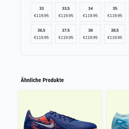
33
33,5
34
35
€
119.95
€
119.95
€
119.95
€
119.95
36,5
37,5
38
38,5
€
119.95
€
119.95
€
119.95
€
119.95
Ähnliche Produkte