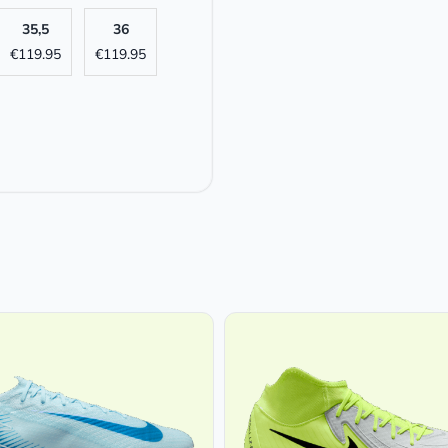
35,5
36
€
119.95
€
119.95