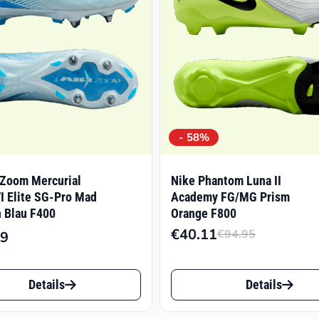
- 58%
 Zoom Mercurial
Nike Phantom Luna II
I Elite SG-Pro Mad
Academy FG/MG Prism
 Blau F400
Orange F800
€
40.11
€
94.95
99
Ursprüng
Aktuelle
Preis
Preis
Dieses
war:
ist:
Details
Details
t
Produkt
€94.95
€40.11.