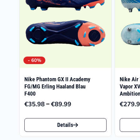
- 60%
Nike Phantom GX II Academy
Nike Air
FG/MG Erling Haaland Blau
Vapor XV
F400
Ambition
–
€
35.98
€
89.99
€
279.
Preisspanne:
€35.98
Dieses
Dieses
bis
Details
Produkt
Produk
€89.99