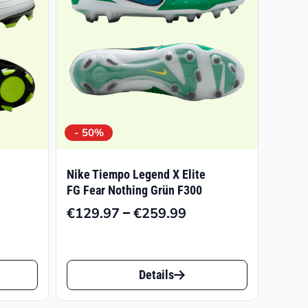
- 50%
Nike Tiempo Legend X Elite
FG Fear Nothing Grün F300
–
€
129.97
€
259.99
Preisspanne:
licher
r
€129.97
bis
Dieses
€259.99
Details
Produkt