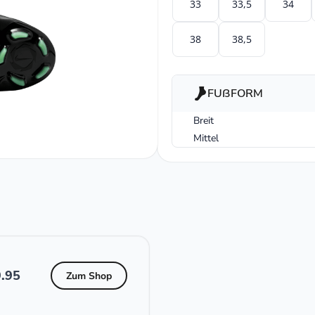
33
33,5
34
38
38,5
FUßFORM
Breit
Mittel
.95
Zum Shop