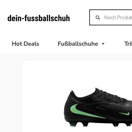
Zum
Products
Inhalt
search
springen
Hot Deals
Fußballschuhe
Tr