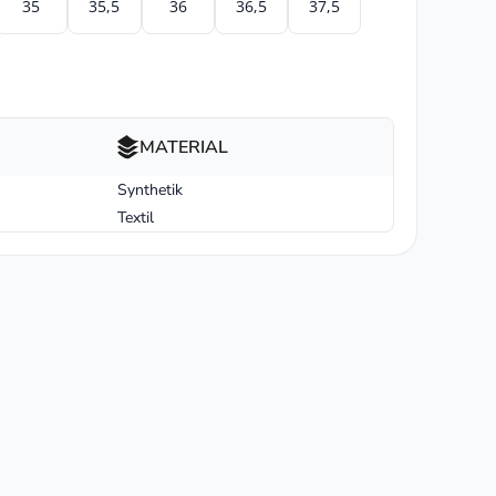
35
35,5
36
36,5
37,5
MATERIAL
Synthetik
Textil