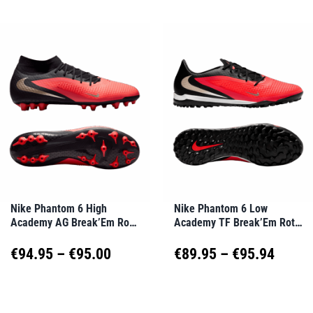
Nike Phantom 6 High
Nike Phantom 6 Low
Academy AG Break’Em Rot
Academy TF Break’Em Rot
F600
F600
Preisspanne:
Preis
€
94.95
–
€
95.00
€
89.95
–
€
95.94
€94.95
€89.9
Dieses
Dieses
Produkt
Produkt
bis
bis