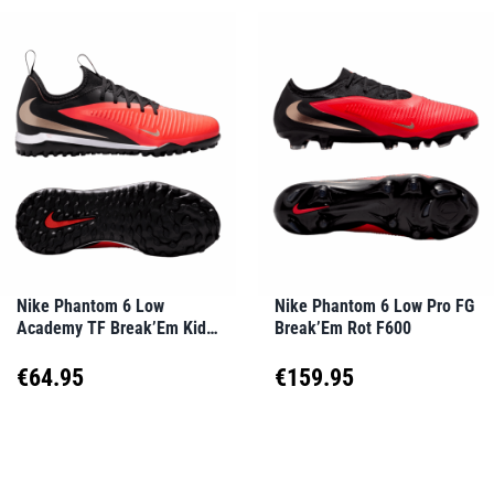
weist
weist
mehrere
mehrere
Varianten
Varianten
auf.
auf.
Die
Die
Optionen
Optionen
können
können
auf
auf
Nike Phantom 6 Low
Nike Phantom 6 Low Pro FG
Academy TF Break’Em Kids
Break’Em Rot F600
der
der
Rot F600
Produktseite
Produktseite
€
64.95
€
159.95
gewählt
gewählt
Dieses
Dieses
werden
werden
Produkt
Produkt