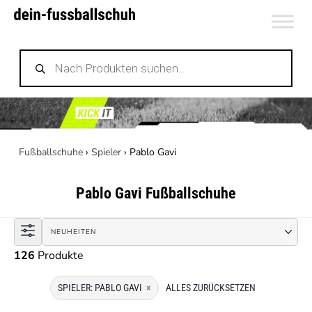
Zum
Inhalt
Products
springen
search
Fußballschuhe
›
Spieler
›
Pablo Gavi
Pablo Gavi
Fußballschuhe
126
Produkte
SPIELER: PABLO GAVI
×
ALLES ZURÜCKSETZEN