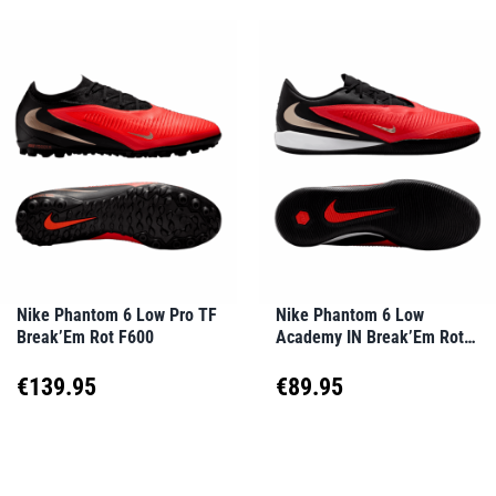
weist
weist
€159.99
mehrere
mehrere
Varianten
Varianten
auf.
auf.
Die
Die
Optionen
Optionen
können
können
auf
auf
Nike Phantom 6 Low Pro TF
Nike Phantom 6 Low
Break’Em Rot F600
Academy IN Break’Em Rot
der
der
F600
Produktseite
Produktseite
€
139.95
€
89.95
gewählt
gewählt
Dieses
Dieses
werden
werden
Produkt
Produkt