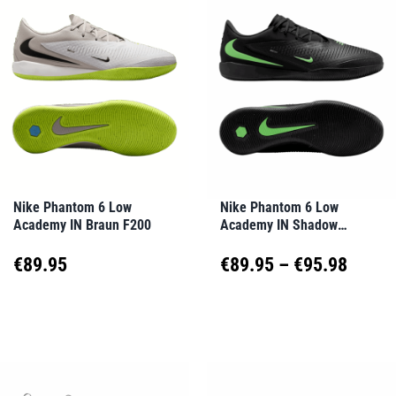
mehrere
mehrere
Varianten
Varianten
auf.
auf.
Die
Die
Optionen
Optionen
können
können
auf
auf
Nike Phantom 6 Low
Nike Phantom 6 Low
Academy IN Braun F200
Academy IN Shadow
der
der
Schwarz F001
Produktseite
Produktseite
Preis
€
89.95
€
89.95
–
€
95.98
gewählt
gewählt
€89.9
Dieses
Dieses
werden
werden
Produkt
Produkt
bis
weist
weist
€95.9