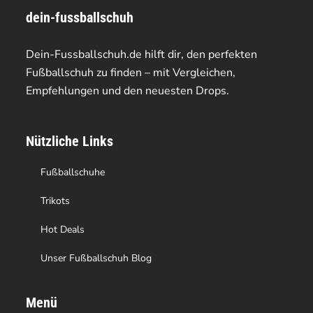
dein-fussballschuh
auf.
auf.
Die
Die
Dein-Fussballschuh.de hilft dir, den perfekten
Optionen
Optionen
Fußballschuh zu finden – mit Vergleichen,
Empfehlungen und den neuesten Drops.
können
können
auf
auf
Nützliche Links
der
der
Produktseite
Produktseite
Fußballschuhe
gewählt
gewählt
Trikots
werden
werden
Hot Deals
Unser Fußballschuh Blog
Menü