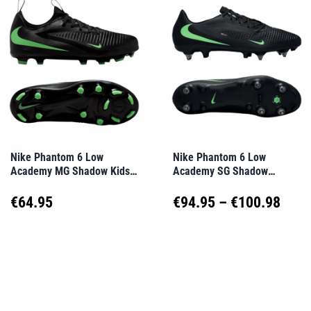
mehrere
mehrere
Varianten
Varianten
auf.
auf.
Die
Die
Optionen
Optionen
können
können
auf
auf
Nike Phantom 6 Low
Nike Phantom 6 Low
Academy MG Shadow Kids
Academy SG Shadow
der
der
Schwarz F001
Schwarz F001
Produktseite
Produktseite
Prei
€
64.95
€
94.95
–
€
100.98
gewählt
gewählt
€94.
Dieses
Dieses
werden
werden
Produkt
Produkt
bis
weist
weist
€100
mehrere
mehrere