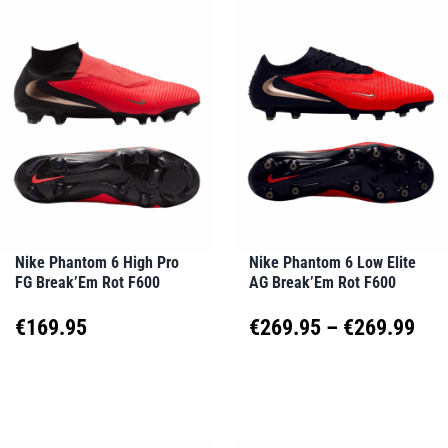
weist
weist
mehrere
mehrere
Varianten
Varianten
auf.
auf.
Die
Die
Optionen
Optionen
können
können
auf
auf
Nike Phantom 6 High Pro
Nike Phantom 6 Low Elite
FG Break’Em Rot F600
AG Break’Em Rot F600
der
der
Produktseite
Produktseite
Pre
€
169.95
€
269.95
–
€
269.99
gewählt
gewählt
€26
Dieses
Dieses
werden
werden
Produkt
Produkt
bis
weist
weist
€26