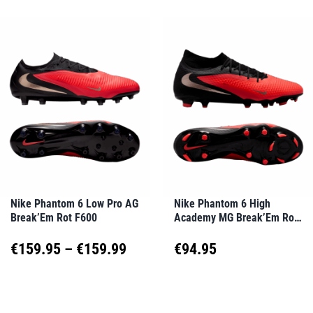
weist
weist
€95.00
€95.9
mehrere
mehrere
Varianten
Varianten
auf.
auf.
Die
Die
Optionen
Optionen
können
können
auf
auf
Nike Phantom 6 Low Pro AG
Nike Phantom 6 High
Break’Em Rot F600
Academy MG Break’Em Rot
der
der
F600
Produktseite
Produktseite
Preisspanne:
€
159.95
–
€
159.99
€
94.95
gewählt
gewählt
€159.95
Dieses
Dieses
werden
werden
Produkt
Produkt
bis