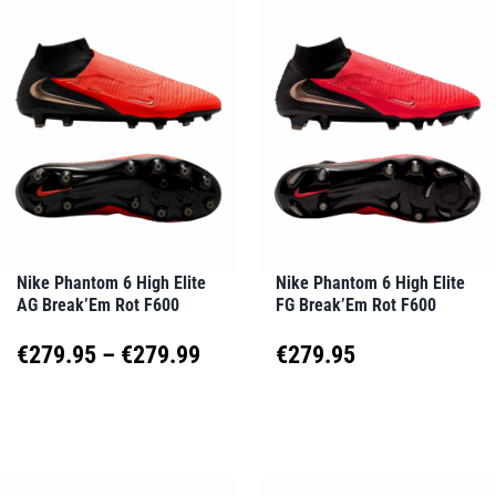
mehrere
mehrere
Varianten
Varianten
auf.
auf.
Die
Die
Optionen
Optionen
können
können
auf
auf
Nike Phantom 6 High Elite
Nike Phantom 6 High Elite
AG Break’Em Rot F600
FG Break’Em Rot F600
der
der
Produktseite
Produktseite
Preisspanne:
€
279.95
–
€
279.99
€
279.95
gewählt
gewählt
€279.95
Dieses
Dieses
werden
werden
Produkt
Produkt
bis
weist
weist
€279.99