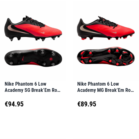
weist
weist
mehrere
mehrere
Varianten
Varianten
auf.
auf.
Die
Die
Optionen
Optionen
können
können
auf
auf
Nike Phantom 6 Low
Nike Phantom 6 Low
Academy SG Break’Em Rot
Academy MG Break’Em Rot
der
der
F600
F600
Produktseite
Produktseite
€
94.95
€
89.95
gewählt
gewählt
Dieses
Dieses
werden
werden
Produkt
Produkt