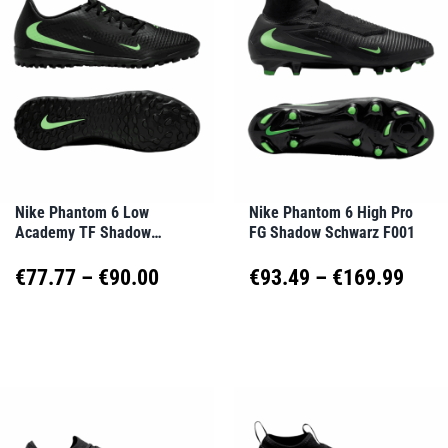
Varianten
Varianten
auf.
auf.
Die
Die
Optionen
Optionen
können
können
auf
auf
Nike Phantom 6 Low
Nike Phantom 6 High Pro
Academy TF Shadow
FG Shadow Schwarz F001
der
der
Schwarz F001
Produktseite
Produktseite
Preisspanne:
Prei
€
77.77
–
€
90.00
€
93.49
–
€
169.99
gewählt
gewählt
€77.77
€93.
Dieses
Dieses
werden
werden
Produkt
Produkt
bis
bis
weist
weist
€90.00
€169
mehrere
mehrere