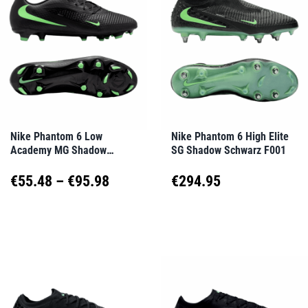
Varianten
Varianten
auf.
auf.
Die
Die
Optionen
Optionen
können
können
auf
auf
Nike Phantom 6 Low
Nike Phantom 6 High Elite
Academy MG Shadow
SG Shadow Schwarz F001
der
der
Schwarz F003
Produktseite
Produktseite
Preisspanne:
€
55.48
–
€
95.98
€
294.95
gewählt
gewählt
€55.48
Dieses
Dieses
werden
werden
Produkt
Produkt
bis
weist
weist
€95.98
mehrere
mehrere