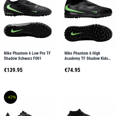
Varianten
Varianten
auf.
auf.
Die
Die
Optionen
Optionen
können
können
auf
auf
Nike Phantom 6 Low Pro TF
Nike Phantom 6 High
Shadow Schwarz F001
Academy TF Shadow Kids
der
der
Schwarz F001
Produktseite
Produktseite
€
139.95
€
74.95
gewählt
gewählt
Dieses
Dieses
werden
werden
Produkt
Produkt
- 42%
weist
weist
mehrere
mehrere