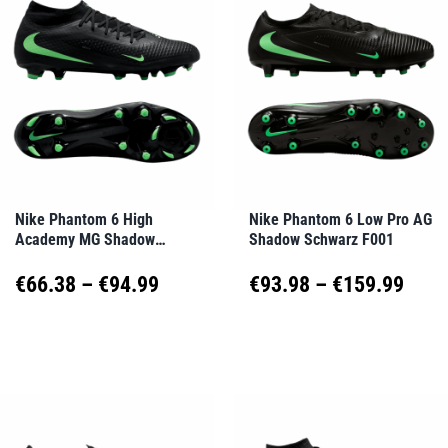
Varianten
Varianten
auf.
auf.
Die
Die
Optionen
Optionen
können
können
auf
auf
Nike Phantom 6 High
Nike Phantom 6 Low Pro AG
Academy MG Shadow
Shadow Schwarz F001
der
der
Schwarz F001
Produktseite
Produktseite
Preisspanne:
Prei
€
66.38
–
€
94.99
€
93.98
–
€
159.99
gewählt
gewählt
€66.38
€93.
Dieses
Dieses
werden
werden
Produkt
Produkt
bis
bis
weist
weist
€94.99
€159
mehrere
mehrere