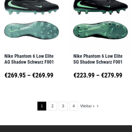
Varianten
Varianten
auf.
auf.
Die
Die
Optionen
Optionen
können
können
auf
auf
Nike Phantom 6 Low Elite
Nike Phantom 6 Low Elite
AG Shadow Schwarz F001
SG Shadow Schwarz F001
der
der
Produktseite
Produktseite
Preisspanne:
Pre
€
269.95
–
€
269.99
€
223.99
–
€
279.99
gewählt
gewählt
€269.95
€22
Dieses
Dieses
werden
werden
Produkt
Produkt
bis
bis
1
2
3
4
Weiter »
weist
weist
€269.99
€27
mehrere
mehrere
Varianten
Varianten