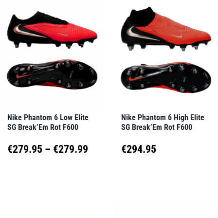
mehrere
mehrere
Varianten
Varianten
auf.
auf.
Die
Die
Optionen
Optionen
können
können
auf
auf
Nike Phantom 6 Low Elite
Nike Phantom 6 High Elite
SG Break’Em Rot F600
SG Break’Em Rot F600
der
der
Produktseite
Produktseite
Preisspanne:
€
279.95
–
€
279.99
€
294.95
gewählt
gewählt
€279.95
Dieses
Dieses
werden
werden
Produkt
Produkt
bis
weist
weist
€279.99