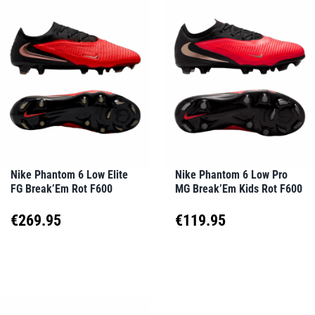
mehrere
mehrere
Varianten
Varianten
auf.
auf.
Die
Die
Optionen
Optionen
können
können
auf
auf
Nike Phantom 6 Low Elite
Nike Phantom 6 Low Pro
FG Break’Em Rot F600
MG Break’Em Kids Rot F600
der
der
Produktseite
Produktseite
€
269.95
€
119.95
gewählt
gewählt
Dieses
Dieses
werden
werden
Produkt
Produkt
weist
weist