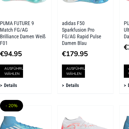
PUMA FUTURE 9
adidas F50
PU
Match FG/AG
Sparkfusion Pro
Ul
Brilliance Damen Weiß
FG/AG Rapid Pulse
Da
F01
Damen Blau
€
€
94.95
€
179.95
Dieses
Dieses
AUSFÜHRUNG
AUSFÜHRUNG
WÄHLEN
WÄHLEN
Produkt
Produkt
Details
Details
weist
weist
mehrere
mehrere
- 20%
Varianten
Varianten
auf.
auf.