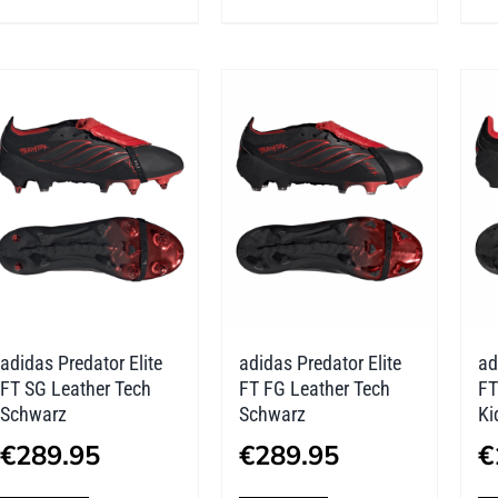
weist
weist
mehrere
mehrere
Varianten
Varianten
auf.
auf.
Die
Die
Optionen
Optionen
können
können
auf
auf
der
der
adidas Predator Elite
adidas Predator Elite
ad
Produktseite
Produktseite
FT SG Leather Tech
FT FG Leather Tech
FT
gewählt
gewählt
Schwarz
Schwarz
Ki
werden
werden
€
289.95
€
289.95
€