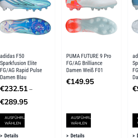
Die
Die
Optionen
Optionen
können
können
auf
auf
der
der
adidas F50
PUMA FUTURE 9 Pro
ad
Produktseite
Produktseite
Sparkfusion Elite
FG/AG Brilliance
Sp
gewählt
gewählt
FG/AG Rapid Pulse
Damen Weiß F01
FG
Damen Blau
Da
werden
werden
€
149.95
€
232.51
€
–
Preisspanne:
€
289.95
€232.51
Dieses
Dieses
AUSFÜHRUNG
AUSFÜHRUNG
bis
WÄHLEN
WÄHLEN
Produkt
Produkt
€289.95
Details
Details