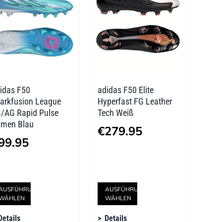
Die
Die
Optionen
Optionen
können
können
auf
auf
der
der
idas F50
adidas F50 Elite
Produktseite
Produktseite
arkfusion League
Hyperfast FG Leather
gewählt
gewählt
/AG Rapid Pulse
Tech Weiß
men Blau
werden
werden
€
279.95
99.95
Dieses
Dieses
AUSFÜHRUNG
AUSFÜHRUNG
WÄHLEN
WÄHLEN
Produkt
Produkt
Details
Details