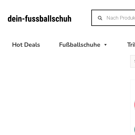
Zum
Products
Inhalt
search
springen
Hot Deals
Fußballschuhe
Tr