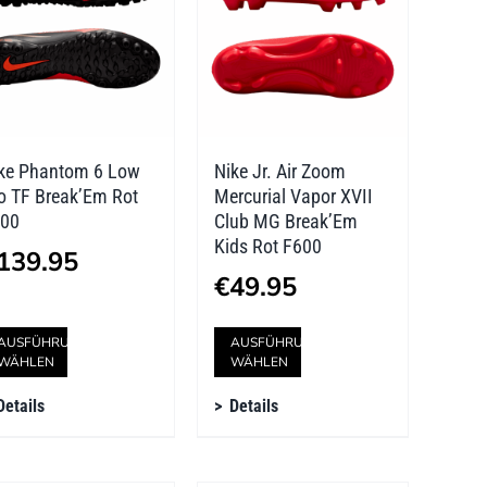
Optionen
Optionen
können
können
auf
auf
der
der
ke Phantom 6 Low
Nike Jr. Air Zoom
Produktseite
Produktseite
o TF Break’Em Rot
Mercurial Vapor XVII
gewählt
gewählt
00
Club MG Break’Em
Kids Rot F600
werden
werden
139.95
€
49.95
Dieses
Dieses
AUSFÜHRUNG
AUSFÜHRUNG
WÄHLEN
WÄHLEN
Produkt
Produkt
Details
Details
weist
weist
mehrere
mehrere