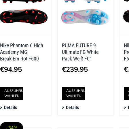
Optionen
Optionen
können
können
auf
auf
der
der
Nike Phantom 6 High
PUMA FUTURE 9
Ni
Produktseite
Produktseite
Academy MG
Ultimate FG White
Pr
gewählt
gewählt
Break’Em Rot F600
Pack Weiß F01
F6
werden
werden
€
94.95
€
239.95
€
Dieses
Dieses
AUSFÜHRUNG
AUSFÜHRUNG
WÄHLEN
WÄHLEN
Produkt
Produkt
Details
Details
weist
weist
mehrere
mehrere
- 34%