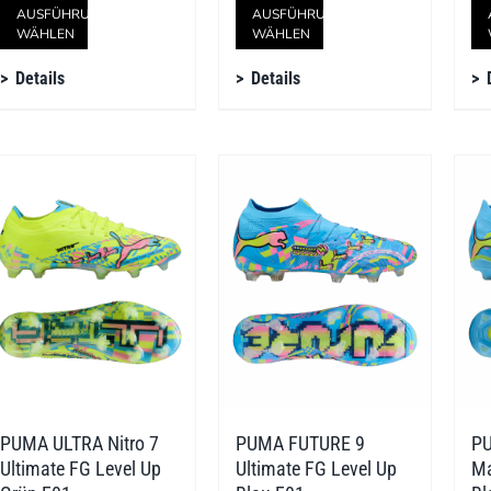
Dieses
Dieses
AUSFÜHRUNG
AUSFÜHRUNG
WÄHLEN
WÄHLEN
Produkt
Produkt
Details
Details
weist
weist
mehrere
mehrere
Varianten
Varianten
auf.
auf.
Die
Die
Optionen
Optionen
können
können
auf
auf
der
der
PUMA ULTRA Nitro 7
PUMA FUTURE 9
P
Produktseite
Produktseite
Ultimate FG Level Up
Ultimate FG Level Up
Ma
gewählt
gewählt