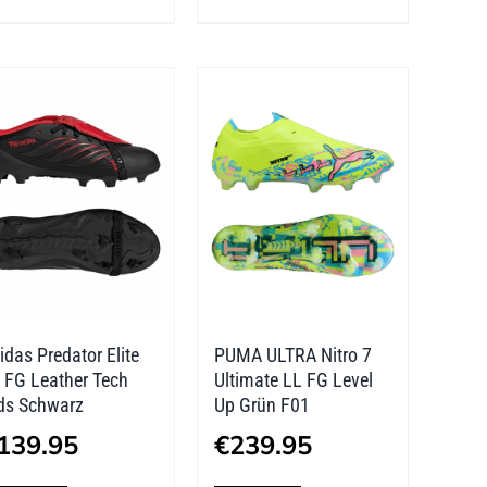
weist
weist
mehrere
mehrere
Varianten
Varianten
auf.
auf.
Die
Die
Optionen
Optionen
können
können
auf
auf
der
der
idas Predator Elite
PUMA ULTRA Nitro 7
Produktseite
Produktseite
 FG Leather Tech
Ultimate LL FG Level
gewählt
gewählt
ds Schwarz
Up Grün F01
werden
werden
139.95
€
239.95