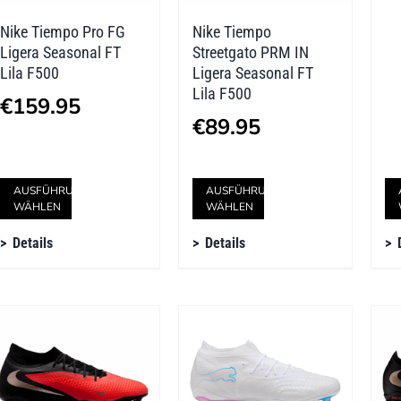
der
der
Nike Tiempo Pro FG
Nike Tiempo
Produktseite
Produktseite
Ligera Seasonal FT
Streetgato PRM IN
gewählt
gewählt
Lila F500
Ligera Seasonal FT
Lila F500
werden
werden
€
159.95
€
89.95
Dieses
Dieses
AUSFÜHRUNG
AUSFÜHRUNG
WÄHLEN
WÄHLEN
Produkt
Produkt
Details
Details
weist
weist
mehrere
mehrere
Varianten
Varianten
auf.
auf.
Die
Die