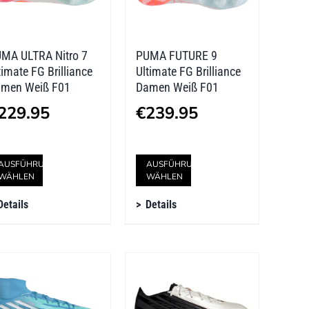
MA ULTRA Nitro 7
PUMA FUTURE 9
timate FG Brilliance
Ultimate FG Brilliance
men Weiß F01
Damen Weiß F01
229.95
€
239.95
Dieses
Dieses
AUSFÜHRUNG
AUSFÜHRUNG
WÄHLEN
WÄHLEN
Produkt
Produkt
Details
Details
weist
weist
mehrere
mehrere
Varianten
Varianten
auf.
auf.