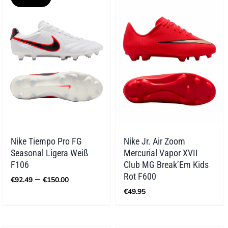
Nike Tiempo Pro FG
Nike Jr. Air Zoom
Seasonal Ligera Weiß
Mercurial Vapor XVII
F106
Club MG Break’Em Kids
Preisspanne:
Rot F600
–
€
92.49
€
150.00
€92.49
€
49.95
bis
€150.00