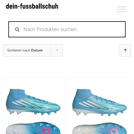
Zum
Inhalt
Products
springen
search
Sortieren nach
Datum