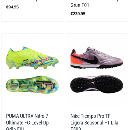
Grün F01
€
94.95
€
239.95
PUMA ULTRA Nitro 7
Nike Tiempo Pro TF
Ultimate FG Level Up
Ligera Seasonal FT Lila
Grün F01
F500