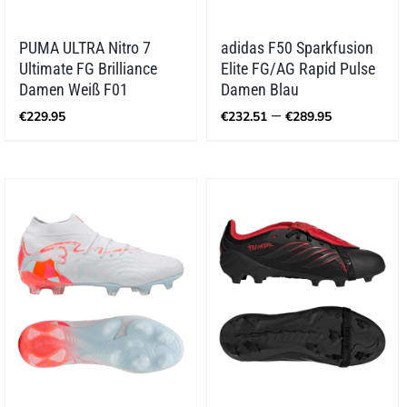
PUMA ULTRA Nitro 7
adidas F50 Sparkfusion
Ultimate FG Brilliance
Elite FG/AG Rapid Pulse
Damen Weiß F01
Damen Blau
Preisspa
–
€
229.95
€
232.51
€
289.95
€232.51
bis
€289.95