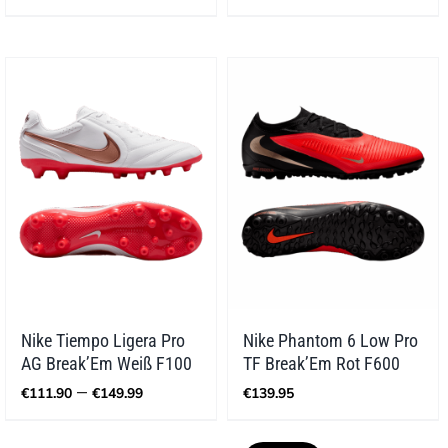
Nike Tiempo Ligera Pro
Nike Phantom 6 Low Pro
AG Break’Em Weiß F100
TF Break’Em Rot F600
Preisspanne:
–
€
111.90
€
149.99
€
139.95
€111.90
bis