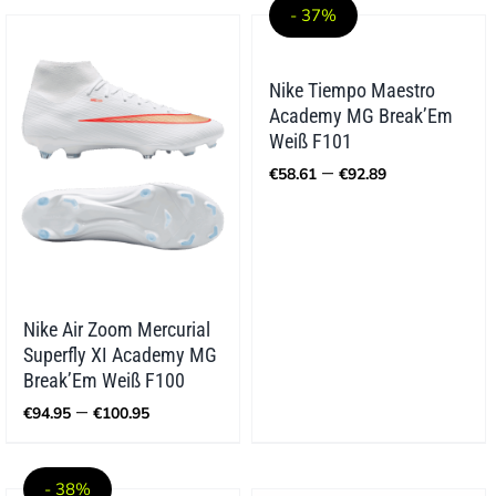
€149.99
- 37%
Nike Tiempo Maestro
Academy MG Break’Em
Weiß F101
Preisspann
–
€
58.61
€
92.89
€58.61
bis
€92.89
Nike Air Zoom Mercurial
Superfly XI Academy MG
Break’Em Weiß F100
Preisspanne:
–
€
94.95
€
100.95
€94.95
bis
€100.95
- 38%