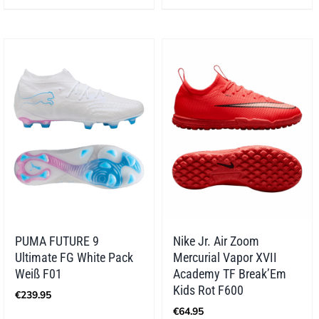
€129.95
PUMA FUTURE 9
Nike Jr. Air Zoom
Ultimate FG White Pack
Mercurial Vapor XVII
Weiß F01
Academy TF Break’Em
Kids Rot F600
€
239.95
€
64.95