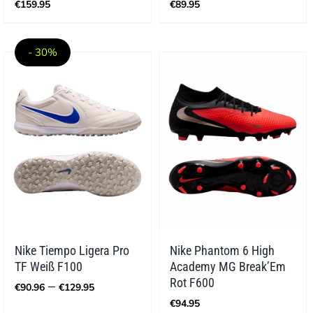
€
159.95
€
89.95
- 30%
Nike Tiempo Ligera Pro
Nike Phantom 6 High
TF Weiß F100
Academy MG Break’Em
Preisspanne:
Rot F600
–
€
90.96
€
129.95
€90.96
€
94.95
bis