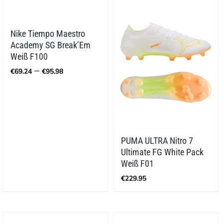
Nike Tiempo Maestro
Academy SG Break’Em
Weiß F100
Preisspanne:
–
€
69.24
€
95.98
€69.24
bis
€95.98
PUMA ULTRA Nitro 7
Ultimate FG White Pack
Weiß F01
€
229.95