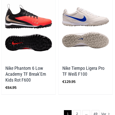
Nike Phantom 6 Low
Nike Tiempo Ligera Pro
Academy TF Break’Em
TF Weiß F100
Kids Rot F600
€
129.95
€
64.95
1
2
…
49
Vor