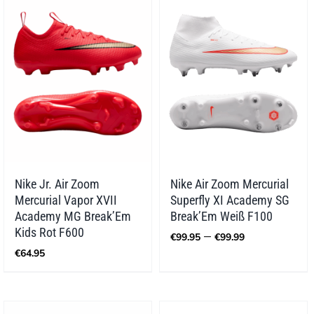
Nike Jr. Air Zoom
Nike Air Zoom Mercurial
Mercurial Vapor XVII
Superfly XI Academy SG
Academy MG Break’Em
Break’Em Weiß F100
Preisspann
Kids Rot F600
–
€
99.95
€
99.99
€99.95
€
64.95
bis
€99.99