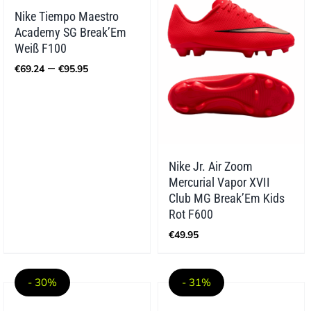
Nike Tiempo Maestro
Academy SG Break’Em
Weiß F100
Preisspanne:
–
€
69.24
€
95.95
€69.24
bis
€95.95
Nike Jr. Air Zoom
Mercurial Vapor XVII
Club MG Break’Em Kids
Rot F600
€
49.95
- 30%
- 31%