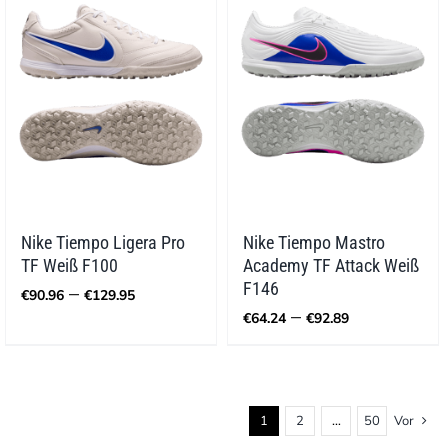
Nike Tiempo Ligera Pro
Nike Tiempo Mastro
TF Weiß F100
Academy TF Attack Weiß
Preisspanne:
F146
–
€
90.96
€
129.95
€90.96
Preisspann
–
€
64.24
€
92.89
bis
€64.24
€129.95
bis
€92.89
1
2
…
50
Vor