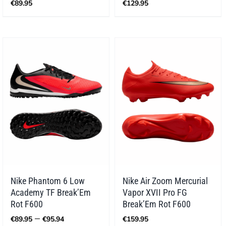
€
89.95
€
129.95
Nike Phantom 6 Low
Nike Air Zoom Mercurial
Academy TF Break’Em
Vapor XVII Pro FG
Rot F600
Break’Em Rot F600
Preisspanne:
–
€
89.95
€
95.94
€
159.95