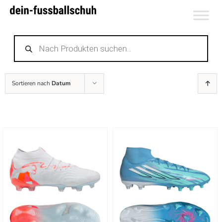
Zum
Inhalt
Products
springen
search
Sortieren nach
Datum