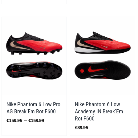
€89.95
bis
€95.94
Nike Phantom 6 Low Pro
Nike Phantom 6 Low
AG Break’Em Rot F600
Academy IN Break’Em
Preisspanne:
Rot F600
–
€
159.95
€
159.99
€159.95
€
89.95
bis
€159.99