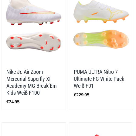
Nike Jr. Air Zoom
PUMA ULTRA Nitro 7
Mercurial Superfly XI
Ultimate FG White Pack
Academy MG Break’Em
Weiß F01
Kids Weiß F100
€
229.95
€
74.95