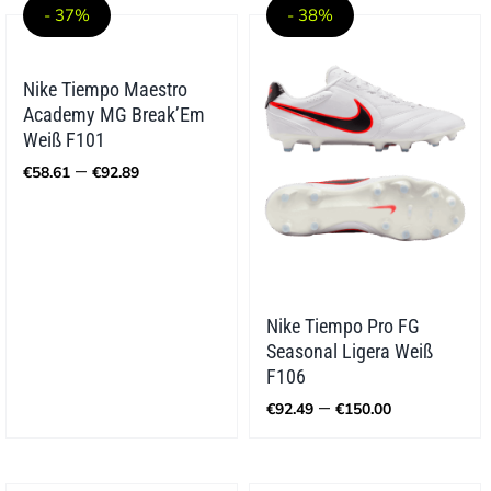
- 37%
- 38%
Nike Tiempo Maestro
Academy MG Break’Em
Weiß F101
Preisspanne:
–
€
58.61
€
92.89
€58.61
bis
€92.89
Nike Tiempo Pro FG
Seasonal Ligera Weiß
F106
Preisspan
–
€
92.49
€
150.00
€92.49
bis
€150.00