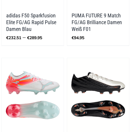
adidas F50 Sparkfusion
PUMA FUTURE 9 Match
Elite FG/AG Rapid Pulse
FG/AG Brilliance Damen
Damen Blau
Weiß F01
Preisspanne:
–
€
232.51
€
289.95
€
94.95
€232.51
bis
€289.95