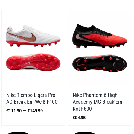
Nike Tiempo Ligera Pro
Nike Phantom 6 High
AG Break’Em Weiß F100
Academy MG Break’Em
Preisspanne:
Rot F600
–
€
111.90
€
149.99
€111.90
€
94.95
bis
€149.99