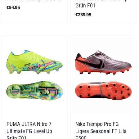
Grün F01
€
94.95
€
239.95
PUMA ULTRA Nitro 7
Nike Tiempo Pro FG
Ultimate FG Level Up
Ligera Seasonal FT Lila
Grün F01
F500