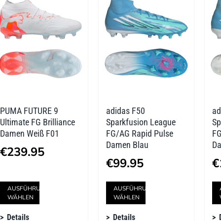
auf.
auf.
Die
Die
Optionen
Optionen
können
können
auf
auf
der
der
PUMA FUTURE 9
adidas F50
ad
Produktseite
Produktseite
Ultimate FG Brilliance
Sparkfusion League
Sp
gewählt
gewählt
Damen Weiß F01
FG/AG Rapid Pulse
FG
Damen Blau
Da
werden
werden
€
239.95
€
99.95
€
Dieses
Dieses
AUSFÜHRUNG
AUSFÜHRUNG
WÄHLEN
WÄHLEN
Produkt
Produkt
Details
Details