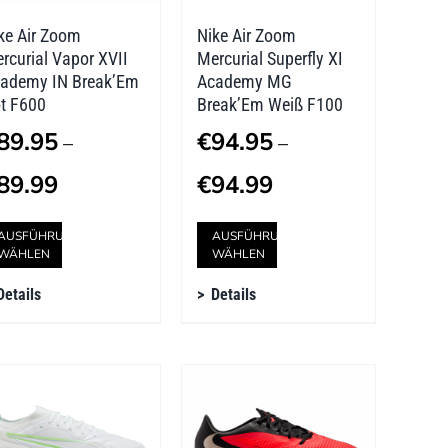
der
der
ke Air Zoom
Nike Air Zoom
Produktseite
Produktseite
rcurial Vapor XVII
Mercurial Superfly XI
gewählt
gewählt
ademy IN Break’Em
Academy MG
t F600
Break’Em Weiß F100
werden
werden
89.95
€
94.95
–
–
Preisspanne:
Preisspanne:
89.99
€
94.99
€89.95
€94.95
Dieses
Dieses
AUSFÜHRUNG
AUSFÜHRUNG
bis
bis
WÄHLEN
WÄHLEN
Produkt
Produkt
€89.99
€94.99
Details
Details
weist
weist
mehrere
mehrere
Varianten
Varianten
auf.
auf.