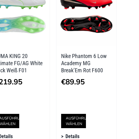
Die
Die
Optionen
Optionen
können
können
auf
auf
der
der
MA KING 20
Nike Phantom 6 Low
Produktseite
Produktseite
timate FG/AG White
Academy MG
gewählt
gewählt
ck Weiß F01
Break’Em Rot F600
werden
werden
219.95
€
89.95
Dieses
Dieses
AUSFÜHRUNG
AUSFÜHRUNG
WÄHLEN
WÄHLEN
Produkt
Produkt
Details
Details