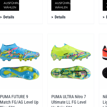
Dieses
Dieses
AUSFÜHRUNG
AUSFÜHRUNG
WÄHLEN
WÄHLEN
Produkt
Produkt
Details
Details
weist
weist
mehrere
mehrere
Varianten
Varianten
auf.
auf.
Die
Die
Optionen
Optionen
können
können
auf
auf
der
der
PUMA FUTURE 9
PUMA ULTRA Nitro 7
Ni
Produktseite
Produktseite
Match FG/AG Level Up
Ultimate LL FG Level
Li
gewählt
gewählt