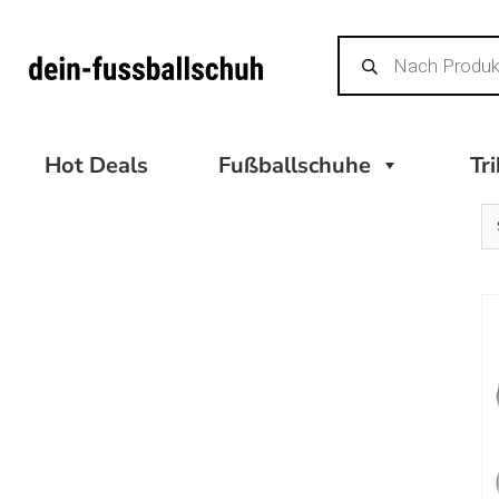
Zum
Products
Inhalt
search
springen
Hot Deals
Fußballschuhe
Tr