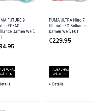
UMA FUTURE 9
PUMA ULTRA Nitro 7
tch FG/AG
Ultimate FG Brilliance
illiance Damen Weiß
Damen Weiß F01
1
€
229.95
94.95
Dieses
Dieses
AUSFÜHRUNG
AUSFÜHRUNG
WÄHLEN
WÄHLEN
Produkt
Produkt
Details
Details
weist
weist
mehrere
mehrere
Varianten
Varianten