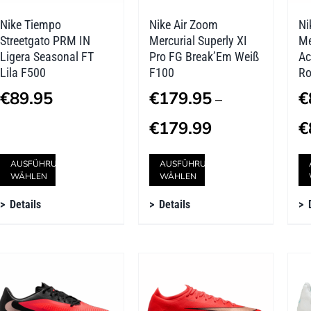
der
der
Nike Tiempo
Nike Air Zoom
Ni
Produktseite
Produktseite
Streetgato PRM IN
Mercurial Superly XI
Me
gewählt
gewählt
Ligera Seasonal FT
Pro FG Break’Em Weiß
Ac
Lila F500
F100
Ro
werden
werden
€
89.95
€
179.95
€
–
Preisspanne:
€
179.99
€
€179.95
Dieses
Dieses
AUSFÜHRUNG
AUSFÜHRUNG
bis
WÄHLEN
WÄHLEN
Produkt
Produkt
€179.99
Details
Details
weist
weist
mehrere
mehrere
Varianten
Varianten
auf.
auf.