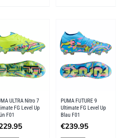
weist
weist
mehrere
mehrere
Varianten
Varianten
auf.
auf.
Die
Die
Optionen
Optionen
können
können
auf
auf
der
der
MA ULTRA Nitro 7
PUMA FUTURE 9
Produktseite
Produktseite
timate FG Level Up
Ultimate FG Level Up
gewählt
gewählt
ün F01
Blau F01
werden
werden
229.95
€
239.95