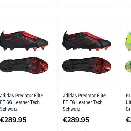
weist
weist
mehrere
mehrere
Varianten
Varianten
auf.
auf.
Die
Die
Optionen
Optionen
können
können
auf
auf
der
der
adidas Predator Elite
adidas Predator Elite
PU
Produktseite
Produktseite
FT SG Leather Tech
FT FG Leather Tech
Ul
gewählt
gewählt
Schwarz
Schwarz
Gr
werden
werden
€
289.95
€
289.95
€