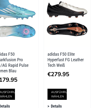
auf.
auf.
Die
Die
Optionen
Optionen
können
können
auf
auf
der
der
idas F50
adidas F50 Elite
Produktseite
Produktseite
arkfusion Pro
Hyperfast FG Leather
gewählt
gewählt
/AG Rapid Pulse
Tech Weiß
men Blau
werden
werden
€
279.95
179.95
Dieses
Dieses
AUSFÜHRUNG
AUSFÜHRUNG
WÄHLEN
WÄHLEN
Produkt
Produkt
Details
Details