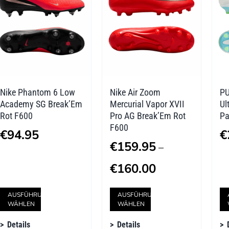
Die
Die
Optionen
Optionen
können
können
auf
auf
der
der
Nike Phantom 6 Low
Nike Air Zoom
PU
Produktseite
Produktseite
Academy SG Break’Em
Mercurial Vapor XVII
Ul
gewählt
gewählt
Rot F600
Pro AG Break’Em Rot
Pa
F600
werden
werden
€
94.95
€
€
159.95
–
Preisspanne:
€
160.00
€159.95
Dieses
Dieses
AUSFÜHRUNG
AUSFÜHRUNG
bis
WÄHLEN
WÄHLEN
Produkt
Produkt
€160.00
Details
Details