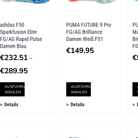
adidas F50
PUMA FUTURE 9 Pro
P
Sparkfusion Elite
FG/AG Brilliance
Ma
FG/AG Rapid Pulse
Damen Weiß F01
Br
Damen Blau
F0
€
149.95
€
232.51
€
–
Preisspanne:
€
289.95
€232.51
Dieses
Dieses
AUSFÜHRUNG
AUSFÜHRUNG
bis
WÄHLEN
WÄHLEN
Produkt
Produkt
€289.95
Details
Details
weist
weist
mehrere
mehrere
Varianten
Varianten