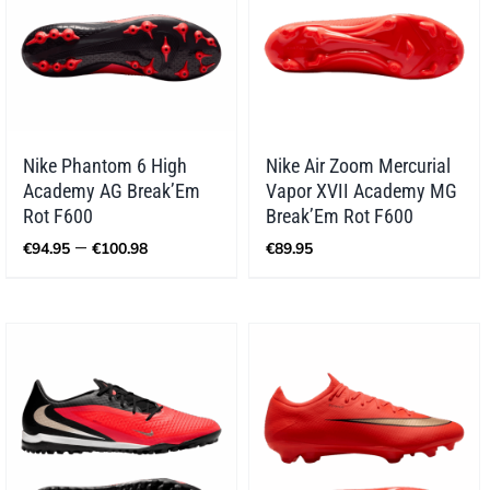
Nike Phantom 6 High
Nike Air Zoom Mercurial
Academy AG Break’Em
Vapor XVII Academy MG
Rot F600
Break’Em Rot F600
Preisspanne:
–
€
94.95
€
100.98
€
89.95
€94.95
bis
€100.98