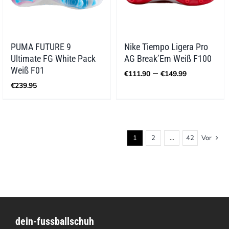
PUMA FUTURE 9
Nike Tiempo Ligera Pro
Ultimate FG White Pack
AG Break’Em Weiß F100
Preisspa
Weiß F01
–
€
111.90
€
149.99
€111.90
€
239.95
bis
€149.99
1
2
…
42
Vor
dein-fussballschuh