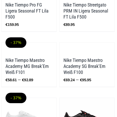
Nike Tiempo Pro FG
Nike Tiempo Streetgato
Ligera Seasonal FT Lila
PRM IN Ligera Seasonal
F500
FT Lila F500
€
159.95
€
89.95
- 37%
Nike Tiempo Maestro
Nike Tiempo Maestro
Academy MG Break’Em
Academy SG Break’Em
Weiß F101
Weiß F100
Preisspanne:
Preisspann
–
–
€
58.61
€
92.89
€
69.24
€
95.95
€58.61
€69.24
bis
bis
€92.89
€95.95
- 37%