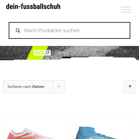
Zum
Inhalt
Products
springen
search
Sortieren nach
Datum