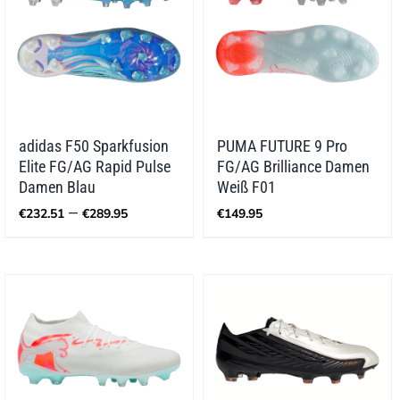
adidas F50 Sparkfusion
PUMA FUTURE 9 Pro
Elite FG/AG Rapid Pulse
FG/AG Brilliance Damen
Damen Blau
Weiß F01
Preisspanne:
–
€
232.51
€
289.95
€
149.95
€232.51
bis
€289.95