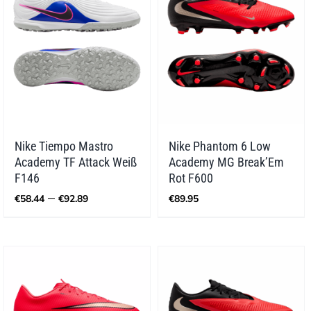
Nike Tiempo Mastro
Nike Phantom 6 Low
Academy TF Attack Weiß
Academy MG Break’Em
F146
Rot F600
Preisspanne:
–
€
58.44
€
92.89
€
89.95
€58.44
bis
€92.89