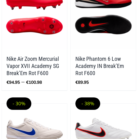
Nike Air Zoom Mercurial
Nike Phantom 6 Low
Vapor XVII Academy SG
Academy IN Break’Em
Break’Em Rot F600
Rot F600
Preisspanne:
–
€
94.95
€
100.98
€
89.95
€94.95
bis
€100.98
- 30%
- 38%