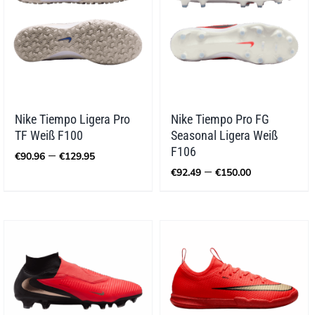
Nike Tiempo Ligera Pro
Nike Tiempo Pro FG
TF Weiß F100
Seasonal Ligera Weiß
Preisspanne:
F106
–
€
90.96
€
129.95
€90.96
Preisspan
–
€
92.49
€
150.00
bis
€92.49
€129.95
bis
€150.00