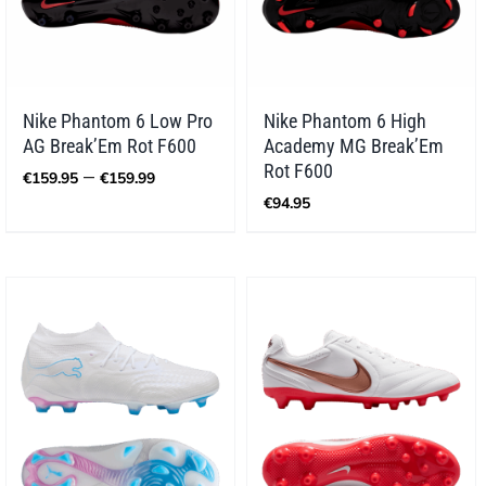
Nike Phantom 6 Low Pro
Nike Phantom 6 High
AG Break’Em Rot F600
Academy MG Break’Em
Preisspanne:
Rot F600
–
€
159.95
€
159.99
€159.95
€
94.95
bis
€159.99