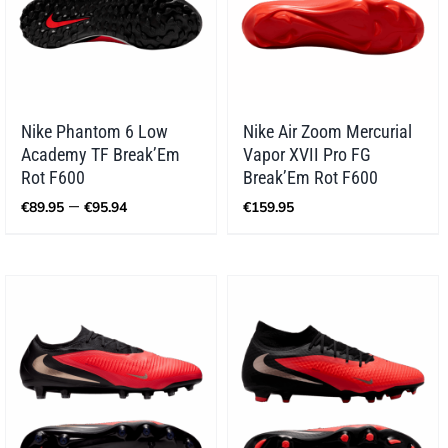
Nike Phantom 6 Low
Nike Air Zoom Mercurial
Academy TF Break’Em
Vapor XVII Pro FG
Rot F600
Break’Em Rot F600
Preisspanne:
–
€
89.95
€
95.94
€
159.95
€89.95
bis
€95.94