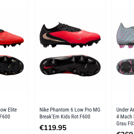
mehrere
mehre
Varianten
Varian
auf.
auf.
Die
Die
Optionen
Optio
können
könne
auf
auf
der
der
Produktseite
Produk
gewählt
gewäh
werden
werde
ow Elite
Nike Phantom 6 Low Pro MG
Under A
 F600
Break’Em Kids Rot F600
4 Mach 
Grau F0
€
119.95