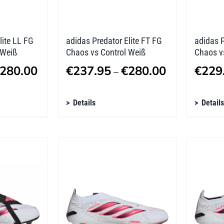
Produktseite
Produk
gewählt
gewäh
werden
werde
lite LL FG
adidas Predator Elite FT FG
adidas P
 Weiß
Chaos vs Control Weiß
Chaos v
Preisspanne:
Preisspanne:
280.00
€
237.95
€
280.00
€
229
–
€237.95
€237.95
Dieses
Diese
bis
Details
bis
Details
Produkt
Produ
€280.00
€280.00
weist
weist
mehrere
mehre
Varianten
Varian
auf.
auf.
Die
Die
Optionen
Optio