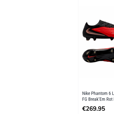
mehrere
Varianten
auf.
Die
Optionen
können
auf
der
Produktseite
gewählt
werden
Nike Phantom 6 L
FG Break’Em Rot
€
269.95