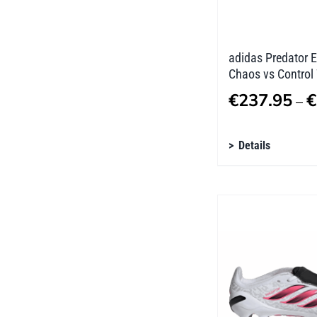
Produktseite
gewählt
werden
adidas Predator E
Chaos vs Control
€
237.95
€
–
Dieses
Details
Produkt
weist
mehrere
Varianten
auf.
Die
Optionen