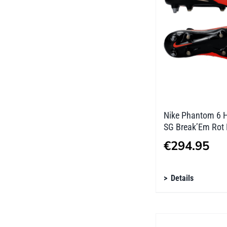
Optionen
können
auf
der
Produktseite
gewählt
werden
Nike Phantom 6 H
SG Break’Em Rot
€
294.95
Dieses
Details
Produkt
weist