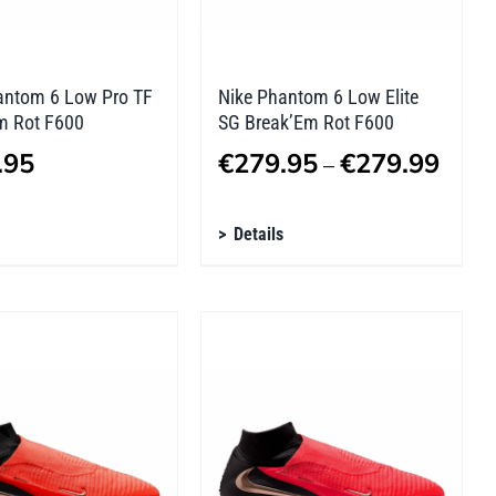
tseite
Produktseite
lt
gewählt
n
werden
antom 6 Low Pro TF
Nike Phantom 6 Low Elite
m Rot F600
SG Break’Em Rot F600
Preis
.95
€
279.95
€
279.99
–
€279
s
Dieses
Details
bis
kt
Produkt
€279
weist
re
mehrere
ten
Varianten
auf.
Die