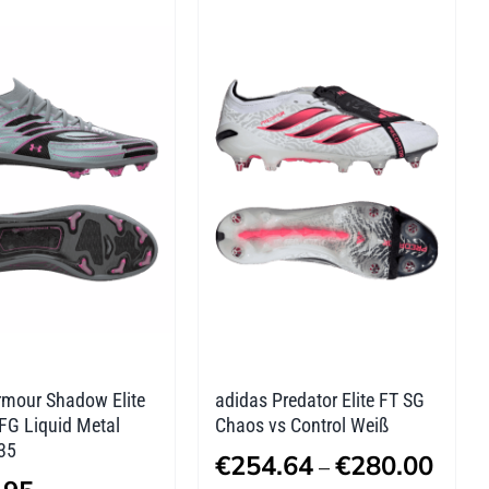
re
mehrere
ten
Varianten
auf.
Die
nen
Optionen
n
können
auf
der
tseite
Produktseite
lt
gewählt
n
werden
rmour Shadow Elite
adidas Predator Elite FT SG
FG Liquid Metal
Chaos vs Control Weiß
35
Preis
€
254.64
€
280.00
–