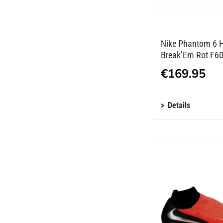
Produktseite
gewählt
werden
Nike Phantom 6 H
Break’Em Rot F6
€
169.95
Dieses
Details
Produkt
weist
mehrere
Varianten
auf.
Die