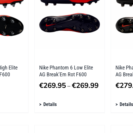
Optionen
Optio
können
könne
auf
auf
der
der
Produktseite
Produk
gewählt
gewäh
werden
werde
igh Elite
Nike Phantom 6 Low Elite
Nike Pha
 F600
AG Break’Em Rot F600
AG Brea
Preisspanne:
€
269.95
€
269.99
€
279
–
€269.95
Dieses
Diese
Details
bis
Details
Produkt
Produ
€269.99
weist
weist