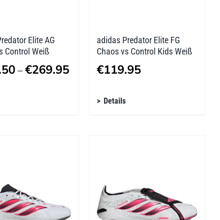
tseite
Produktseite
lt
gewählt
n
werden
redator Elite AG
adidas Predator Elite FG
s Control Weiß
Chaos vs Control Kids Weiß
Preisspanne:
.50
€
269.95
€
119.95
–
€229.50
s
Dieses
bis
Details
kt
Produkt
€269.95
weist
re
mehrere
ten
Varianten
auf.
Die
nen
Optionen