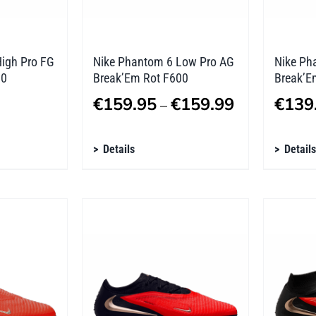
Produktseite
Produk
gewählt
gewäh
werden
werde
igh Pro FG
Nike Phantom 6 Low Pro AG
Nike Ph
00
Break’Em Rot F600
Break’E
Preisspanne:
€
159.95
€
159.99
€
139
–
€159.95
Dieses
Diese
Details
bis
Details
Produkt
Produ
€159.99
weist
weist
mehrere
mehre
Varianten
Varian
auf.
auf.
Die
Die