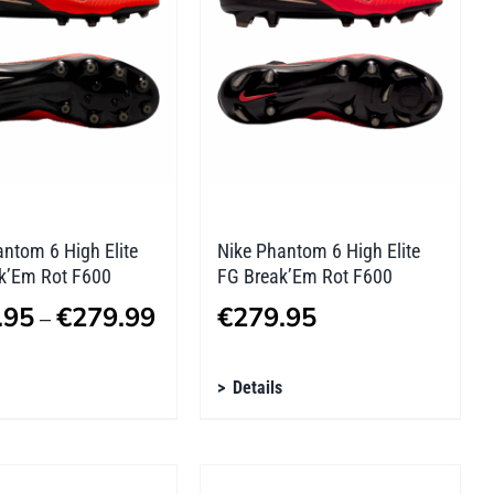
nen
Optionen
n
können
auf
der
tseite
Produktseite
lt
gewählt
n
werden
ntom 6 High Elite
Nike Phantom 6 High Elite
k’Em Rot F600
FG Break’Em Rot F600
Preisspanne:
.95
€
279.99
€
279.95
–
€279.95
s
Dieses
bis
Details
kt
Produkt
€279.99
weist