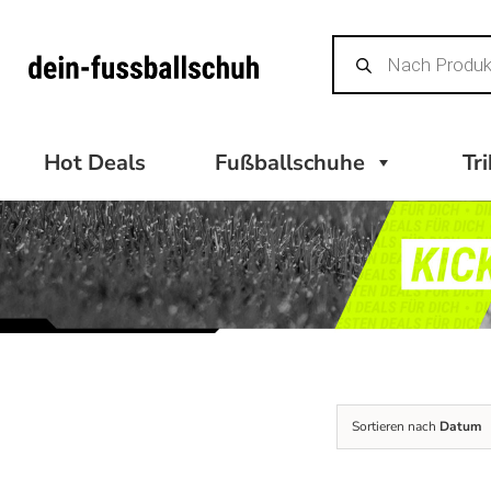
Zum
Products
Inhalt
search
springen
Hot Deals
Fußballschuhe
Tr
Sortieren nach
Datum