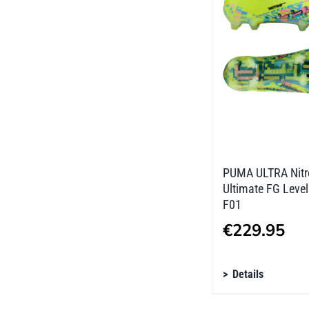
Optionen
können
auf
der
Produktseite
gewählt
werden
PUMA ULTRA Nitr
Ultimate FG Leve
F01
€
229.95
Dieses
Details
Produkt