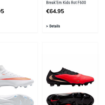
Break’Em Kids Rot F600
95
€
64.95
s
Dieses
Details
kt
Produkt
weist
re
mehrere
ten
Varianten
auf.
Die
nen
Optionen
n
können
auf