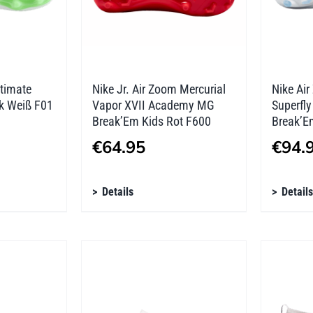
der
der
Produktseite
Produk
gewählt
gewäh
werden
werde
timate
Nike Jr. Air Zoom Mercurial
Nike Air
k Weiß F01
Vapor XVII Academy MG
Superfl
Break’Em Kids Rot F600
Break’E
€
64.95
€
94.
Dieses
Diese
Details
Details
Produkt
Produ
weist
weist
mehrere
mehre
Varianten
Varian
auf.
auf.