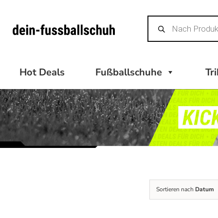
Zum
Products
Inhalt
search
springen
Hot Deals
Fußballschuhe
Tr
Sortieren nach
Datum