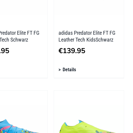
tseite
Produktseite
lt
gewählt
n
werden
redator Elite FT FG
adidas Predator Elite FT FG
 Tech Schwarz
Leather Tech KidsSchwarz
.95
€
139.95
s
Dieses
Details
kt
Produkt
weist
re
mehrere
ten
Varianten
auf.
Die