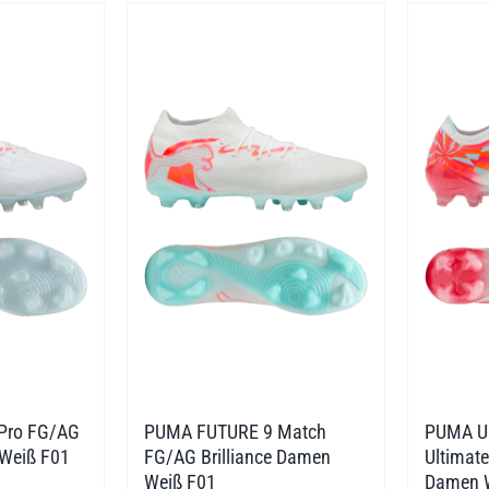
Pro FG/AG
PUMA FUTURE 9 Match
PUMA UL
 Weiß F01
FG/AG Brilliance Damen
Ultimate
Weiß F01
Damen 