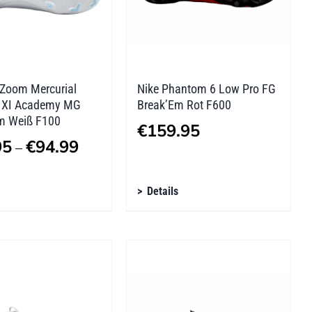
der
tseite
Produktseite
lt
gewählt
n
werden
 Zoom Mercurial
Nike Phantom 6 Low Pro FG
y XI Academy MG
Break’Em Rot F600
m Weiß F100
€
159.95
Preisspanne:
95
€
94.99
–
€94.95
s
Dieses
bis
Details
kt
Produkt
€94.99
weist
re
mehrere
ten
Varianten
auf.