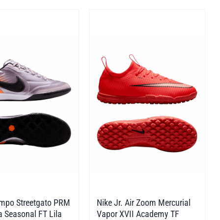
weist
re
mehrere
ten
Varianten
auf.
Die
nen
Optionen
n
können
auf
der
tseite
Produktseite
lt
gewählt
n
werden
empo Streetgato PRM
Nike Jr. Air Zoom Mercurial
a Seasonal FT Lila
Vapor XVII Academy TF