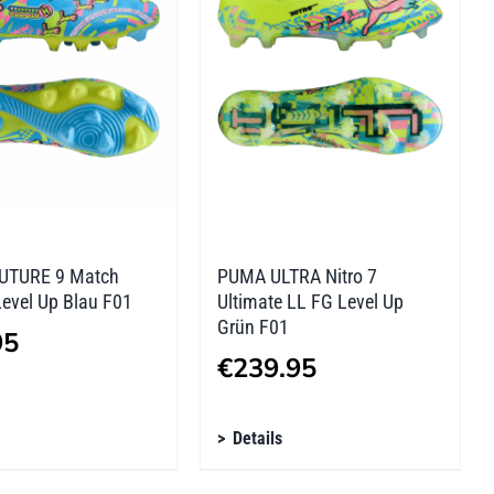
nen
Optionen
n
können
auf
der
tseite
Produktseite
lt
gewählt
n
werden
UTURE 9 Match
PUMA ULTRA Nitro 7
evel Up Blau F01
Ultimate LL FG Level Up
Grün F01
95
€
239.95
s
Dieses
Details
kt
Produkt