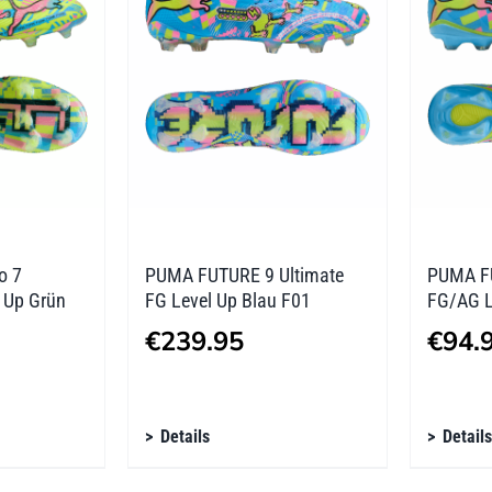
Optionen
Optio
können
könne
auf
auf
der
der
Produktseite
Produk
gewählt
gewäh
werden
werde
o 7
PUMA FUTURE 9 Ultimate
PUMA F
l Up Grün
FG Level Up Blau F01
FG/AG L
€
239.95
€
94.
Dieses
Diese
Details
Details
Produkt
Produ