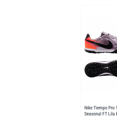
weist
mehrere
Varianten
auf.
Die
Optionen
können
auf
der
Produktseite
gewählt
werden
Nike Tiempo Pro 
Seasonal FT Lila