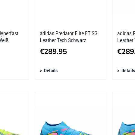
Produktseite
Produk
gewählt
gewäh
werden
werde
Hyperfast
adidas Predator Elite FT SG
adidas P
Weiß
Leather Tech Schwarz
Leather
€
289.95
€
289
Dieses
Diese
Details
Details
Produkt
Produ
weist
weist
mehrere
mehre
Varianten
Varian
auf.
auf.
Die
Die