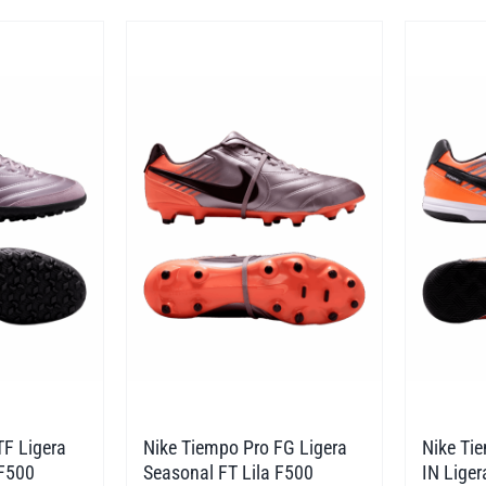
weist
weist
mehrere
mehre
Varianten
Varian
auf.
auf.
Die
Die
Optionen
Optio
können
könne
auf
auf
der
der
Produktseite
Produk
gewählt
gewäh
werden
werde
TF Ligera
Nike Tiempo Pro FG Ligera
Nike Ti
 F500
Seasonal FT Lila F500
IN Liger