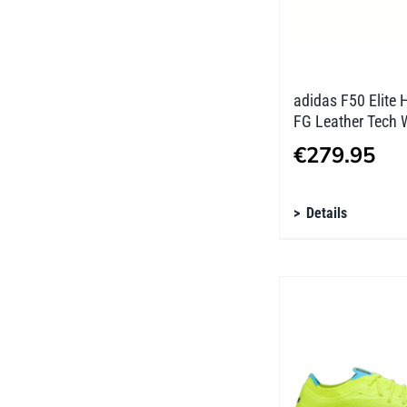
Produktseite
gewählt
werden
adidas F50 Elite 
FG Leather Tech 
€
279.95
Dieses
Details
Produkt
weist
mehrere
Varianten
auf.
Die