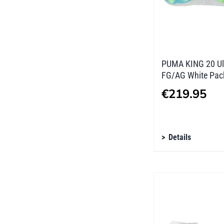
der
Produktseite
gewählt
werden
PUMA KING 20 Ul
FG/AG White Pac
€
219.95
Dieses
Details
Produkt
weist
mehrere
Varianten
auf.