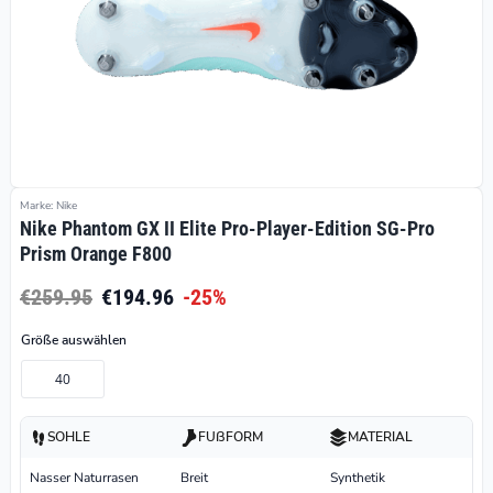
Marke: Nike
Nike Phantom GX II Elite Pro-Player-Edition SG-Pro
Prism Orange F800
€259.95
€194.96
-25%
Größe auswählen
40
SOHLE
FUßFORM
MATERIAL
Nasser Naturrasen
Breit
Synthetik