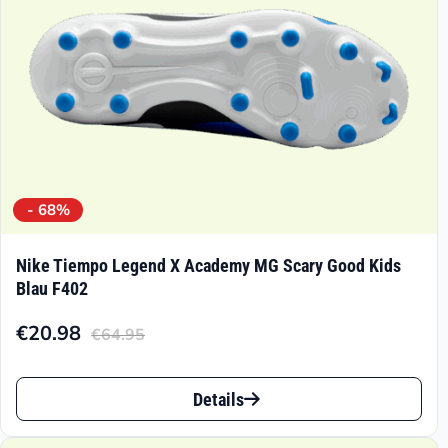
der
Produktseite
gewählt
werden
- 68%
Nike Tiempo Legend X Academy MG Scary Good Kids
Blau F402
€
20.98
€
64.95
Aktueller
Ursprünglicher
Preis
Preis
Dieses
ist:
war:
Details
Produkt
€20.98.
€64.95