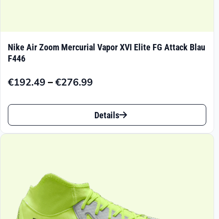
Nike Air Zoom Mercurial Vapor XVI Elite FG Attack Blau
F446
–
€
192.49
€
276.99
Preisspanne:
€192.49
Dieses
bis
Details
Produkt
€276.99
weist
mehrere
Varianten
auf.
Die