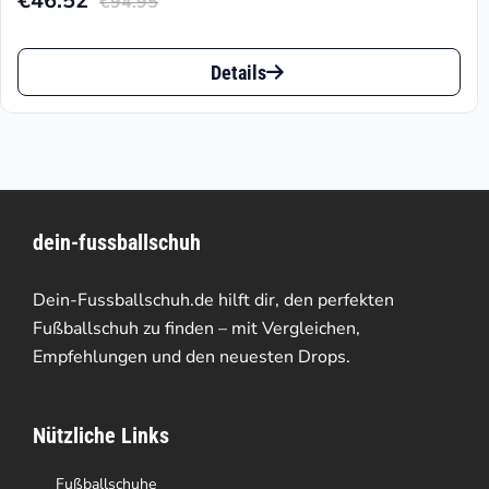
€
46.52
€
94.95
Aktueller
Ursprünglicher
Preis
Preis
Dieses
ist:
war:
Details
Produkt
€46.52.
€94.95
weist
mehrere
Varianten
dein-fussballschuh
auf.
Die
Dein-Fussballschuh.de hilft dir, den perfekten
Optionen
Fußballschuh zu finden – mit Vergleichen,
Empfehlungen und den neuesten Drops.
können
auf
Nützliche Links
der
Produktseite
Fußballschuhe