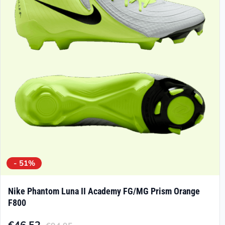
Optionen
können
auf
der
Produktseite
gewählt
werden
- 51%
Nike Phantom Luna II Academy FG/MG Prism Orange
F800