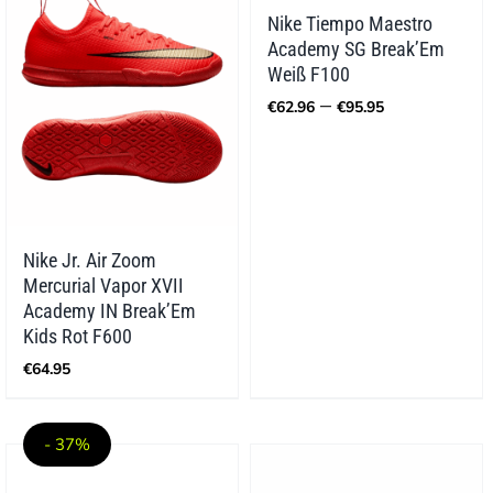
Nike Tiempo Maestro
Academy SG Break’Em
Weiß F100
Preisspann
–
€
62.96
€
95.95
€62.96
bis
€95.95
Nike Jr. Air Zoom
Mercurial Vapor XVII
Academy IN Break’Em
Kids Rot F600
€
64.95
- 37%