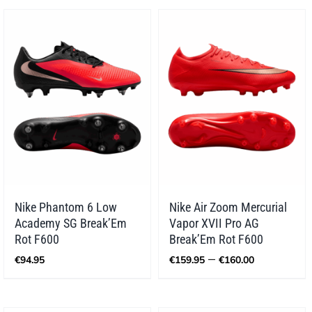
€89.99
€94.99
Nike Phantom 6 Low
Nike Air Zoom Mercurial
Academy SG Break’Em
Vapor XVII Pro AG
Rot F600
Break’Em Rot F600
Preisspa
–
€
94.95
€
159.95
€
160.00
€159.95
bis
€160.00