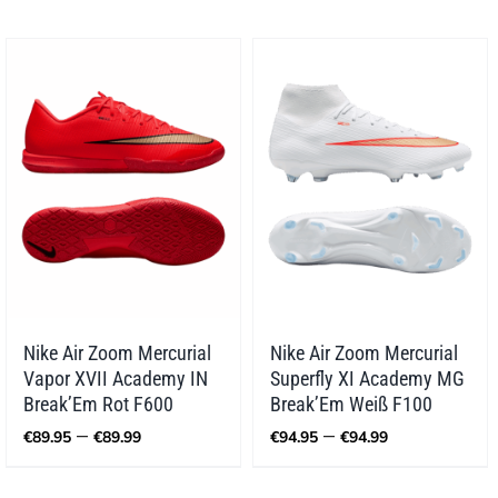
bis
€179.99
Nike Air Zoom Mercurial
Nike Air Zoom Mercurial
Vapor XVII Academy IN
Superfly XI Academy MG
Break’Em Rot F600
Break’Em Weiß F100
Preisspanne:
Preisspann
–
–
€
89.95
€
89.99
€
94.95
€
94.99
€89.95
€94.95
bis
bis