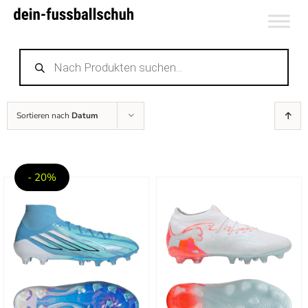
Zum
Inhalt
Products
springen
search
Sortieren nach
Datum
- 20%