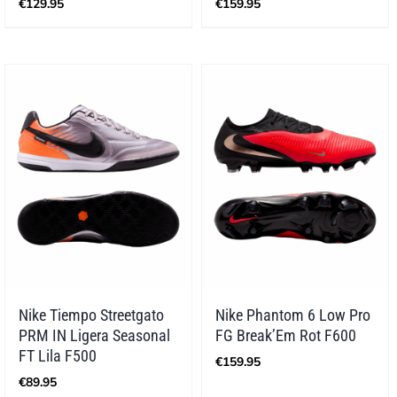
€
129.95
€
159.95
Nike Tiempo Streetgato
Nike Phantom 6 Low Pro
PRM IN Ligera Seasonal
FG Break’Em Rot F600
FT Lila F500
€
159.95
€
89.95