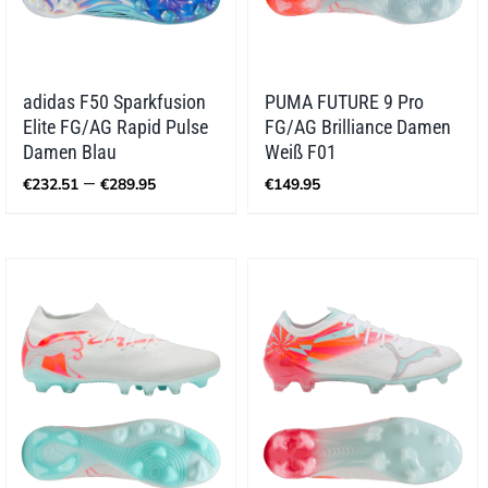
adidas F50 Sparkfusion
PUMA FUTURE 9 Pro
Elite FG/AG Rapid Pulse
FG/AG Brilliance Damen
Damen Blau
Weiß F01
Preisspanne:
–
€
232.51
€
289.95
€
149.95
€232.51
bis
€289.95