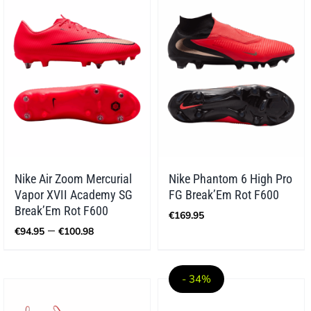
Nike Air Zoom Mercurial
Nike Phantom 6 High Pro
Vapor XVII Academy SG
FG Break’Em Rot F600
Break’Em Rot F600
€
169.95
Preisspanne:
–
€
94.95
€
100.98
€94.95
bis
€100.98
- 34%