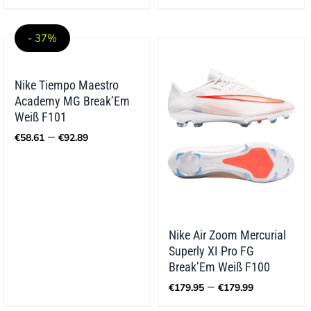
- 37%
Nike Tiempo Maestro
Academy MG Break’Em
Weiß F101
Preisspanne:
–
€
58.61
€
92.89
€58.61
bis
€92.89
Nike Air Zoom Mercurial
Superly XI Pro FG
Break’Em Weiß F100
Preisspa
–
€
179.95
€
179.99
€179.95