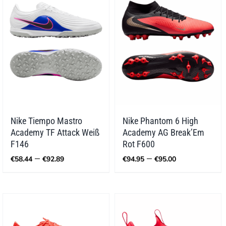
Nike Tiempo Mastro
Nike Phantom 6 High
Academy TF Attack Weiß
Academy AG Break’Em
F146
Rot F600
Preisspanne:
Preisspann
–
–
€
58.44
€
92.89
€
94.95
€
95.00
€58.44
€94.95
bis
bis
€92.89
€95.00