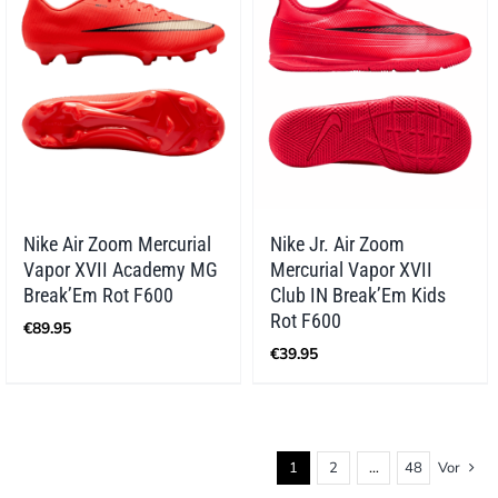
Nike Air Zoom Mercurial
Nike Jr. Air Zoom
Vapor XVII Academy MG
Mercurial Vapor XVII
Break’Em Rot F600
Club IN Break’Em Kids
Rot F600
€
89.95
€
39.95
1
2
…
48
Vor