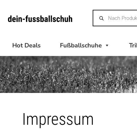
Zum
Products
Inhalt
search
springen
Hot Deals
Fußballschuhe
Tr
Impressum