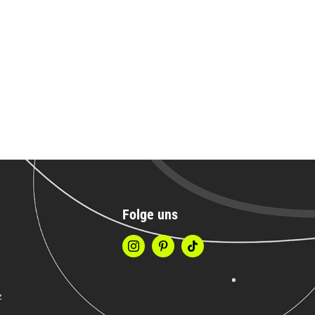
Folge uns
z