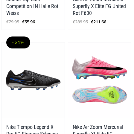
Competition IN Halle Rot
Superfly X Elite FG United
Weiss
Rot F600
Ursprünglicher
Aktueller
Ursprünglicher
Aktueller
€
79.95
€
55.96
€
289.95
€
211.66
Preis
Preis
Preis
Preis
war:
ist:
war:
ist:
€79.95
€55.96.
€289.95
€211.66.
- 31%
Nike Tiempo Legend X
Nike Air Zoom Mercurial
Pro FG Shadow Schwarz
Superfly XI Elite FG