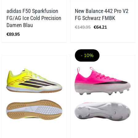
adidas F50 Sparkfusion
New Balance 442 Pro V2
FG/AG Ice Cold Precision
FG Schwarz FMBK
Ursprünglicher
Aktueller
Damen Blau
€
149.95
€
64.21
Preis
Preis
€
89.95
war:
ist:
€149.95
€64.21.
- 10%