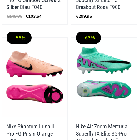
Silber Blau F040
Breakout Rosa F900
Ursprünglicher
Aktueller
€
149.95
€
103.64
€
299.95
Preis
Preis
war:
ist:
€149.95
€103.64.
- 56%
- 63%
Nike Phantom Luna II
Nike Air Zoom Mercurial
Pro FG Prism Orange
Superfly IX Elite SG-Pro