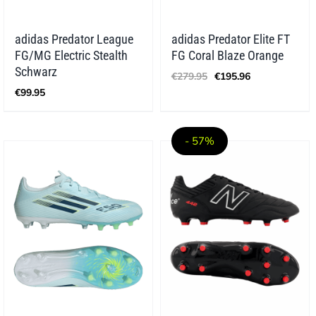
adidas Predator League
adidas Predator Elite FT
FG/MG Electric Stealth
FG Coral Blaze Orange
Ursprünglicher
Aktueller
Schwarz
€
279.95
€
195.96
Preis
Preis
€
99.95
war:
ist:
€279.95
€195.96.
- 57%