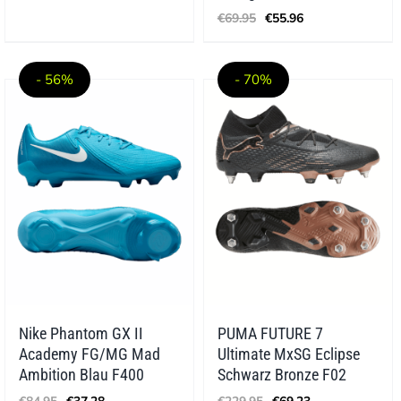
war:
ist:
Ursprünglicher
Aktueller
€
69.95
€
55.96
€219.95
€110.27.
Preis
Preis
war:
ist:
€69.95
€55.96.
- 56%
- 70%
Nike Phantom GX II
PUMA FUTURE 7
Academy FG/MG Mad
Ultimate MxSG Eclipse
Ambition Blau F400
Schwarz Bronze F02
Ursprünglicher
Aktueller
Ursprünglicher
Aktueller