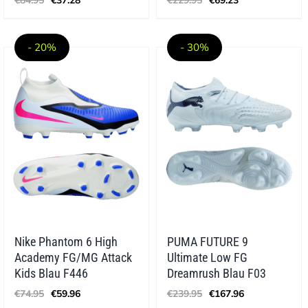
€
84.95
€
37.28
€
229.95
€
69.23
Preis
Preis
Preis
Preis
war:
ist:
war:
ist:
€84.95
€37.28.
€229.95
€69.23.
- 20%
- 30%
Nike Phantom 6 High
PUMA FUTURE 9
Academy FG/MG Attack
Ultimate Low FG
Kids Blau F446
Dreamrush Blau F03
Ursprünglicher
Aktueller
Ursprünglicher
Aktueller
€
74.95
€
59.96
€
239.95
€
167.96
Preis
Preis
Preis
Preis