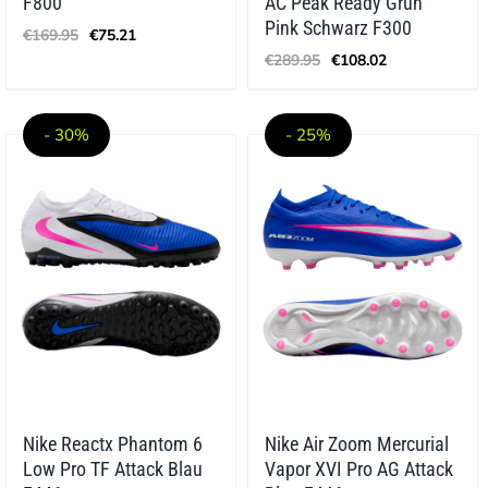
F800
AC Peak Ready Grün
Ursprünglicher
Aktueller
Pink Schwarz F300
€
169.95
€
75.21
Preis
Preis
Ursprünglicher
Aktueller
€
289.95
€
108.02
war:
ist:
Preis
Preis
€169.95
€75.21.
war:
ist:
€289.95
€108.02.
- 30%
- 25%
Nike Reactx Phantom 6
Nike Air Zoom Mercurial
Low Pro TF Attack Blau
Vapor XVI Pro AG Attack