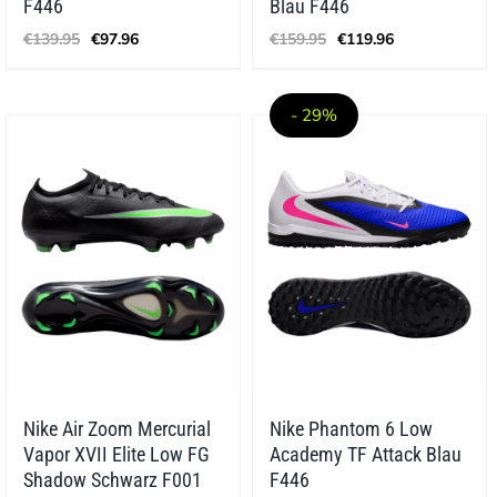
F446
Blau F446
Ursprünglicher
Aktueller
Ursprünglicher
Aktueller
€
139.95
€
97.96
€
159.95
€
119.96
Preis
Preis
Preis
Preis
war:
ist:
war:
ist:
€139.95
€97.96.
€159.95
€119.96.
- 29%
Nike Air Zoom Mercurial
Nike Phantom 6 Low
Vapor XVII Elite Low FG
Academy TF Attack Blau
Shadow Schwarz F001
F446