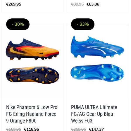
Ursprünglicher
Aktueller
€
269.95
€
89.95
€
63.86
Preis
Preis
war:
ist:
€89.95
€63.86.
- 30%
- 33%
Nike Phantom 6 Low Pro
PUMA ULTRA Ultimate
FG Erling Haaland Force
FG/AG Gear Up Blau
9 Orange F800
Weiss F03
Ursprünglicher
Aktueller
Ursprünglicher
Aktueller
€
169.95
€
118.96
€
219.95
€
147.37