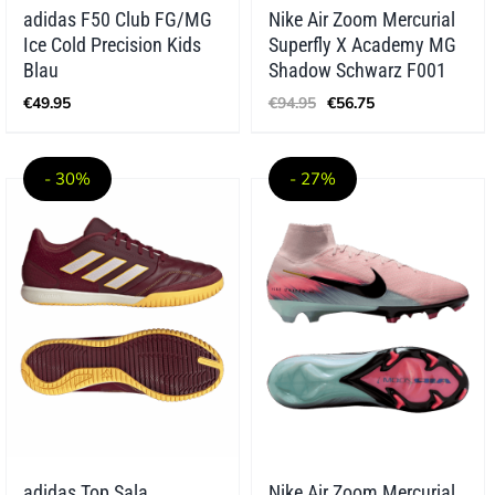
adidas F50 Club FG/MG
Nike Air Zoom Mercurial
Ice Cold Precision Kids
Superfly X Academy MG
Blau
Shadow Schwarz F001
Ursprünglicher
Aktueller
€
49.95
€
94.95
€
56.75
Preis
Preis
war:
ist:
€94.95
€56.75.
- 30%
- 27%
adidas Top Sala
Nike Air Zoom Mercurial