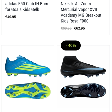
adidas F50 Club IN Born
Nike Jr. Air Zoom
for Goals Kids Gelb
Mercurial Vapor XVII
Academy MG Breakout
€
49.95
Kids Rosa F900
Ursprünglicher
Aktueller
€
69.95
€
62.95
Preis
Preis
war:
ist:
€69.95
€62.95.
- 40%