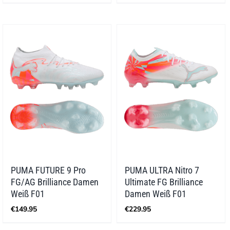
war:
ist:
war:
ist:
€74.95
€59.96.
€239.95
€167.96.
PUMA FUTURE 9 Pro
PUMA ULTRA Nitro 7
FG/AG Brilliance Damen
Ultimate FG Brilliance
Weiß F01
Damen Weiß F01
€
149.95
€
229.95