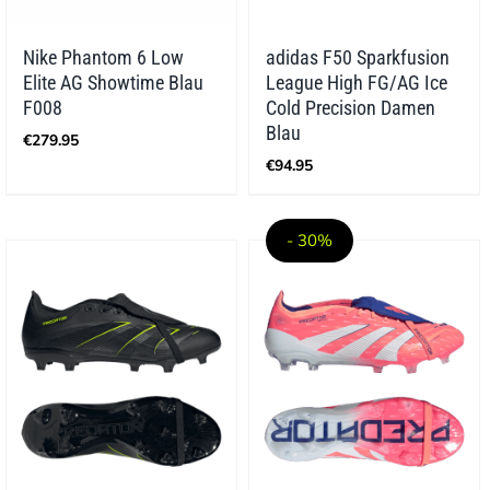
Nike Phantom 6 Low
adidas F50 Sparkfusion
Elite AG Showtime Blau
League High FG/AG Ice
F008
Cold Precision Damen
Blau
€
279.95
€
94.95
- 30%