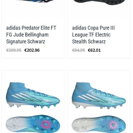
adidas Predator Elite FT
adidas Copa Pure III
FG Jude Bellingham
League TF Electric
Signature Schwarz
Stealth Schwarz
Ursprünglicher
Aktueller
Ursprünglicher
Aktueller
€
289.95
€
202.96
€
84.95
€
62.01
Preis
Preis
Preis
Preis
war:
ist:
war:
ist:
€289.95
€202.96.
€84.95
€62.01.