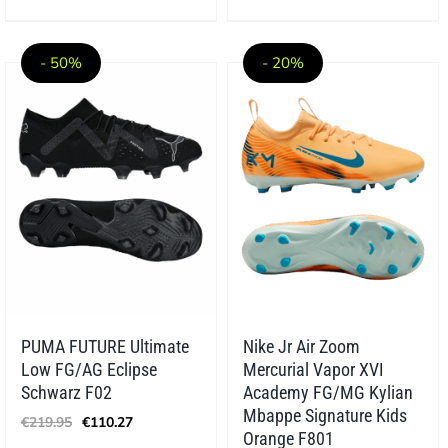
Preis
Preis
Preis
Preis
war:
ist:
war:
ist:
€169.95
€118.96.
€219.95
€147.37.
- 50%
- 20%
PUMA FUTURE Ultimate
Nike Jr Air Zoom
Low FG/AG Eclipse
Mercurial Vapor XVI
Schwarz F02
Academy FG/MG Kylian
Ursprünglicher
Aktueller
Mbappe Signature Kids
€
219.95
€
110.27
Preis
Preis
Orange F801