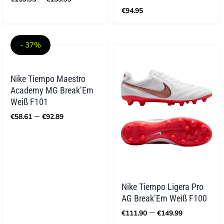
€159.95
€
94.95
bis
€159.99
- 37%
Nike Tiempo Maestro
Academy MG Break’Em
Weiß F101
Preisspanne:
–
€
58.61
€
92.89
€58.61
bis
€92.89
Nike Tiempo Ligera Pro
AG Break’Em Weiß F100
Preisspa
–
€
111.90
€
149.99
€111.90