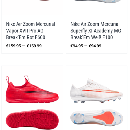
Nike Air Zoom Mercurial
Nike Air Zoom Mercurial
Vapor XVII Pro AG
Superfly XI Academy MG
Break’Em Rot F600
Break’Em Weiß F100
Preisspanne:
Preisspann
–
–
€
159.95
€
159.99
€
94.95
€
94.99
€159.95
€94.95
bis
bis
€159.99
€94.99