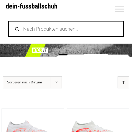
Zum
Inhalt
Products
springen
search
Sortieren nach
Datum