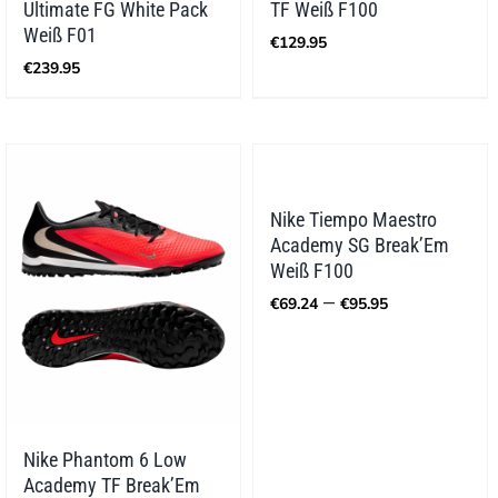
Ultimate FG White Pack
TF Weiß F100
Weiß F01
€
129.95
€
239.95
Nike Tiempo Maestro
Academy SG Break’Em
Weiß F100
Preisspann
–
€
69.24
€
95.95
€69.24
bis
€95.95
Nike Phantom 6 Low
Academy TF Break’Em