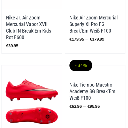
Nike Jr. Air Zoom
Nike Air Zoom Mercurial
Mercurial Vapor XVII
Superly XI Pro FG
Club IN Break’Em Kids
Break’Em Weiß F100
Preisspa
Rot F600
–
€
179.95
€
179.99
€179.95
€
39.95
bis
€179.99
- 34%
Nike Tiempo Maestro
Academy SG Break’Em
Weiß F100
Preisspann
–
€
62.96
€
95.95
€62.96
bis
€95.95