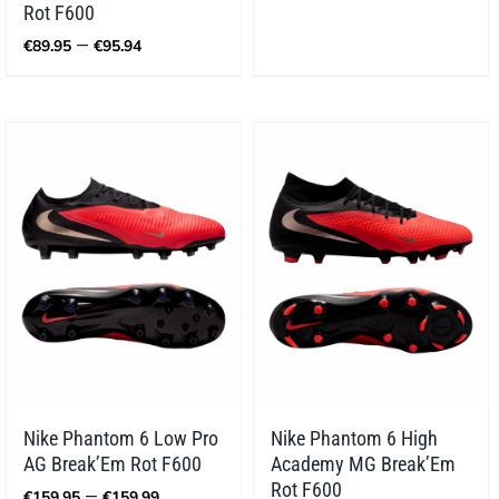
Rot F600
Preisspanne:
–
€
89.95
€
95.94
€89.95
bis
€95.94
Nike Phantom 6 Low Pro
Nike Phantom 6 High
AG Break’Em Rot F600
Academy MG Break’Em
Preisspanne:
Rot F600
–
€
159.95
€
159.99