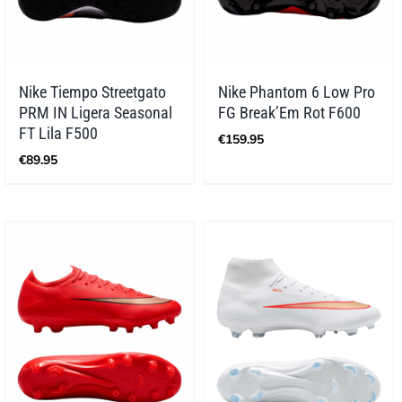
Nike Tiempo Streetgato
Nike Phantom 6 Low Pro
PRM IN Ligera Seasonal
FG Break’Em Rot F600
FT Lila F500
€
159.95
€
89.95