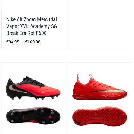
Nike Air Zoom Mercurial
Vapor XVII Academy SG
Break’Em Rot F600
Preisspanne:
–
€
94.95
€
100.98
€94.95
bis
€100.98