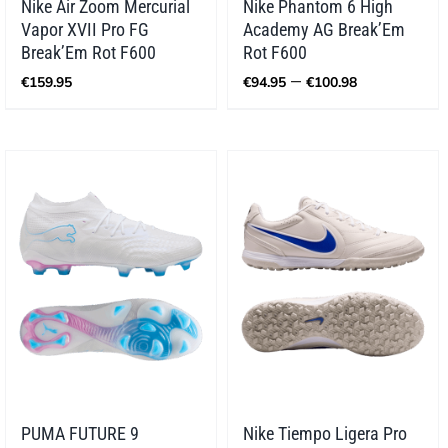
Nike Air Zoom Mercurial
Nike Phantom 6 High
Vapor XVII Pro FG
Academy AG Break’Em
Break’Em Rot F600
Rot F600
Preisspan
–
€
159.95
€
94.95
€
100.98
€94.95
bis
€100.98
PUMA FUTURE 9
Nike Tiempo Ligera Pro