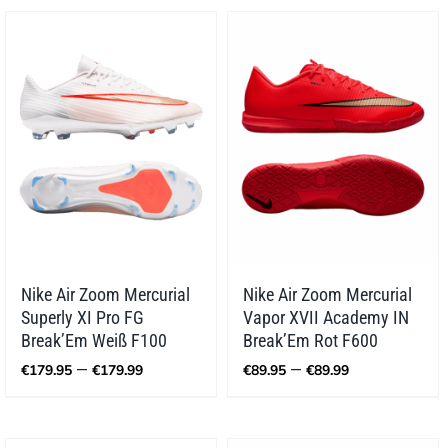
Nike Air Zoom Mercurial
Nike Air Zoom Mercurial
Superly XI Pro FG
Vapor XVII Academy IN
Break’Em Weiß F100
Break’Em Rot F600
Preisspanne:
Preisspann
–
–
€
179.95
€
179.99
€
89.95
€
89.99
€179.95
€89.95
bis
bis
€179.99
€89.99