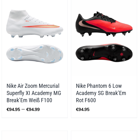
Nike Air Zoom Mercurial
Nike Phantom 6 Low
Superfly XI Academy MG
Academy SG Break’Em
Break’Em Weiß F100
Rot F600
Preisspanne:
–
€
94.95
€
94.99
€
94.95
€94.95
bis
€94.99