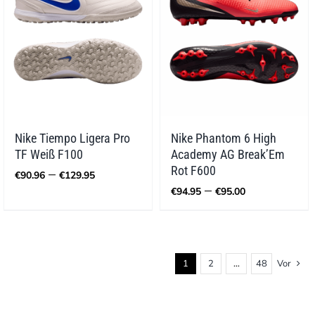
Nike Tiempo Ligera Pro
Nike Phantom 6 High
TF Weiß F100
Academy AG Break’Em
Preisspanne:
Rot F600
–
€
90.96
€
129.95
€90.96
Preisspann
–
€
94.95
€
95.00
bis
€94.95
€129.95
bis
€95.00
1
2
…
48
Vor