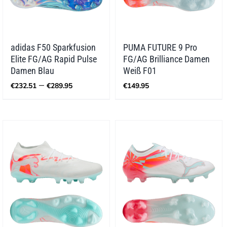
adidas F50 Sparkfusion
PUMA FUTURE 9 Pro
Elite FG/AG Rapid Pulse
FG/AG Brilliance Damen
Damen Blau
Weiß F01
Preisspanne:
–
€
232.51
€
289.95
€
149.95
€232.51
bis
€289.95