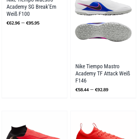
Academy SG Break’Em
Weiß F100
Preisspanne:
–
€
62.96
€
95.95
€62.96
bis
€95.95
Nike Tiempo Mastro
Academy TF Attack Weiß
F146
Preisspann
–
€
58.44
€
92.89
€58.44
bis
€92.89