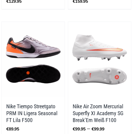
€
129.95
€
159.95
Nike Tiempo Streetgato
Nike Air Zoom Mercurial
PRM IN Ligera Seasonal
Superfly XI Academy SG
FT Lila F500
Break’Em Weiß F100
Preisspann
–
€
89.95
€
99.95
€
99.99
€99.95