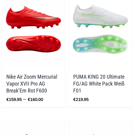
Nike Air Zoom Mercurial
PUMA KING 20 Ultimate
Vapor XVII Pro AG
FG/AG White Pack Weiß
Break’Em Rot F600
F01
Preisspanne:
–
€
159.95
€
160.00
€
219.95
€159.95
bis
€160.00