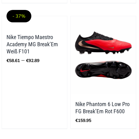
bis
€99.99
- 37%
Nike Tiempo Maestro
Academy MG Break’Em
Weiß F101
Preisspanne:
–
€
58.61
€
92.89
€58.61
bis
€92.89
Nike Phantom 6 Low Pro
FG Break’Em Rot F600
€
159.95