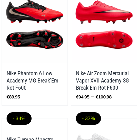
Nike Phantom 6 Low
Nike Air Zoom Mercurial
Academy MG Break’Em
Vapor XVII Academy SG
Rot F600
Break’Em Rot F600
Preisspan
–
€
89.95
€
94.95
€
100.98
€94.95
bis
€100.98
- 34%
- 37%
Nike Tiempo Maestro