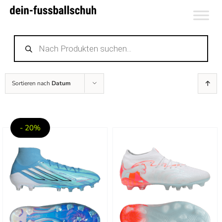
Zum
Inhalt
Products
springen
search
Sortieren nach
Datum
- 20%