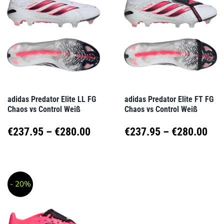
Varianten
Varianten
auf.
auf.
Die
Die
Optionen
Optionen
können
können
auf
auf
adidas Predator Elite LL FG
adidas Predator Elite FT FG
Chaos vs Control Weiß
Chaos vs Control Weiß
der
der
Produktseite
Produktseite
Preisspanne:
Pre
€
237.95
–
€
280.00
€
237.95
–
€
280.00
gewählt
gewählt
€237.95
€23
Dieses
Dieses
werden
werden
Produkt
Produkt
bis
bis
- 20%
weist
weist
€280.00
€28
mehrere
mehrere