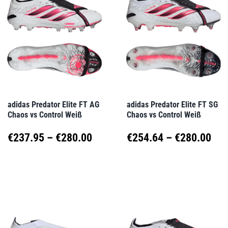
Varianten
Varianten
auf.
auf.
Die
Die
Optionen
Optionen
können
können
auf
auf
adidas Predator Elite FT AG
adidas Predator Elite FT SG
Chaos vs Control Weiß
Chaos vs Control Weiß
der
der
Produktseite
Produktseite
Preisspanne:
Pre
€
237.95
–
€
280.00
€
254.64
–
€
280.00
gewählt
gewählt
€237.95
€25
Dieses
Dieses
werden
werden
Produkt
Produkt
bis
bis
weist
weist
€280.00
€28
mehrere
mehrere