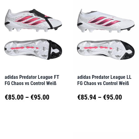
mehrere
mehrere
Varianten
Varianten
auf.
auf.
Die
Die
Optionen
Optionen
können
können
auf
auf
adidas Predator League FT
adidas Predator League LL
FG Chaos vs Control Weiß
FG Chaos vs Control Weiß
der
der
Produktseite
Produktseite
Preisspanne:
Preis
€
85.00
–
€
95.00
€
85.94
–
€
95.00
gewählt
gewählt
€85.00
€85.9
Dieses
Dieses
werden
werden
Produkt
Produkt
bis
bis
weist
weist
€95.00
€95.0