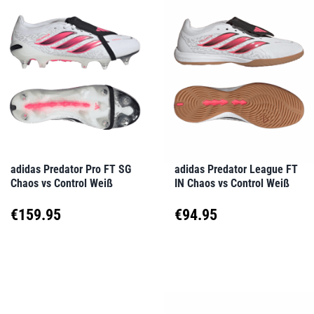
mehrere
mehrere
Varianten
Varianten
auf.
auf.
Die
Die
Optionen
Optionen
können
können
auf
auf
adidas Predator Pro FT SG
adidas Predator League FT
Chaos vs Control Weiß
IN Chaos vs Control Weiß
der
der
Produktseite
Produktseite
€
159.95
€
94.95
gewählt
gewählt
Dieses
Dieses
werden
werden
Produkt
Produkt
weist
weist