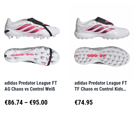
weist
weist
mehrere
mehrere
Varianten
Varianten
auf.
auf.
Die
Die
Optionen
Optionen
können
können
auf
auf
adidas Predator League FT
adidas Predator League FT
AG Chaos vs Control Weiß
TF Chaos vs Control Kids
der
der
Weiß
Produktseite
Produktseite
Preisspanne:
€
86.74
–
€
95.00
€
74.95
gewählt
gewählt
€86.74
Dieses
Dieses
werden
werden
Produkt
Produkt
bis