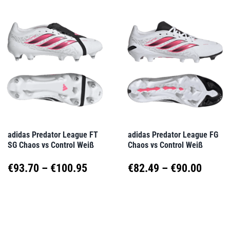
weist
weist
€16
mehrere
mehrere
Varianten
Varianten
auf.
auf.
Die
Die
Optionen
Optionen
können
können
auf
auf
adidas Predator League FT
adidas Predator League FG
SG Chaos vs Control Weiß
Chaos vs Control Weiß
der
der
Produktseite
Produktseite
Preisspanne:
Preis
€
93.70
–
€
100.95
€
82.49
–
€
90.00
gewählt
gewählt
€93.70
€82.4
Dieses
Dieses
werden
werden
Produkt
Produkt
bis
bis
weist
weist
€100.95
€90.0