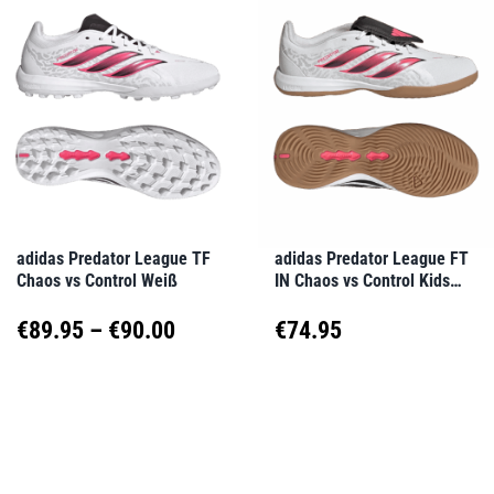
mehrere
mehrere
Varianten
Varianten
auf.
auf.
Die
Die
Optionen
Optionen
können
können
auf
auf
adidas Predator League TF
adidas Predator League FT
Chaos vs Control Weiß
IN Chaos vs Control Kids
der
der
Weiß
Produktseite
Produktseite
Preisspanne:
€
89.95
–
€
90.00
€
74.95
gewählt
gewählt
€89.95
Dieses
Dieses
werden
werden
Produkt
Produkt
bis
weist
weist
€90.00