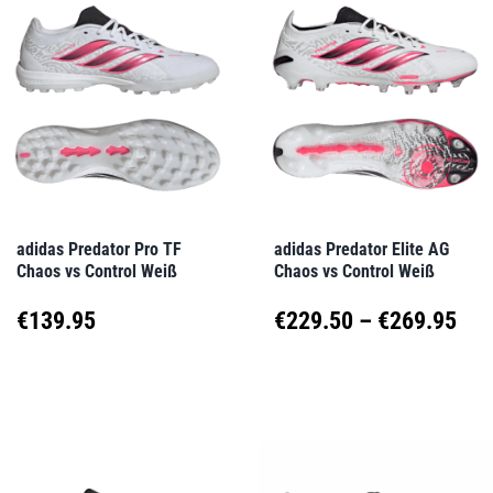
mehrere
mehrere
Varianten
Varianten
auf.
auf.
Die
Die
Optionen
Optionen
können
können
auf
auf
adidas Predator Pro TF
adidas Predator Elite AG
Chaos vs Control Weiß
Chaos vs Control Weiß
der
der
Produktseite
Produktseite
Pre
€
139.95
€
229.50
–
€
269.95
gewählt
gewählt
€22
Dieses
Dieses
werden
werden
Produkt
Produkt
bis
weist
weist
€26
mehrere
mehrere