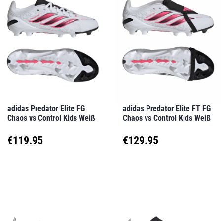
Varianten
Varianten
auf.
auf.
Die
Die
Optionen
Optionen
können
können
auf
auf
adidas Predator Elite FG
adidas Predator Elite FT FG
Chaos vs Control Kids Weiß
Chaos vs Control Kids Weiß
der
der
Produktseite
Produktseite
€
119.95
€
129.95
gewählt
gewählt
Dieses
Dieses
werden
werden
Produkt
Produkt
weist
weist
mehrere
mehrere