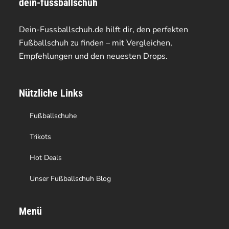
dein-fussballschuh
auf.
Dein-Fussballschuh.de hilft dir, den perfekten
Die
Fußballschuh zu finden – mit Vergleichen,
Optionen
Empfehlungen und den neuesten Drops.
können
auf
Nützliche Links
der
Fußballschuhe
Produktseite
Trikots
gewählt
Hot Deals
werden
Unser Fußballschuh Blog
Menü