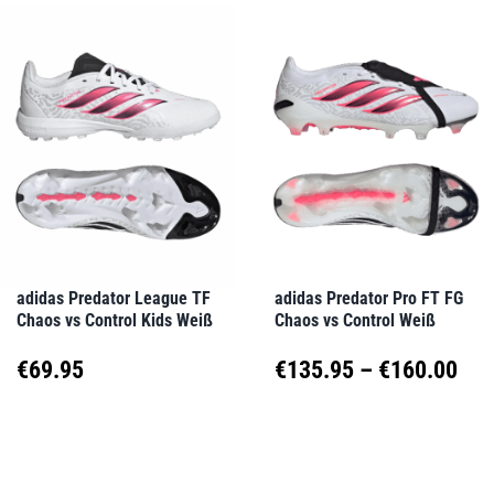
weist
weist
€95.00
mehrere
mehrere
Varianten
Varianten
auf.
auf.
Die
Die
Optionen
Optionen
können
können
auf
auf
adidas Predator League TF
adidas Predator Pro FT FG
Chaos vs Control Kids Weiß
Chaos vs Control Weiß
der
der
Produktseite
Produktseite
Pre
€
69.95
€
135.95
–
€
160.00
gewählt
gewählt
€13
Dieses
Dieses
werden
werden
Produkt
Produkt
bis