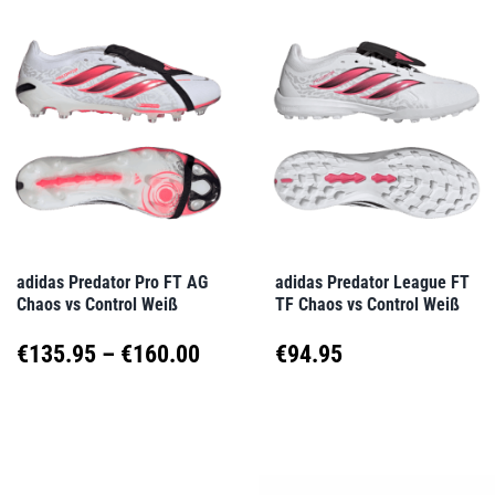
mehrere
mehrere
Varianten
Varianten
auf.
auf.
Die
Die
Optionen
Optionen
können
können
auf
auf
adidas Predator Pro FT AG
adidas Predator League FT
Chaos vs Control Weiß
TF Chaos vs Control Weiß
der
der
Produktseite
Produktseite
Preisspanne:
€
135.95
–
€
160.00
€
94.95
gewählt
gewählt
€135.95
Dieses
Dieses
werden
werden
Produkt
Produkt
bis
weist
weist
€160.00