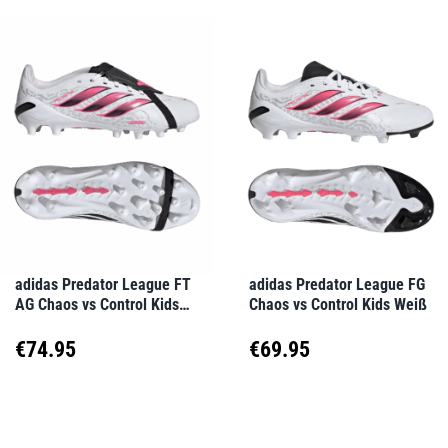
weist
weist
mehrere
mehrere
Varianten
Varianten
auf.
auf.
Die
Die
Optionen
Optionen
können
können
auf
auf
adidas Predator League FT
adidas Predator League FG
AG Chaos vs Control Kids
Chaos vs Control Kids Weiß
der
der
Weiß
Produktseite
Produktseite
€
74.95
€
69.95
gewählt
gewählt
Dieses
Dieses
werden
werden
Produkt
Produkt