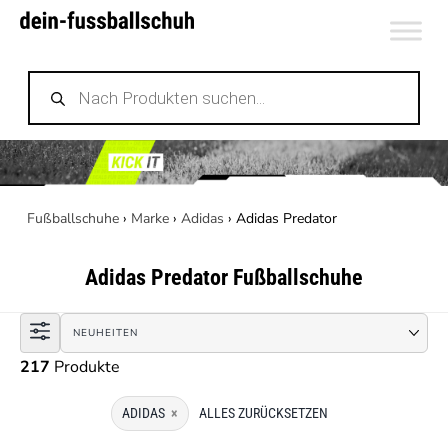
Zum
Inhalt
Products
springen
search
Fußballschuhe
›
Marke
›
Adidas
›
Adidas Predator
Adidas Predator
Fußballschuhe
217
Produkte
ADIDAS
×
ALLES ZURÜCKSETZEN