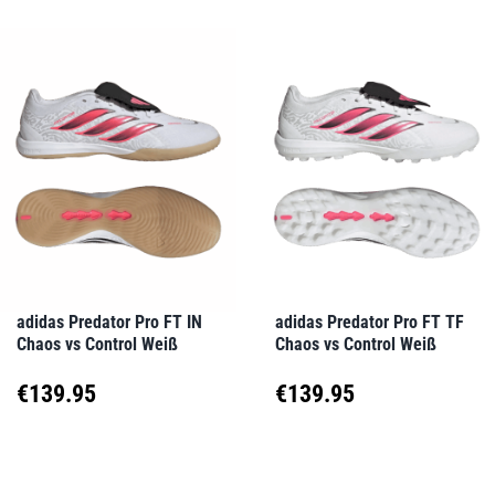
weist
weist
mehrere
mehrere
Varianten
Varianten
auf.
auf.
Die
Die
Optionen
Optionen
können
können
auf
auf
adidas Predator Pro FT IN
adidas Predator Pro FT TF
Chaos vs Control Weiß
Chaos vs Control Weiß
der
der
Produktseite
Produktseite
€
139.95
€
139.95
gewählt
gewählt
Dieses
Dieses
werden
werden
Produkt
Produkt