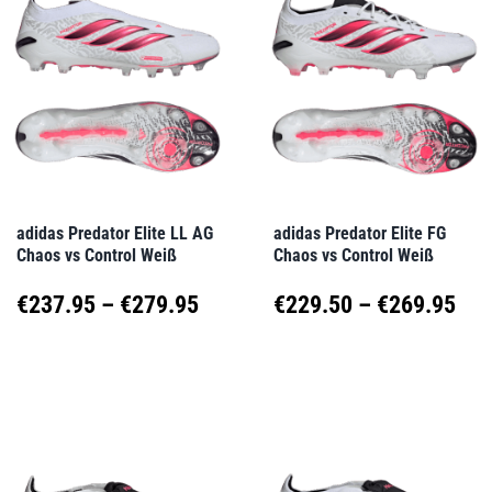
Varianten
Varianten
auf.
auf.
Die
Die
Optionen
Optionen
können
können
auf
auf
adidas Predator Elite LL AG
adidas Predator Elite FG
Chaos vs Control Weiß
Chaos vs Control Weiß
der
der
Produktseite
Produktseite
Preisspanne:
Pre
€
237.95
–
€
279.95
€
229.50
–
€
269.95
gewählt
gewählt
€237.95
€22
Dieses
Dieses
werden
werden
Produkt
Produkt
bis
bis
weist
weist
€279.95
€26
mehrere
mehrere