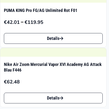
PUMA KING Pro FG/AG Unlimited Rot F01
–
€
42.01
€
119.95
Preisspanne:
€42.01
Dieses
bis
Details
Produkt
€119.95
weist
mehrere
Nike Air Zoom Mercurial Vapor XVI Academy AG Attack
Varianten
Blau F446
auf.
€
62.48
Die
Dieses
Optionen
Details
Produkt
können