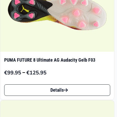
Produktseite
gewählt
werden
PUMA FUTURE 8 Ultimate AG Audacity Gelb F03
–
€
99.95
€
125.95
Preisspanne:
€99.95
Dieses
bis
Details
Produkt
€125.95
weist
mehrere