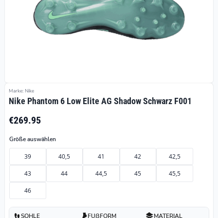
Marke: Nike
Nike Phantom 6 Low Elite AG Shadow Schwarz F001
€269.95
Größe auswählen
39
40,5
41
42
42,5
43
44
44,5
45
45,5
46
SOHLE
FUßFORM
MATERIAL