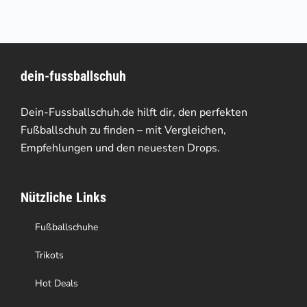
weist
auf
mehrere
der
Varianten
Produktseite
dein-fussballschuh
auf.
gewählt
Die
werden
Dein-Fussballschuh.de hilft dir, den perfekten
Optionen
Fußballschuh zu finden – mit Vergleichen,
Empfehlungen und den neuesten Drops.
können
auf
Nützliche Links
der
Produktseite
Fußballschuhe
gewählt
Trikots
werden
Hot Deals