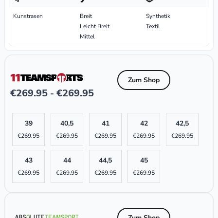
Kunstrasen
Breit
Synthetik
Leicht Breit
Textil
Mittel
Zum Shop
€
269.95
€
269.95
-
39
40,5
41
42
42,5
€
269.95
€
269.95
€
269.95
€
269.95
€
269.95
43
44
44,5
45
€
269.95
€
269.95
€
269.95
€
269.95
Zum Shop