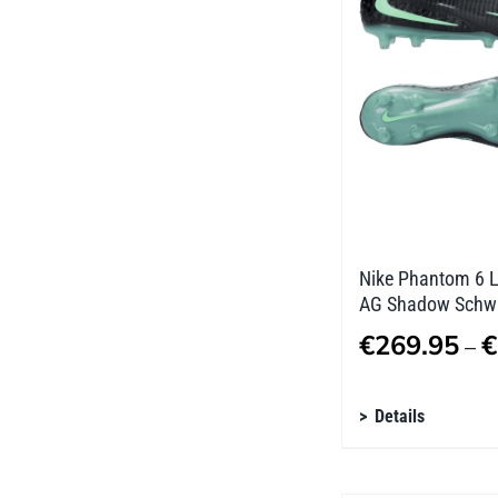
Optionen
können
auf
der
Produktseite
gewählt
werden
Nike Phantom 6 L
AG Shadow Schw
€
269.95
€
–
Dieses
Details
Produkt
weist