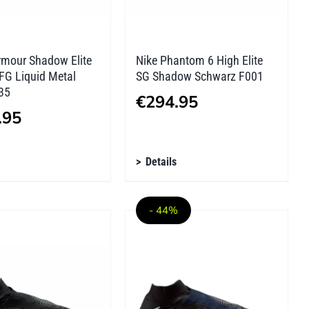
tseite
Produktseite
lt
gewählt
n
werden
rmour Shadow Elite
Nike Phantom 6 High Elite
FG Liquid Metal
SG Shadow Schwarz F001
35
€
294.95
.95
s
Dieses
Details
kt
Produkt
weist
- 44%
re
mehrere
ten
Varianten
auf.
Die