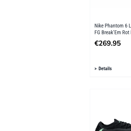
Produktseite
gewählt
werden
Nike Phantom 6 L
FG Break’Em Rot
€
269.95
Dieses
Details
Produkt
weist
mehrere
Varianten
auf.
Die