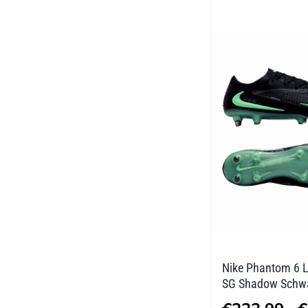
mehrere
Varianten
auf.
Die
Optionen
können
auf
der
Produktseite
gewählt
werden
Nike Phantom 6 L
SG Shadow Schw