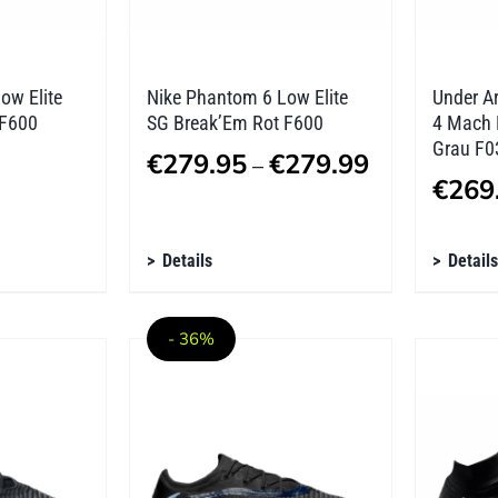
Produktseite
Produk
gewählt
gewäh
werden
werde
ow Elite
Nike Phantom 6 Low Elite
Under A
 F600
SG Break’Em Rot F600
4 Mach 
Grau F0
Preisspanne:
€
279.95
€
279.99
–
€
269
€279.95
bis
Dieses
Diese
Details
Details
€279.99
Produkt
Produ
weist
weist
- 36%
mehrere
mehre
Varianten
Varian
auf.
auf.
Die
Die