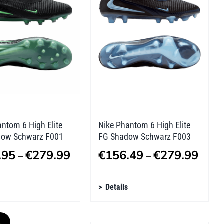
nen
Optionen
n
können
auf
der
tseite
Produktseite
lt
gewählt
n
werden
ntom 6 High Elite
Nike Phantom 6 High Elite
ow Schwarz F001
FG Shadow Schwarz F003
Preisspanne:
Preis
.95
€
279.99
€
156.49
€
279.99
–
–
€279.95
€156
s
Dieses
bis
Details
bis
kt
Produkt
€279.99
€279
weist
%