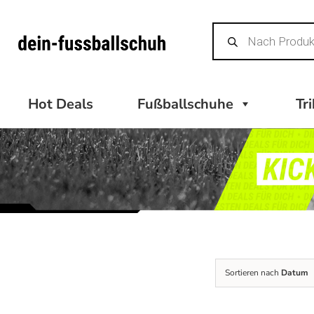
Zum
Products
Inhalt
search
springen
Hot Deals
Fußballschuhe
Tr
Sortieren nach
Datum