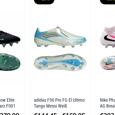
mehrere
mehre
Varianten
Varian
auf.
auf.
Die
Die
Optionen
Optio
können
könne
auf
auf
der
der
Produktseite
Produk
gewählt
gewäh
werden
werde
ow Elite
adidas F50 Pro FG El Ultimo
Nike Pha
arz F001
Tango Messi Weiß
AG Brea
Preisspanne:
Preisspanne: