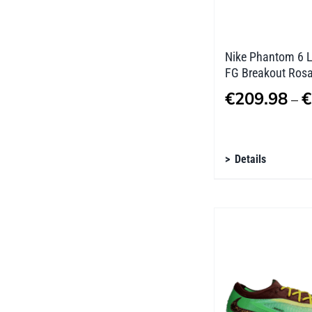
Produktseite
gewählt
werden
Nike Phantom 6 L
FG Breakout Ros
€
209.98
€
–
Dieses
Details
Produkt
weist
mehrere
Varianten
auf.
Die