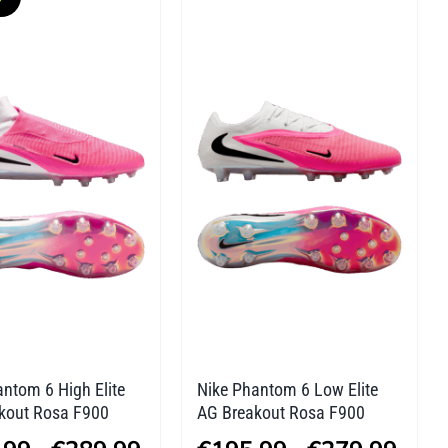
re
mehrere
ten
Varianten
auf.
Die
nen
Optionen
n
können
auf
der
tseite
Produktseite
lt
gewählt
n
werden
ntom 6 High Elite
Nike Phantom 6 Low Elite
kout Rosa F900
AG Breakout Rosa F900
Preisspanne:
Preis