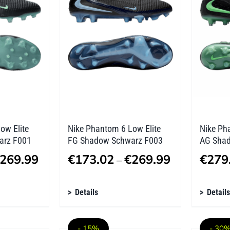
Optionen
Optio
können
könne
auf
auf
der
der
Produktseite
Produk
gewählt
gewäh
werden
werde
ow Elite
Nike Phantom 6 Low Elite
Nike Pha
arz F001
FG Shadow Schwarz F003
AG Shad
Preisspanne:
Preisspanne:
269.99
€
173.02
€
269.99
€
279
–
€269.95
€173.02
Dieses
Diese
bis
Details
bis
Details
Produkt
Produ
€269.99
€269.99
weist
weist
- 15%
- 30