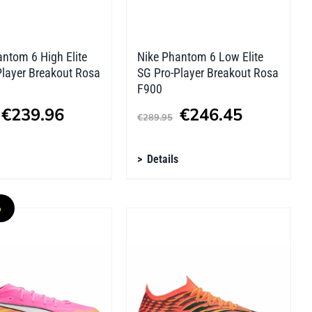
tseite
Produktseite
lt
gewählt
n
werden
ntom 6 High Elite
Nike Phantom 6 Low Elite
Player Breakout Rosa
SG Pro-Player Breakout Rosa
F900
Ursprünglicher
Aktueller
Ursprünglicher
Aktueller
€
239.96
€
246.45
€
289.95
Preis
Preis
Preis
Preis
s
Dieses
war:
ist:
Details
war:
ist:
kt
Produkt
€299.95
€239.96.
€289.95
€246.45.
weist
%
re
mehrere
ten
Varianten
auf.
Die