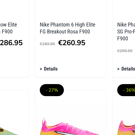
Produktseite
Produk
gewählt
gewäh
werden
werde
ow Elite
Nike Phantom 6 High Elite
Nike Pha
a F900
FG Breakout Rosa F900
SG Pro-
F900
Preisspanne:
Ursprünglicher
Aktueller
286.95
€
260.95
€
289.95
€209.98
Preis
Preis
€
299.95
bis
war:
ist:
Dieses
Diese
Details
Details
€286.95
€289.95
€260.95.
Produkt
Produ
weist
weist
- 27%
- 36
mehrere
mehre
Varianten
Varian
auf.
auf.
Die
Die