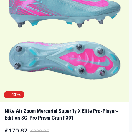
Optionen
können
auf
der
Produktseite
gewählt
werden
- 41%
Nike Air Zoom Mercurial Superfly X Elite Pro-Player-
Edition SG-Pro Prism Grün F301
€
170.87
€
289.95