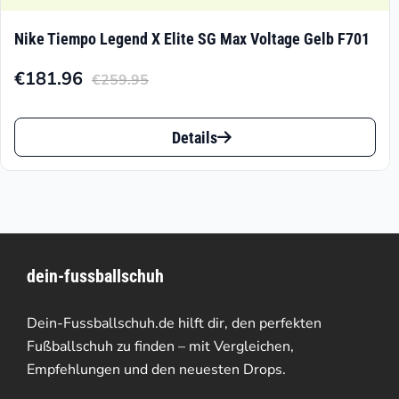
Nike Tiempo Legend X Elite SG Max Voltage Gelb F701
€
181.96
€
259.95
Aktueller
Ursprünglicher
Preis
Preis
Dieses
ist:
war:
Details
Produkt
€181.96.
€259.95
weist
mehrere
Varianten
dein-fussballschuh
auf.
Die
Dein-Fussballschuh.de hilft dir, den perfekten
Optionen
Fußballschuh zu finden – mit Vergleichen,
Empfehlungen und den neuesten Drops.
können