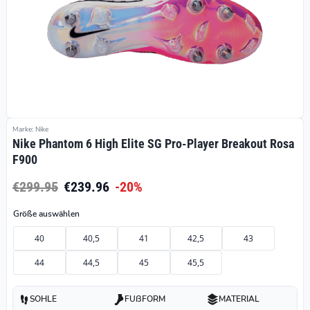
Marke: Nike
Nike Phantom 6 High Elite SG Pro-Player Breakout Rosa
F900
€299.95
€239.96
-20%
Größe auswählen
40
40,5
41
42,5
43
44
44,5
45
45,5
SOHLE
FUßFORM
MATERIAL