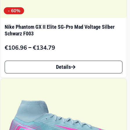
- 60%
Nike Phantom GX II Elite SG-Pro Mad Voltage Silber
Schwarz F003
–
€
106.96
€
134.79
Preisspanne:
€106.96
Dieses
bis
Details
Produkt
€134.79
weist
mehrere
Varianten
auf.
Die