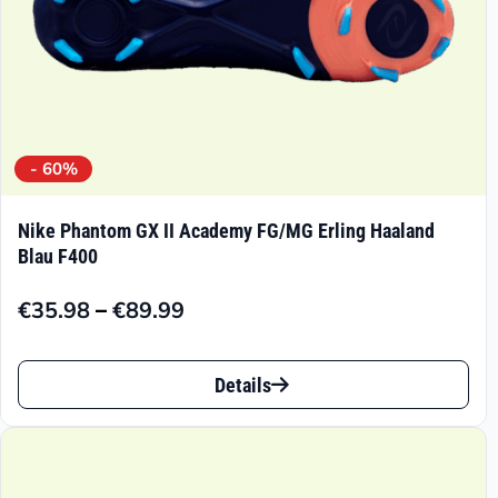
gewählt
werden
- 60%
Nike Phantom GX II Academy FG/MG Erling Haaland
Blau F400
–
€
35.98
€
89.99
Preisspanne:
€35.98
Dieses
bis
Details
Produkt
€89.99
weist
mehrere