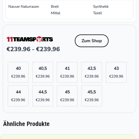
Nasser Naturrasen
Breit
Synthetik
Mittel
Textil
Zum Shop
€
239.96
€
239.96
-
40
40,5
41
42,5
43
€
239.96
€
239.96
€
239.96
€
239.96
€
239.96
44
44,5
45
45,5
€
239.96
€
239.96
€
239.96
€
239.96
Ähnliche Produkte