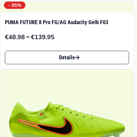
- 65%
PUMA FUTURE 8 Pro FG/AG Audacity Gelb F03
–
€
48.98
€
139.95
Preisspanne:
€48.98
Dieses
bis
Details
Produkt
€139.95
weist
mehrere
Varianten
auf.
Die
Optionen