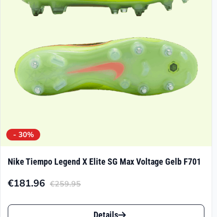
können
auf
der
Produktseite
gewählt
werden
- 30%
Nike Tiempo Legend X Elite SG Max Voltage Gelb F701
€
181.96
€
259.95
Aktueller
Ursprünglicher
Preis
Preis
Dieses
ist:
war:
Details