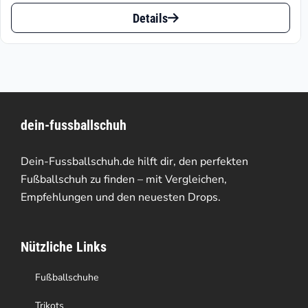
Dieses
bis
Details
Produkt
€82.46
weist
mehrere
Varianten
dein-fussballschuh
auf.
Die
Dein-Fussballschuh.de hilft dir, den perfekten
Optionen
Fußballschuh zu finden – mit Vergleichen,
Empfehlungen und den neuesten Drops.
können
auf
Nützliche Links
der
Produktseite
Fußballschuhe
gewählt
Trikots