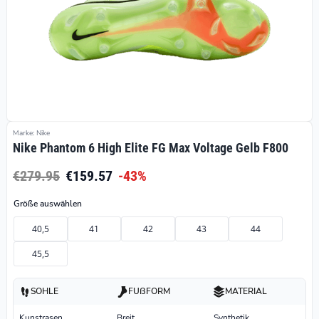
Marke: Nike
Nike Phantom 6 High Elite FG Max Voltage Gelb F800
€279.95
€159.57
-43%
Größe auswählen
40,5
41
42
43
44
45,5
SOHLE
FUßFORM
MATERIAL
Kunstrasen
Breit
Synthetik