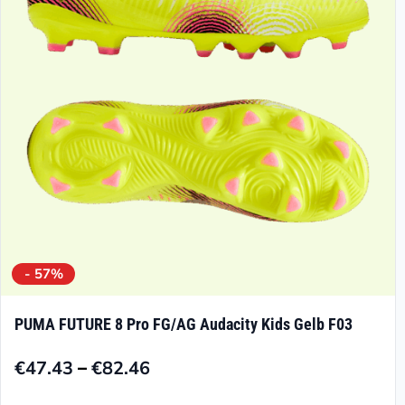
können
auf
der
Produktseite
gewählt
werden
- 57%
PUMA FUTURE 8 Pro FG/AG Audacity Kids Gelb F03
–
€
47.43
€
82.46
Preisspanne:
€47.43