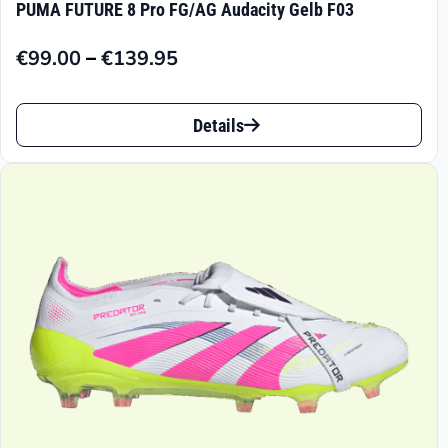
PUMA FUTURE 8 Pro FG/AG Audacity Gelb F03
Varianten
–
€
99.00
€
139.95
auf.
Preisspanne:
€99.00
Die
Dieses
bis
Details
Optionen
Produkt
€139.95
können
weist
auf
mehrere
der
Varianten
Produktseite
auf.
gewählt
Die
werden
Optionen
können
auf