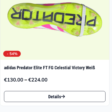
der
Produktseite
gewählt
werden
- 54%
adidas Predator Elite FT FG Celestial Victory Weiß
–
€
130.00
€
224.00
Preisspanne:
€130.00
Dieses
bis
Details
Produkt
€224.00
weist