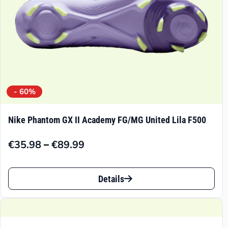
Produktseite
gewählt
werden
- 60%
Nike Phantom GX II Academy FG/MG United Lila F500
–
€
35.98
€
89.99
Preisspanne:
€35.98
Dieses
bis
Details
Produkt
€89.99
weist
mehrere