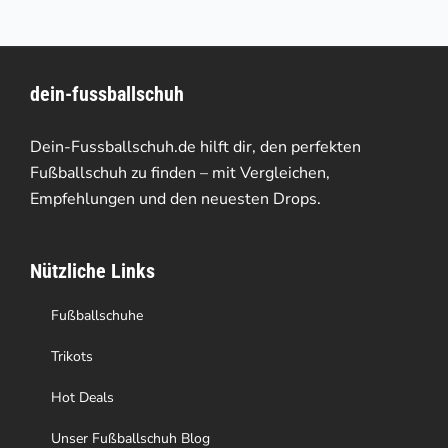
mehrere
Varianten
dein-fussballschuh
auf.
Die
Dein-Fussballschuh.de hilft dir, den perfekten
Optionen
Fußballschuh zu finden – mit Vergleichen,
Empfehlungen und den neuesten Drops.
können
auf
Nützliche Links
der
Produktseite
Fußballschuhe
gewählt
Trikots
werden
Hot Deals
Unser Fußballschuh Blog