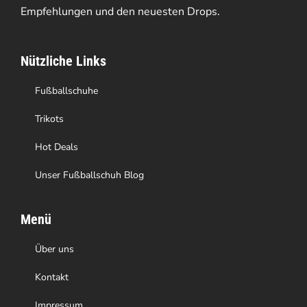
Empfehlungen und den neuesten Drops.
können
auf
Nützliche Links
der
Produktseite
Fußballschuhe
gewählt
Trikots
werden
Hot Deals
Unser Fußballschuh Blog
Menü
Über uns
Kontakt
Impressum