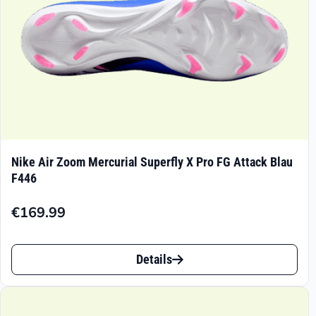
Produktseite
gewählt
werden
Nike Air Zoom Mercurial Superfly X Pro FG Attack Blau
F446
€
169.99
Dieses
Details
Produkt
weist