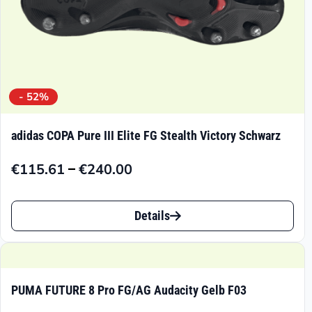
- 52%
adidas COPA Pure III Elite FG Stealth Victory Schwarz
–
€
115.61
€
240.00
Preisspanne:
€115.61
Dieses
bis
Details
Produkt
€240.00
weist
mehrere
PUMA FUTURE 8 Pro FG/AG Audacity Gelb F03
Varianten