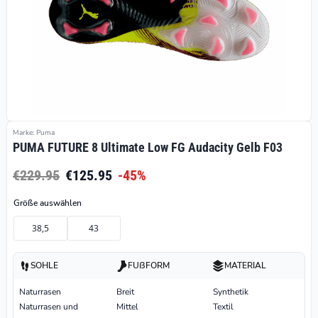
Marke: Puma
PUMA FUTURE 8 Ultimate Low FG Audacity Gelb F03
€229.95
€125.95
-45%
Größe auswählen
38,5
43
SOHLE
FUßFORM
MATERIAL
Naturrasen
Breit
Synthetik
Naturrasen und
Mittel
Textil