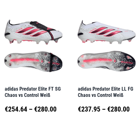
weist
weist
€28
mehrere
mehrere
Varianten
Varianten
auf.
auf.
Die
Die
Optionen
Optionen
können
können
auf
auf
adidas Predator Elite FT SG
adidas Predator Elite LL FG
Chaos vs Control Weiß
Chaos vs Control Weiß
der
der
Produktseite
Produktseite
Preisspanne:
Pre
€
254.64
–
€
280.00
€
237.95
–
€
280.00
gewählt
gewählt
€254.64
€23
Dieses
Dieses
werden
werden
Produkt
Produkt
bis
bis