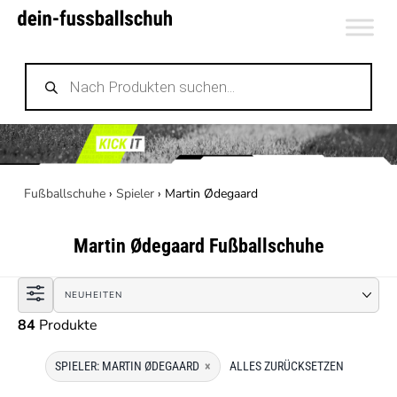
Zum
Inhalt
Products
springen
search
Fußballschuhe
›
Spieler
›
Martin Ødegaard
Martin Ødegaard
Fußballschuhe
84
Produkte
SPIELER: MARTIN ØDEGAARD
×
ALLES ZURÜCKSETZEN