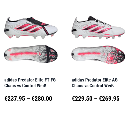
weist
weist
€280.00
€28
mehrere
mehrere
Varianten
Varianten
auf.
auf.
Die
Die
Optionen
Optionen
können
können
auf
auf
adidas Predator Elite FT FG
adidas Predator Elite AG
Chaos vs Control Weiß
Chaos vs Control Weiß
der
der
Produktseite
Produktseite
Preisspanne:
Pre
€
237.95
–
€
280.00
€
229.50
–
€
269.95
gewählt
gewählt
€237.95
€22
Dieses
Dieses
werden
werden
Produkt
Produkt
bis
bis