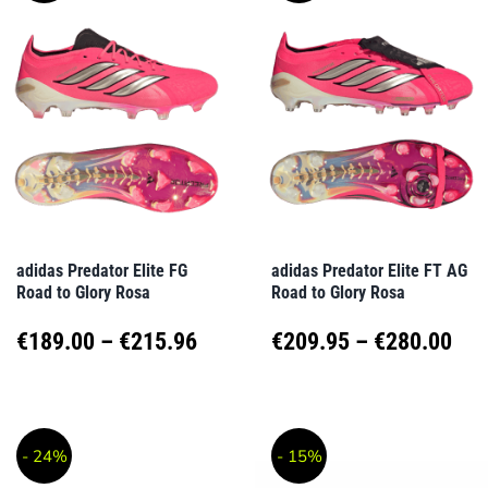
mehrere
mehrere
Varianten
Varianten
auf.
auf.
Die
Die
Optionen
Optionen
können
können
auf
auf
adidas Predator Elite FG
adidas Predator Elite FT AG
Road to Glory Rosa
Road to Glory Rosa
der
der
Produktseite
Produktseite
Preisspanne:
Pre
€
189.00
–
€
215.96
€
209.95
–
€
280.00
gewählt
gewählt
€189.00
€20
Dieses
Dieses
werden
werden
Produkt
Produkt
bis
bis
- 24%
- 15%
weist
weist
€215.96
€28