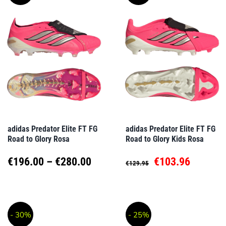
mehrere
mehrere
Varianten
Varianten
auf.
auf.
Die
Die
Optionen
Optionen
können
können
auf
auf
adidas Predator Elite FT FG
adidas Predator Elite FT FG
Road to Glory Rosa
Road to Glory Kids Rosa
der
der
Produktseite
Produktseite
Preisspanne:
Ursprünglicher
Aktuell
€
196.00
–
€
280.00
€
103.96
€
129.95
gewählt
gewählt
€196.00
Preis
Preis
Dieses
Dieses
werden
werden
Produkt
Produkt
bis
war:
ist:
- 30%
- 25%
weist
weist
€280.00
€129.95
€103.96