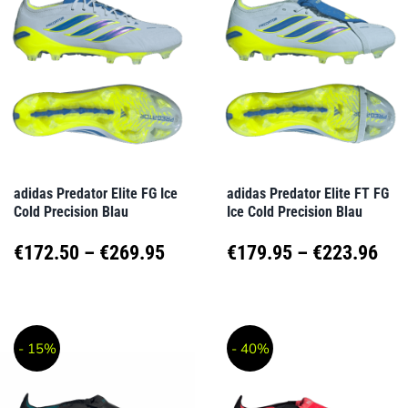
Varianten
Varianten
auf.
auf.
Die
Die
Optionen
Optionen
können
können
auf
auf
adidas Predator Elite FG Ice
adidas Predator Elite FT FG
Cold Precision Blau
Ice Cold Precision Blau
der
der
Produktseite
Produktseite
Preisspanne:
Pre
€
172.50
–
€
269.95
€
179.95
–
€
223.96
gewählt
gewählt
€172.50
€17
Dieses
Dieses
werden
werden
Produkt
Produkt
bis
bis
- 15%
- 40%
weist
weist
€269.95
€22
mehrere
mehrere