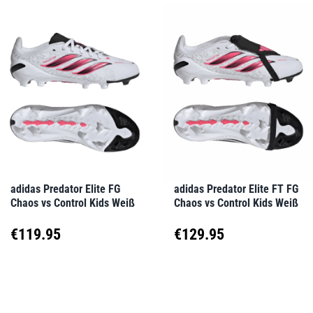
weist
weist
€280.00
€26
mehrere
mehrere
Varianten
Varianten
auf.
auf.
Die
Die
Optionen
Optionen
können
können
auf
auf
adidas Predator Elite FG
adidas Predator Elite FT FG
Chaos vs Control Kids Weiß
Chaos vs Control Kids Weiß
der
der
Produktseite
Produktseite
€
119.95
€
129.95
gewählt
gewählt
Dieses
Dieses
werden
werden
Produkt
Produkt