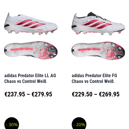
weist
weist
mehrere
mehrere
Varianten
Varianten
auf.
auf.
Die
Die
Optionen
Optionen
können
können
auf
auf
adidas Predator Elite LL AG
adidas Predator Elite FG
Chaos vs Control Weiß
Chaos vs Control Weiß
der
der
Produktseite
Produktseite
Preisspanne:
Pre
€
237.95
–
€
279.95
€
229.50
–
€
269.95
gewählt
gewählt
€237.95
€22
Dieses
Dieses
werden
werden
Produkt
Produkt
bis
bis
- 30%
- 20%
weist
weist
€279.95
€26