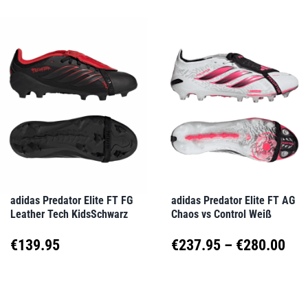
weist
weist
mehrere
mehrere
Varianten
Varianten
auf.
auf.
Die
Die
Optionen
Optionen
können
können
auf
auf
adidas Predator Elite FT FG
adidas Predator Elite FT AG
Leather Tech KidsSchwarz
Chaos vs Control Weiß
der
der
Produktseite
Produktseite
Pre
€
139.95
€
237.95
–
€
280.00
gewählt
gewählt
€23
Dieses
Dieses
werden
werden
Produkt
Produkt
bis