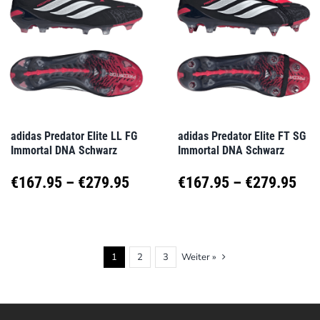
Varianten
Varianten
auf.
auf.
Die
Die
Optionen
Optionen
können
können
auf
auf
adidas Predator Elite LL FG
adidas Predator Elite FT SG
Immortal DNA Schwarz
Immortal DNA Schwarz
der
der
Produktseite
Produktseite
Preisspanne:
Pre
€
167.95
–
€
279.95
€
167.95
–
€
279.95
gewählt
gewählt
€167.95
€16
Dieses
Dieses
werden
werden
Produkt
Produkt
bis
bis
1
2
3
Weiter »
weist
weist
€279.95
€27
mehrere
mehrere
Varianten
Varianten