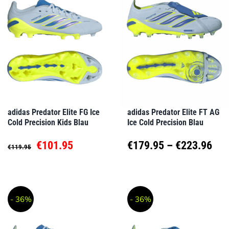
Varianten
Varianten
auf.
auf.
Die
Die
Optionen
Optionen
können
können
auf
auf
adidas Predator Elite FG Ice
adidas Predator Elite FT AG
Cold Precision Kids Blau
Ice Cold Precision Blau
der
der
Produktseite
Produktseite
Ursprünglicher
Aktueller
Pre
€
101.95
€
179.95
–
€
223.96
€
119.95
gewählt
gewählt
Preis
Preis
€17
Dieses
Dieses
werden
werden
Produkt
Produkt
war:
ist:
bis
- 36%
- 36%
weist
weist
€119.95
€101.95.
€22
mehrere
mehrere