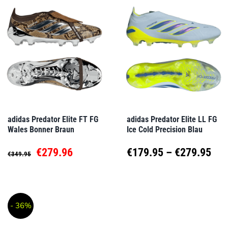
mehrere
mehrere
Varianten
Varianten
auf.
auf.
Die
Die
Optionen
Optionen
können
können
auf
auf
adidas Predator Elite FT FG
adidas Predator Elite LL FG
Wales Bonner Braun
Ice Cold Precision Blau
der
der
Produktseite
Produktseite
Ursprünglicher
Aktueller
Pre
€
279.96
€
179.95
–
€
279.95
€
349.95
gewählt
gewählt
Preis
Preis
€17
Dieses
Dieses
werden
werden
Produkt
Produkt
war:
ist:
bis
- 36%
weist
weist
€349.95
€279.96.
€27