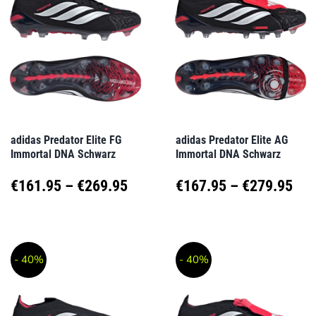
Varianten
Varianten
auf.
auf.
Die
Die
Optionen
Optionen
können
können
auf
auf
adidas Predator Elite FG
adidas Predator Elite AG
Immortal DNA Schwarz
Immortal DNA Schwarz
der
der
Produktseite
Produktseite
Preisspanne:
Pre
€
161.95
–
€
269.95
€
167.95
–
€
279.95
gewählt
gewählt
€161.95
€16
Dieses
Dieses
werden
werden
Produkt
Produkt
bis
bis
- 40%
- 40%
weist
weist
€269.95
€27
mehrere
mehrere