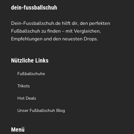
dein-fussballschuh
auf.
auf.
Die
Die
Dein-Fussballschuh.de hilft dir, den perfekten
Optionen
Optionen
Fußballschuh zu finden – mit Vergleichen,
Empfehlungen und den neuesten Drops.
können
können
auf
auf
Nützliche Links
der
der
Produktseite
Produktseite
Fußballschuhe
gewählt
gewählt
Trikots
werden
werden
Hot Deals
Unser Fußballschuh Blog
Menü