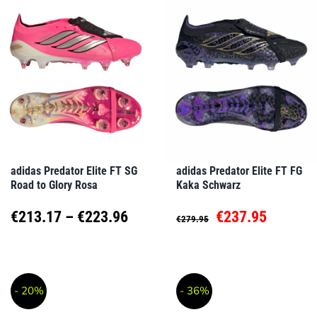
mehrere
mehrere
Varianten
Varianten
auf.
auf.
Die
Die
Optionen
Optionen
können
können
auf
auf
adidas Predator Elite FT SG
adidas Predator Elite FT FG
Road to Glory Rosa
Kaka Schwarz
der
der
Produktseite
Produktseite
Preisspanne:
Ursprünglicher
Aktuell
€
213.17
–
€
223.96
€
237.95
€
279.95
gewählt
gewählt
€213.17
Preis
Preis
Dieses
Dieses
werden
werden
Produkt
Produkt
bis
war:
ist:
- 20%
- 36%
weist
weist
€223.96
€279.95
€237.95