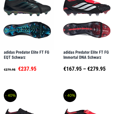
Varianten
Varianten
auf.
auf.
Die
Die
Optionen
Optionen
können
können
auf
auf
adidas Predator Elite FT FG
adidas Predator Elite FT FG
EQT Schwarz
Immortal DNA Schwarz
der
der
Produktseite
Produktseite
Ursprünglicher
Aktueller
Pre
€
237.95
€
167.95
–
€
279.95
€
279.95
gewählt
gewählt
Preis
Preis
€16
Dieses
Dieses
werden
werden
Produkt
Produkt
war:
ist:
bis
- 40%
- 40%
weist
weist
€279.95
€237.95.
€27
mehrere
mehrere