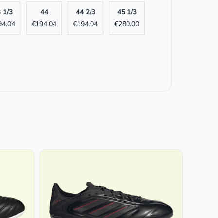
 1/3
44
44 2/3
45 1/3
94.04
€
194.04
€
194.04
€
280.00