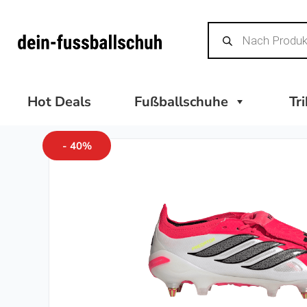
Zum
Products
Inhalt
search
springen
Hot Deals
Fußballschuhe
Tr
- 40%