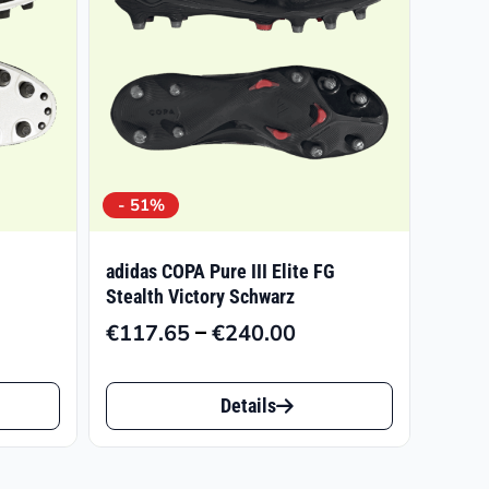
- 51%
adidas COPA Pure III Elite FG
Stealth Victory Schwarz
–
€
117.65
€
240.00
Preisspanne:
€117.65
Dieses
bis
Details
Produkt
€240.00
weist