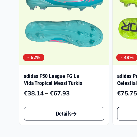
- 62%
- 49%
adidas F50 League FG La
adidas P
Vida Tropical Messi Türkis
Celestia
–
€
38.14
€
67.93
€
75.75
Preisspanne:
€38.14
Dieses
Dieses
bis
Details
Produkt
Produk
€67.93
weist
weist