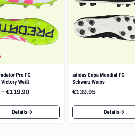
redator Pro FG
adidas Copa Mundial FG
l Victory Weiß
Schwarz Weiss
–
€
119.90
€
139.95
Preisspanne:
€75.75
Dieses
bis
Details
Details
t
Produkt
€119.90
weist