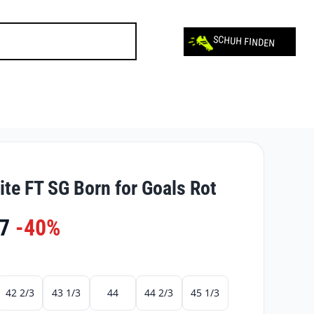
SCHUH FINDEN
ite FT SG Born for Goals Rot
7
-40%
42 2/3
43 1/3
44
44 2/3
45 1/3