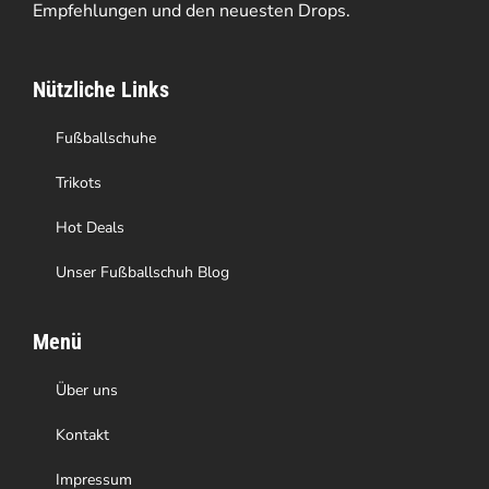
Empfehlungen und den neuesten Drops.
können
auf
Nützliche Links
der
Produktseite
Fußballschuhe
gewählt
Trikots
werden
Hot Deals
Unser Fußballschuh Blog
Menü
Über uns
Kontakt
Impressum