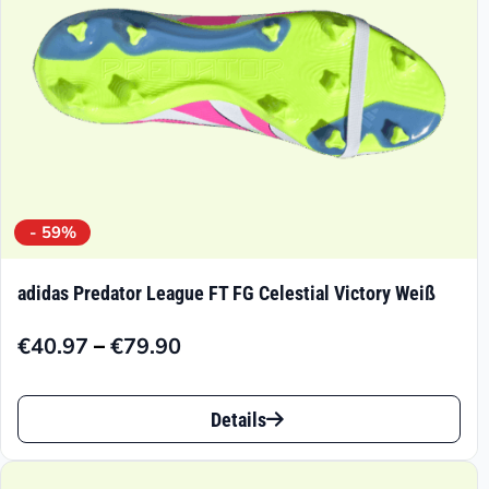
der
Produktseite
gewählt
werden
- 59%
adidas Predator League FT FG Celestial Victory Weiß
–
€
40.97
€
79.90
Preisspanne:
€40.97
Dieses
bis
Details
Produkt
€79.90
weist