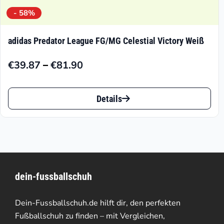
- 58%
adidas Predator League FG/MG Celestial Victory Weiß
–
€
39.87
€
81.90
Preisspanne:
€39.87
Dieses
bis
Details
Produkt
€81.90
weist
mehrere
Varianten
dein-fussballschuh
auf.
Die
Dein-Fussballschuh.de hilft dir, den perfekten
Optionen
Fußballschuh zu finden – mit Vergleichen,