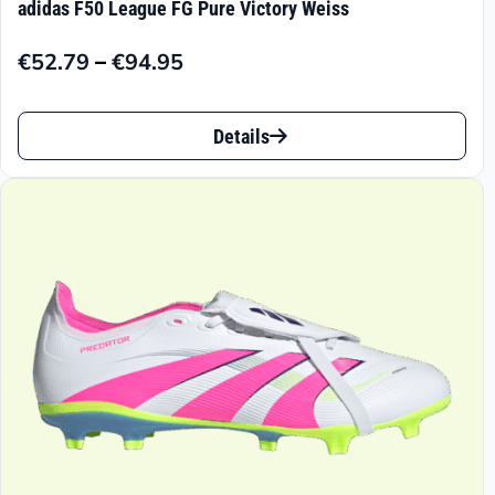
adidas F50 League FG Pure Victory Weiss
–
€
52.79
€
94.95
Preisspanne:
€52.79
Dieses
bis
Details
Produkt
€94.95
weist
mehrere
Varianten
auf.
Die
Optionen
können
auf