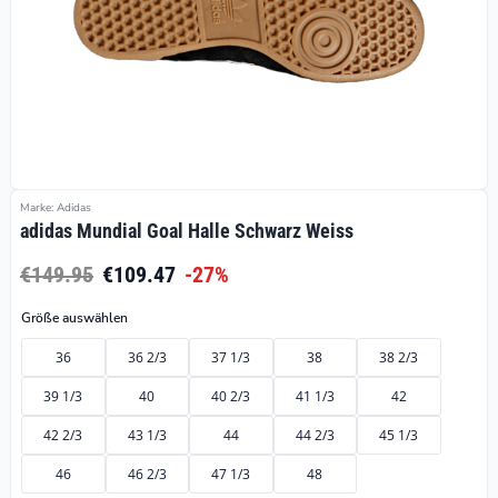
Marke: Adidas
adidas Mundial Goal Halle Schwarz Weiss
€149.95
€109.47
-27%
Größe auswählen
36
36 2/3
37 1/3
38
38 2/3
39 1/3
40
40 2/3
41 1/3
42
42 2/3
43 1/3
44
44 2/3
45 1/3
46
46 2/3
47 1/3
48