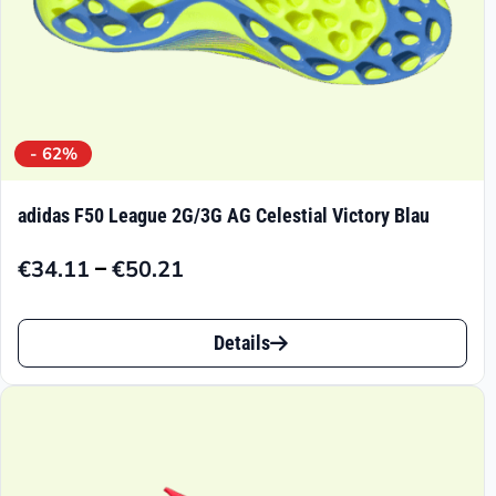
- 62%
adidas F50 League 2G/3G AG Celestial Victory Blau
–
€
34.11
€
50.21
Preisspanne:
€34.11
Dieses
bis
Details
Produkt
€50.21
weist
mehrere
Varianten