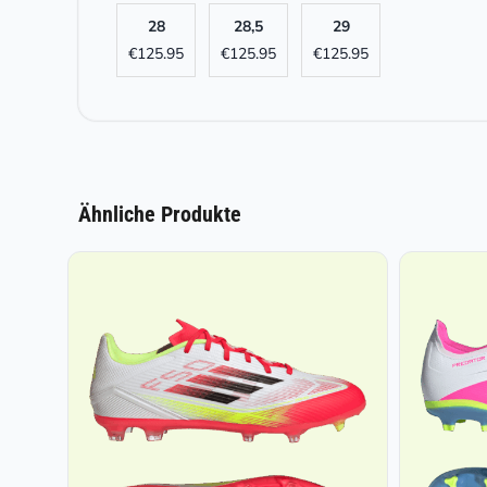
28
28,5
29
€
125.95
€
125.95
€
125.95
Ähnliche Produkte