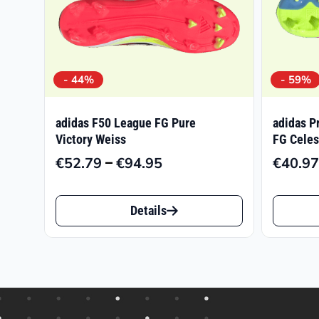
- 44%
- 59%
adidas F50 League FG Pure
adidas P
Victory Weiss
FG Celes
–
€
52.79
€
94.95
€
40.97
Preisspanne:
€52.79
Dieses
Dieses
bis
Details
Produkt
Produk
€94.95
weist
weist
mehrere
mehrer
Varianten
Varian