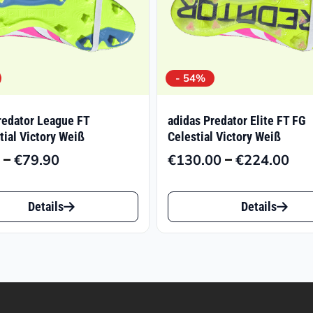
- 54%
redator League FT
adidas Predator Elite FT FG
tial Victory Weiß
Celestial Victory Weiß
–
–
€
79.90
€
130.00
€
224.00
Preisspanne:
Pre
€40.97
€13
Dieses
bis
bis
Details
Details
t
Produkt
€79.90
€22
weist
e
mehrere
ten
Varianten