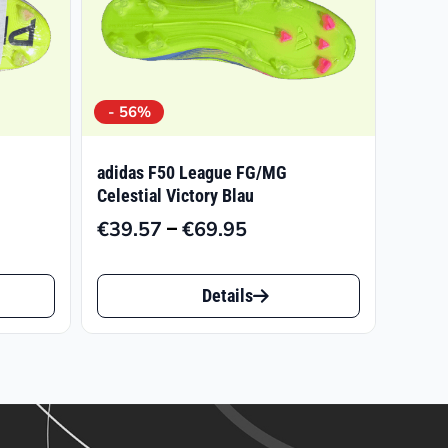
- 56%
adidas F50 League FG/MG
Celestial Victory Blau
–
€
39.57
€
69.95
isspanne:
Preisspanne:
0.00
€39.57
Dieses
bis
Details
Produkt
4.00
€69.95
weist
mehrere
Varianten