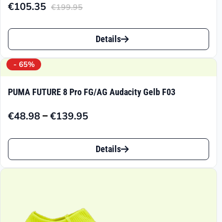
€
105.35
€
199.95
Aktueller
Ursprünglicher
Preis
Preis
Dieses
ist:
war:
Details
Produkt
€105.35.
€199.95
weist
- 65%
mehrere
PUMA FUTURE 8 Pro FG/AG Audacity Gelb F03
Varianten
–
€
48.98
€
139.95
auf.
Preisspanne:
€48.98
Die
Dieses
bis
Details
Optionen
Produkt
€139.95
können
weist
auf
mehrere
der
Varianten