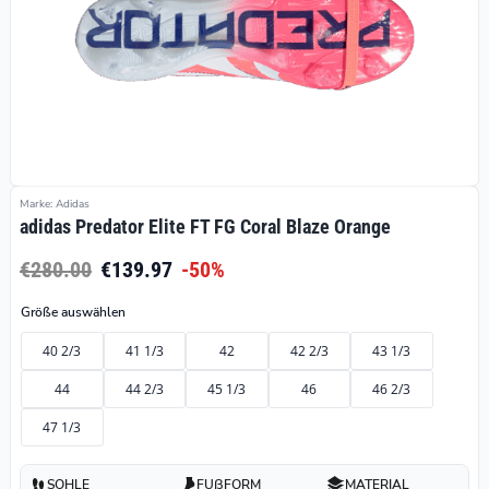
Marke: Adidas
adidas Predator Elite FT FG Coral Blaze Orange
€280.00
€139.97
-50%
Größe auswählen
40 2/3
41 1/3
42
42 2/3
43 1/3
44
44 2/3
45 1/3
46
46 2/3
47 1/3
SOHLE
FUßFORM
MATERIAL