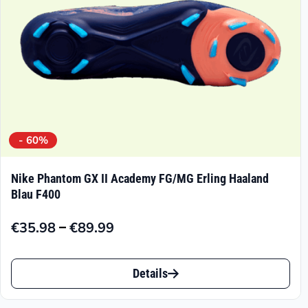
der
Produktseite
gewählt
werden
- 60%
Nike Phantom GX II Academy FG/MG Erling Haaland
Blau F400
–
€
35.98
€
89.99
Preisspanne:
€35.98
Dieses
bis
Details
Produkt
€89.99