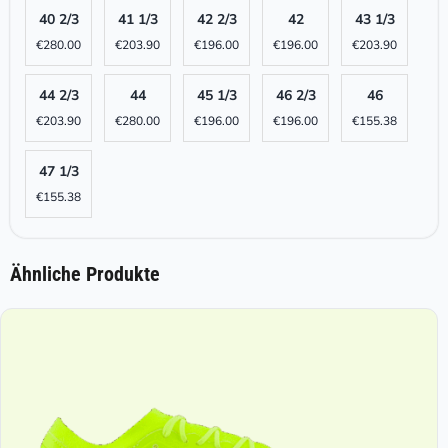
40 2/3
41 1/3
42 2/3
42
43 1/3
€
280.00
€
203.90
€
196.00
€
196.00
€
203.90
44 2/3
44
45 1/3
46 2/3
46
€
203.90
€
280.00
€
196.00
€
196.00
€
155.38
47 1/3
€
155.38
Ähnliche Produkte