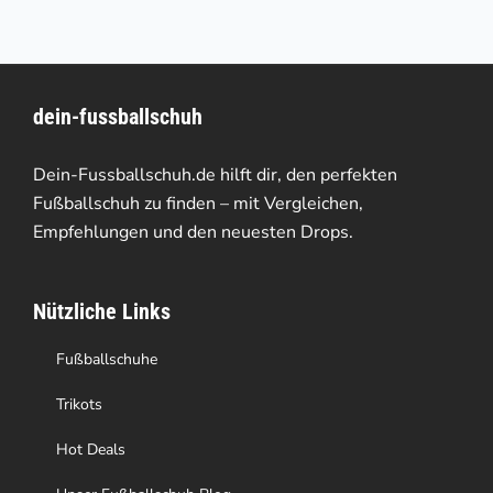
weist
mehrere
Varianten
dein-fussballschuh
auf.
Die
Dein-Fussballschuh.de hilft dir, den perfekten
Optionen
Fußballschuh zu finden – mit Vergleichen,
Empfehlungen und den neuesten Drops.
können
auf
Nützliche Links
der
Produktseite
Fußballschuhe
gewählt
Trikots
werden
Hot Deals