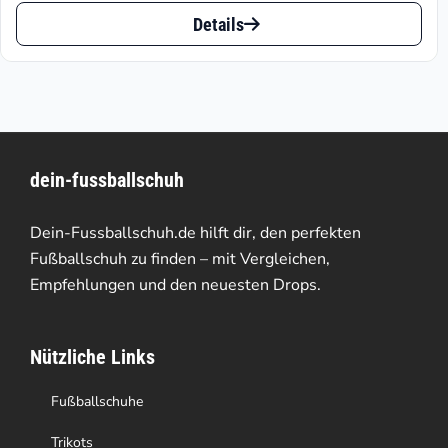
Dieses
bis
Details
Produkt
€81.90
weist
mehrere
Varianten
dein-fussballschuh
auf.
Die
Dein-Fussballschuh.de hilft dir, den perfekten
Optionen
Fußballschuh zu finden – mit Vergleichen,
Empfehlungen und den neuesten Drops.
können
auf
Nützliche Links
der
Produktseite
Fußballschuhe
gewählt
Trikots