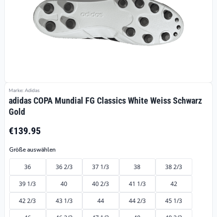
Marke: Adidas
adidas COPA Mundial FG Classics White Weiss Schwarz
Gold
€139.95
Größe auswählen
36
36 2/3
37 1/3
38
38 2/3
39 1/3
40
40 2/3
41 1/3
42
42 2/3
43 1/3
44
44 2/3
45 1/3