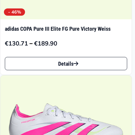
- 46%
adidas COPA Pure III Elite FG Pure Victory Weiss
–
€
130.71
€
189.90
Preisspanne:
€130.71
Dieses
bis
Details
Produkt
€189.90
weist
mehrere
Varianten
auf.
Die
Optionen