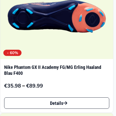
der
Produktseite
gewählt
werden
- 60%
Nike Phantom GX II Academy FG/MG Erling Haaland
Blau F400
–
€
35.98
€
89.99
Preisspanne:
€35.98
Dieses
bis
Details
Produkt
€89.99