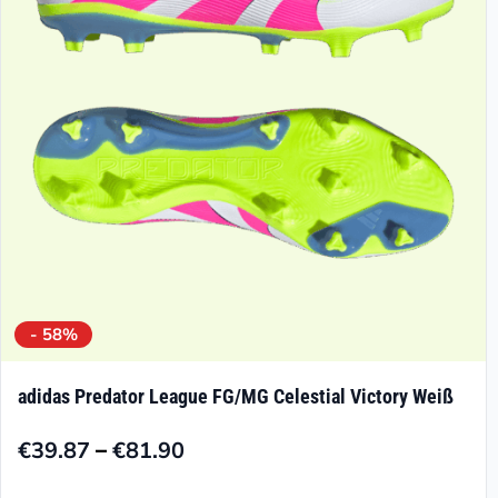
können
auf
der
Produktseite
gewählt
werden
- 58%
adidas Predator League FG/MG Celestial Victory Weiß
–
€
39.87
€
81.90
Preisspanne:
€39.87