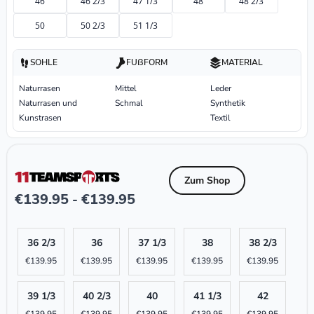
46
46 2/3
47 1/3
48
48 2/3
50
50 2/3
51 1/3
SOHLE
FUßFORM
MATERIAL
Naturrasen
Mittel
Leder
Naturrasen und
Schmal
Synthetik
Kunstrasen
Textil
Zum Shop
€
139.95
€
139.95
-
36 2/3
36
37 1/3
38
38 2/3
€
139.95
€
139.95
€
139.95
€
139.95
€
139.95
39 1/3
40 2/3
40
41 1/3
42
€
139.95
€
139.95
€
139.95
€
139.95
€
139.95