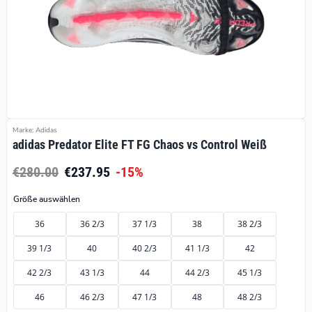
Marke: Adidas
adidas Predator Elite FT FG Chaos vs Control Weiß
€280.00
€237.95
-15%
Größe auswählen
36
36 2/3
37 1/3
38
38 2/3
39 1/3
40
40 2/3
41 1/3
42
42 2/3
43 1/3
44
44 2/3
45 1/3
46
46 2/3
47 1/3
48
48 2/3