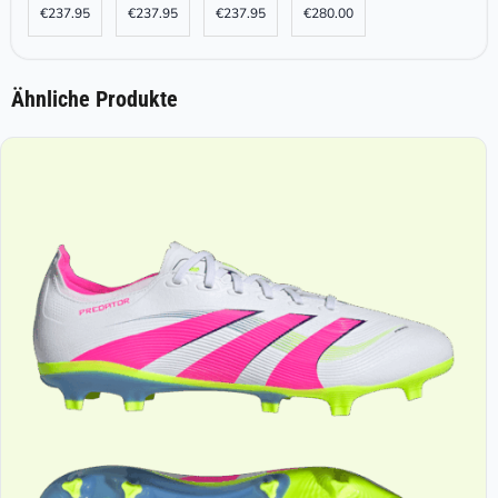
€
237.95
€
237.95
€
237.95
€
280.00
Ähnliche Produkte