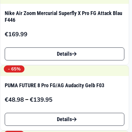
Nike Air Zoom Mercurial Superfly X Pro FG Attack Blau
F446
€
169.99
Dieses
Details
Produkt
weist
- 65%
mehrere
PUMA FUTURE 8 Pro FG/AG Audacity Gelb F03
Varianten
–
€
48.98
€
139.95
auf.
Preisspanne:
€48.98
Die
Dieses
bis
Details
Optionen
Produkt
€139.95