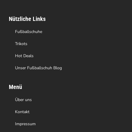
auf
Nützliche Links
der
Produktseite
Fußballschuhe
gewählt
Trikots
werden
Hot Deals
Unser Fußballschuh Blog
Menü
Über uns
Kontakt
Impressum