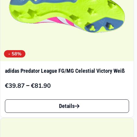
- 58%
adidas Predator League FG/MG Celestial Victory Weiß
–
€
39.87
€
81.90
Preisspanne:
€39.87
Dieses
bis
Details
Produkt
€81.90
weist
mehrere