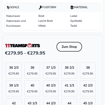
SOHLE
FUßFORM
MATERIAL
Naturrasen
Breit
Leder
Naturrasen und
Leicht Breit
Synthetik
Kunstrasen
Mittel
Textil
Zum Shop
€
279.95
€
279.95
-
36 2/3
36
37 1/3
38 2/3
38
€
279.95
€
279.95
€
279.95
€
279.95
€
279.95
39 1/3
40
40 2/3
41 1/3
42 2/3
€
279.95
€
279.95
€
279.95
€
279.95
€
279.95
42
43 1/3
44 2/3
44
45 1/3