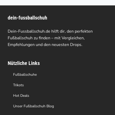
mehrere
Varianten
dein-fussballschuh
auf.
Die
Dein-Fussballschuh.de hilft dir, den perfekten
Optionen
Fußballschuh zu finden – mit Vergleichen,
Empfehlungen und den neuesten Drops.
können
auf
Nützliche Links
der
Produktseite
Fußballschuhe
gewählt
Trikots
werden
Hot Deals
Unser Fußballschuh Blog