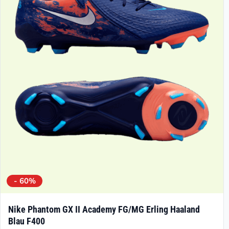
Die
Optionen
können
auf
der
Produktseite
gewählt
werden
- 60%
Nike Phantom GX II Academy FG/MG Erling Haaland
Blau F400