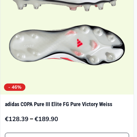
- 46%
adidas COPA Pure III Elite FG Pure Victory Weiss
–
€
128.39
€
189.90
Preisspanne:
€128.39
Dieses