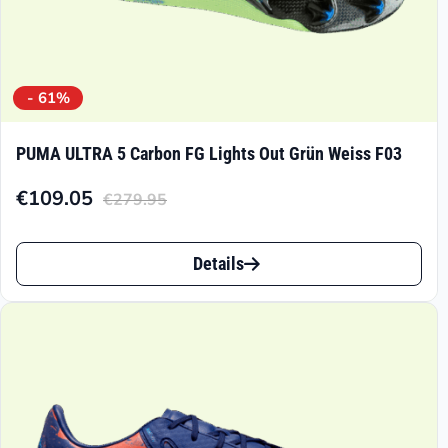
werden
- 61%
PUMA ULTRA 5 Carbon FG Lights Out Grün Weiss F03
€
109.05
€
279.95
Aktueller
Ursprünglicher
Preis
Preis
Dieses
ist:
war:
Details
Produkt
€109.05.
€279.95
weist
mehrere
Varianten
auf.