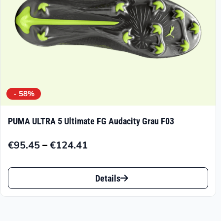
Produktseite
gewählt
werden
- 58%
PUMA ULTRA 5 Ultimate FG Audacity Grau F03
–
€
95.45
€
124.41
Preisspanne:
€95.45
Dieses
bis
Details
Produkt
€124.41
weist