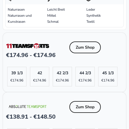
Naturrasen
Leicht Breit
Leder
Naturrasen und
Mittel
Synthetik
Kunstrasen
Schmal
Textil
Zum Shop
€
174.96
€
174.96
-
39 1/3
42
42 2/3
44 2/3
45 1/3
€
174.96
€
174.96
€
174.96
€
174.96
€
174.96
Zum Shop
€
138.91
€
148.50
-