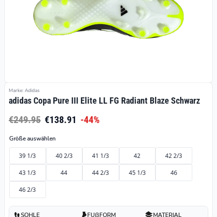
Marke: Adidas
adidas Copa Pure III Elite LL FG Radiant Blaze Schwarz
€249.95
€138.91
-44%
Größe auswählen
39 1/3
40 2/3
41 1/3
42
42 2/3
43 1/3
44
44 2/3
45 1/3
46
46 2/3
SOHLE
FUßFORM
MATERIAL