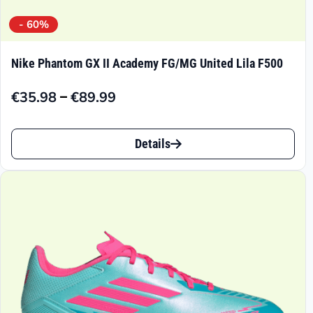
- 60%
Nike Phantom GX II Academy FG/MG United Lila F500
–
€
35.98
€
89.99
Preisspanne:
€35.98
Dieses
bis
Details
Produkt
€89.99
weist
mehrere
Varianten
auf.
Die
Optionen