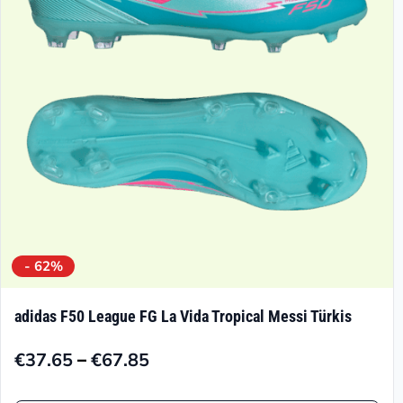
können
auf
der
Produktseite
gewählt
werden
- 62%
adidas F50 League FG La Vida Tropical Messi Türkis
–
€
37.65
€
67.85
Preisspanne:
€37.65
Dieses