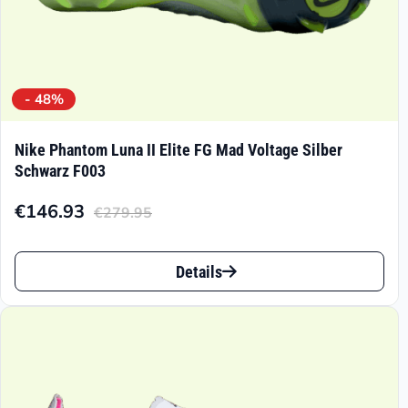
werden
- 48%
Nike Phantom Luna II Elite FG Mad Voltage Silber
Schwarz F003
€
146.93
€
279.95
Aktueller
Ursprünglicher
Preis
Preis
Dieses
ist:
war:
Details
Produkt
€146.93.
€279.95
weist
mehrere
Varianten