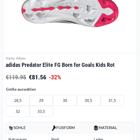
Marke: Adidas
adidas Predator Elite FG Born for Goals Kids Rot
€119.95
€81.56
-32%
Größe auswählen
28,5
29
30
30,5
31,5
32
33,5
SOHLE
FUßFORM
MATERIAL
Naturrasen
Breit
Leder