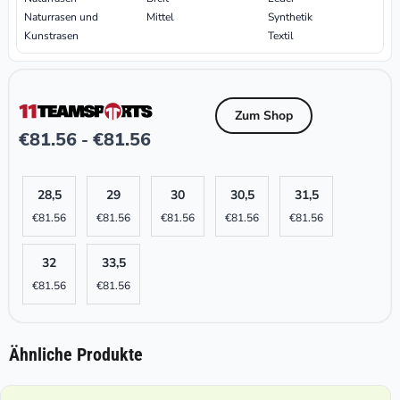
Naturrasen und
Mittel
Synthetik
Kunstrasen
Textil
Zum Shop
€
81.56
€
81.56
-
28,5
29
30
30,5
31,5
€
81.56
€
81.56
€
81.56
€
81.56
€
81.56
32
33,5
€
81.56
€
81.56
Ähnliche Produkte