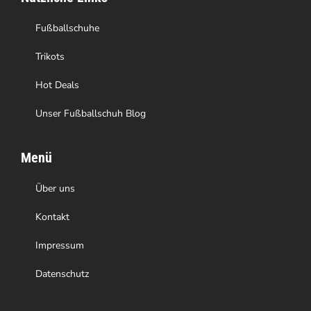
der
Produktseite
Fußballschuhe
gewählt
Trikots
werden
Hot Deals
Unser Fußballschuh Blog
Menü
Über uns
Kontakt
Impressum
Datenschutz