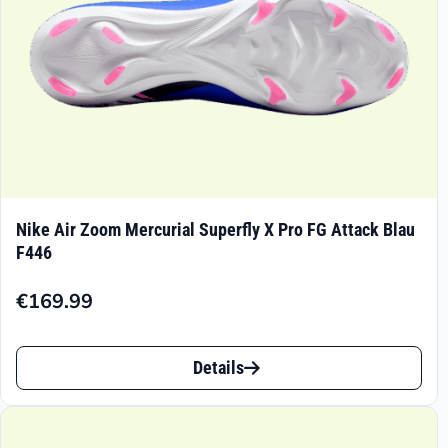
Produktseite
gewählt
werden
Nike Air Zoom Mercurial Superfly X Pro FG Attack Blau
F446
€
169.99
Dieses
Details
Produkt
weist