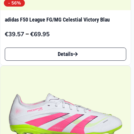
- 56%
adidas F50 League FG/MG Celestial Victory Blau
–
€
39.57
€
69.95
Preisspanne:
€39.57
Dieses
bis
Details
Produkt
€69.95
weist
mehrere
Varianten
auf.
Die
Optionen