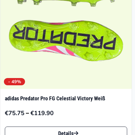
können
auf
der
Produktseite
gewählt
werden
- 49%
adidas Predator Pro FG Celestial Victory Weiß
–
€
75.75
€
119.90
Preisspanne:
€75.75
Dieses
bis
Details