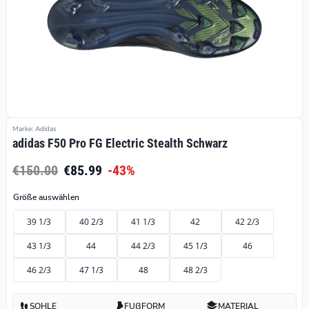
Marke: Adidas
adidas F50 Pro FG Electric Stealth Schwarz
€150.00
€85.99
-43%
Größe auswählen
39 1/3
40 2/3
41 1/3
42
42 2/3
43 1/3
44
44 2/3
45 1/3
46
46 2/3
47 1/3
48
48 2/3
SOHLE
FUßFORM
MATERIAL