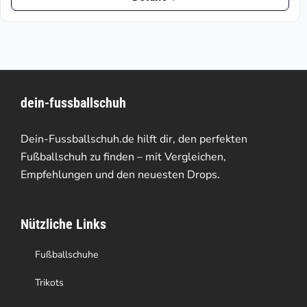
Produkt
€119.90
weist
mehrere
Varianten
dein-fussballschuh
auf.
Die
Dein-Fussballschuh.de hilft dir, den perfekten
Optionen
Fußballschuh zu finden – mit Vergleichen,
Empfehlungen und den neuesten Drops.
können
auf
Nützliche Links
der
Produktseite
Fußballschuhe
gewählt
Trikots
werden