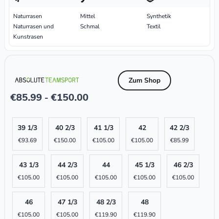
Naturrasen
Mittel
Synthetik
Naturrasen und
Schmal
Textil
Kunstrasen
Zum Shop
€
85.99
€
150.00
-
39 1/3
40 2/3
41 1/3
42
42 2/3
€
93.69
€
150.00
€
105.00
€
105.00
€
85.99
43 1/3
44 2/3
44
45 1/3
46 2/3
€
105.00
€
105.00
€
105.00
€
105.00
€
105.00
46
47 1/3
48 2/3
48
€
105.00
€
105.00
€
119.90
€
119.90