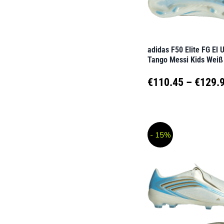
können
auf
der
adidas F50 Elite FG El 
Produktseite
Tango Messi Kids Weiß
gewählt
€
110.45
–
€
129.
werden
Dieses
Produkt
- 15%
weist
mehrere
Varianten
auf.
Die