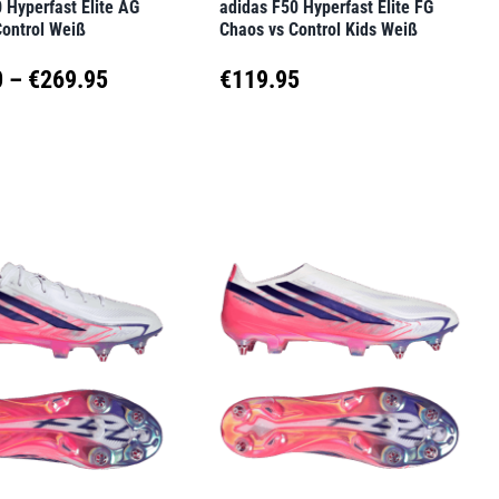
 Hyperfast Elite AG
adidas F50 Hyperfast Elite FG
seite
Produktseite
Control Weiß
Chaos vs Control Kids Weiß
t
gewählt
Preisspanne:
0
–
€
269.95
€
119.95
werden
€229.50
Dieses
t
Produkt
bis
weist
€269.95
e
mehrere
en
Varianten
auf.
Die
en
Optionen
können
auf