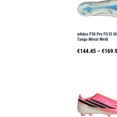
Optionen
können
auf
der
adidas F50 Pro FG El U
Produktseite
Tango Messi Weiß
gewählt
€
144.45
–
€
169.
werden
Dieses
Produkt
weist
mehrere
Varianten
auf.