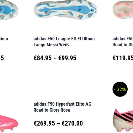
Optionen
Option
können
können
auf
auf
der
der
ltimo
adidas F50 League FG El Ultimo
adidas F50
Produktseite
Produkt
Tango Messi Weiß
Road to Gl
gewählt
gewähl
Preisspanne:
Preisspanne:
95
€
84.95
–
€
99.95
€
119.9
werden
werden
€144.45
€84.95
Dieses
Dieses
Produkt
Produk
bis
bis
- 32%
weist
weist
€169.95
€99.95
mehrere
mehrer
adidas F50 Hyperfast Elite AG
Road to Glory Rosa
Varianten
Variant
Preisspanne:
auf.
€
269.95
–
€
270.00
auf.