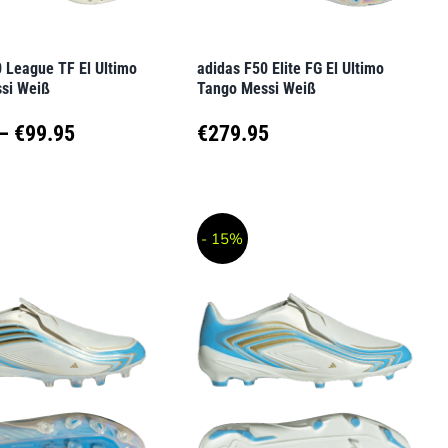
auf
der
 League TF El Ultimo
adidas F50 Elite FG El Ultimo
seite
Produktseite
si Weiß
Tango Messi Weiß
t
gewählt
Preisspanne:
–
€
99.95
€
279.95
werden
€84.95
Dieses
t
Produkt
bis
- 15%
weist
€99.95
e
mehrere
en
Varianten
auf.
Die
en
Optionen