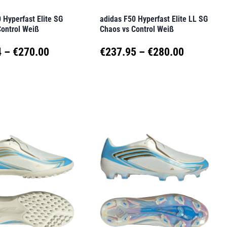
der
 Hyperfast Elite SG
adidas F50 Hyperfast Elite LL SG
seite
Produktseite
Control Weiß
Chaos vs Control Weiß
t
gewählt
Preisspanne:
Preisspa
4
–
€
270.00
€
237.95
–
€
280.00
werden
€246.14
€237.95
Dieses
t
Produkt
bis
bis
weist
€270.00
€280.00
e
mehrere
en
Varianten
auf.
Die
en
Optionen
können