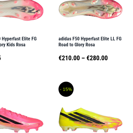
en
Optionen
können
auf
der
 Hyperfast Elite FG
adidas F50 Hyperfast Elite LL FG
seite
Produktseite
ory Kids Rosa
Road to Glory Rosa
t
gewählt
Preisspa
5
€
210.00
–
€
280.00
werden
€210.00
Dieses
t
Produkt
bis
- 15%
weist
€280.00
e
mehrere
en
Varianten
auf.