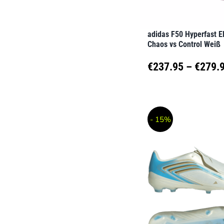
auf
der
adidas F50 Hyperfast E
Produktseite
Chaos vs Control Weiß
gewählt
€
237.95
–
€
279.
werden
Dieses
Produkt
- 15%
weist
mehrere
Varianten
auf.
Die
Optionen