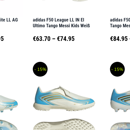
auf
auf
der
der
lite LL AG
adidas F50 League LL IN El
adidas F50
Produktseite
Produkt
Ultimo Tango Messi Kids Weiß
Tango Mes
gewählt
gewähl
Preisspanne:
Preisspanne:
95
€
63.70
–
€
74.95
€
84.95
werden
werden
€237.95
€63.70
Dieses
Dieses
Produkt
Produk
bis
bis
- 15%
- 15%
weist
weist
€279.95
€74.95
mehrere
mehrer
Varianten
Variant
auf.
auf.
Die
Die
Optionen
Option