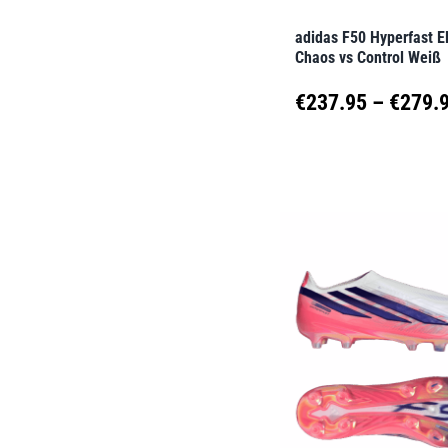
der
adidas F50 Hyperfast El
Produktseite
Chaos vs Control Weiß
gewählt
€
237.95
–
€
279.
werden
Dieses
Produkt
weist
mehrere
Varianten
auf.
Die
Optionen
können