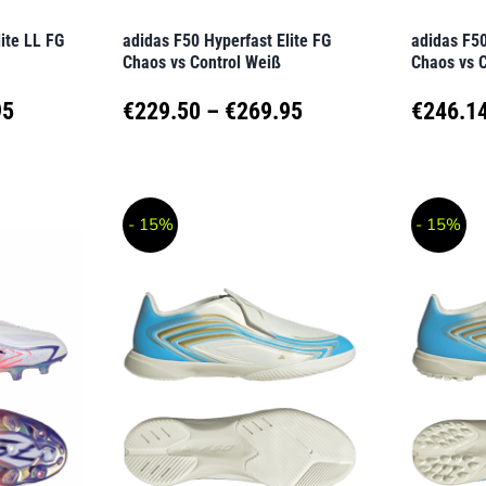
der
der
ite LL FG
adidas F50 Hyperfast Elite FG
adidas F50
Produktseite
Produkt
Chaos vs Control Weiß
Chaos vs 
gewählt
gewähl
Preisspanne:
Preisspanne:
95
€
229.50
–
€
269.95
€
246.1
werden
werden
€237.95
€229.50
Dieses
Dieses
Produkt
Produk
bis
bis
- 15%
- 15%
weist
weist
€279.95
€269.95
mehrere
mehrer
Varianten
Variant
auf.
auf.
Die
Die
Optionen
Option
können
können