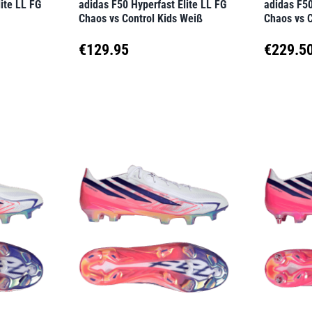
ite LL FG
adidas F50 Hyperfast Elite LL FG
adidas F50
Produktseite
Produkt
Chaos vs Control Kids Weiß
Chaos vs 
gewählt
gewähl
€
129.95
€
229.5
werden
werden
Dieses
Dieses
Produkt
Produk
weist
weist
mehrere
mehrer
Varianten
Variant
auf.
auf.
Die
Die
Optionen
Option
können
können
auf
auf