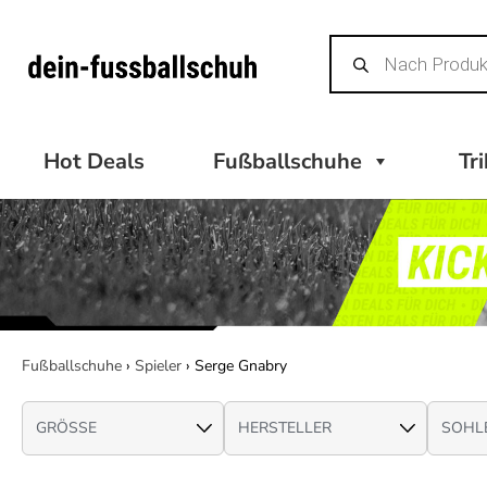
Zum
Products
Inhalt
search
springen
Hot Deals
Fußballschuhe
Tr
Fußballschuhe
›
Spieler
›
Serge Gnabry