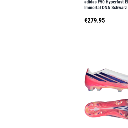
adidas F50 Hyperfast El
Produktseite
Immortal DNA Schwarz
gewählt
€
279.95
werden
Dieses
Produkt
weist
mehrere
Varianten
auf.
Die
Optionen
können
auf