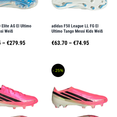
können
auf
der
 Elite AG El Ultimo
adidas F50 League LL FG El
seite
Produktseite
si Weiß
Ultimo Tango Messi Kids Weiß
t
gewählt
Preisspanne:
Preisspanne
5
–
€
279.95
€
63.70
–
€
74.95
werden
€237.95
€63.70
Dieses
t
Produkt
bis
bis
- 25%
weist
€279.95
€74.95
e
mehrere
en
Varianten
auf.
Die