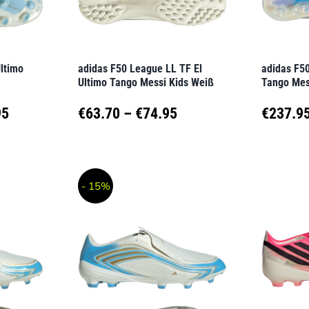
können
können
auf
auf
der
der
Ultimo
adidas F50 League LL TF El
adidas F50
Produktseite
Produkt
Ultimo Tango Messi Kids Weiß
Tango Mes
gewählt
gewähl
Preisspanne:
Preisspanne:
95
€
63.70
–
€
74.95
€
237.9
werden
werden
€110.45
€63.70
Dieses
Dieses
Produkt
Produk
bis
bis
- 15%
weist
weist
€129.95
€74.95
mehrere
mehrer
Varianten
Variant
auf.
auf.
Die
Die