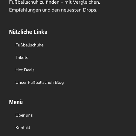
Optionen
Fußballschuh zu finden – mit Vergleichen,
Empfehlungen und den neuesten Drops.
können
auf
Nützliche Links
der
Produktseite
Fußballschuhe
gewählt
Trikots
werden
Hot Deals
Unser Fußballschuh Blog
Menü
Über uns
Kontakt