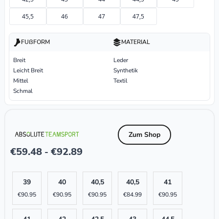
45,5
46
47
47,5
FUßFORM
MATERIAL
Breit
Leder
Leicht Breit
Synthetik
Mittel
Textil
Schmal
Zum Shop
€
59.48
€
92.89
-
39
40
40,5
40,5
41
€
90.95
€
90.95
€
90.95
€
84.99
€
90.95