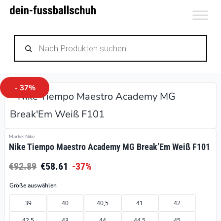
Zum
Inhalt
Products
springen
search
- 37%
Marke: Nike
Nike Tiempo Maestro Academy MG Break’Em Weiß F101
€92.89
€58.61
-37%
Größe auswählen
39
40
40,5
41
42
42,5
43
44
44,5
45