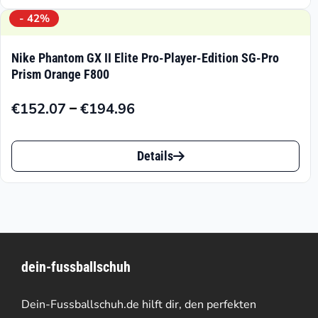
weist
- 42%
mehrere
Nike Phantom GX II Elite Pro-Player-Edition SG-Pro
Varianten
Prism Orange F800
auf.
–
€
152.07
€
194.96
Preisspanne:
Die
€152.07
Dieses
Optionen
bis
Details
Produkt
können
€194.96
weist
auf
mehrere
der
Varianten
Produktseite
dein-fussballschuh
auf.
gewählt
Die
werden
Dein-Fussballschuh.de hilft dir, den perfekten