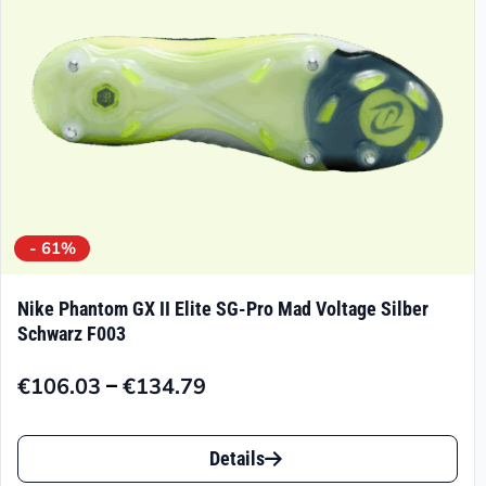
der
Produktseite
gewählt
werden
- 61%
Nike Phantom GX II Elite SG-Pro Mad Voltage Silber
Schwarz F003
–
€
106.03
€
134.79
Preisspanne:
€106.03
Dieses
bis
Details
Produkt
€134.79