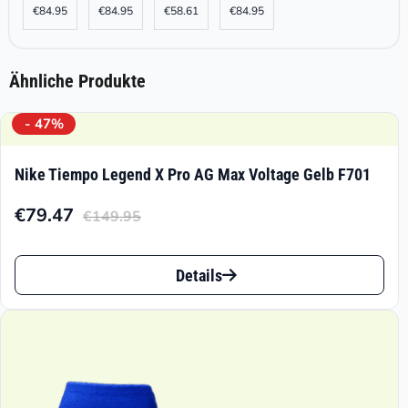
€
84.95
€
84.95
€
58.61
€
84.95
Ähnliche Produkte
- 47%
Nike Tiempo Legend X Pro AG Max Voltage Gelb F701
€
79.47
€
149.95
Aktueller
Ursprünglicher
Preis
Preis
Dieses
ist:
war:
Details
Produkt
€79.47.
€149.95
weist
mehrere
Varianten