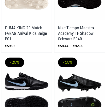
PUMA KING 20 Match
Nike Tiempo Maestro
FG/AG Arrival Kids Beige
Academy TF Shadow
F01
Schwarz F040
Preisspann
–
€
59.95
€
58.44
€
92.89
€58.44
bis
€92.89
- 25%
- 15%