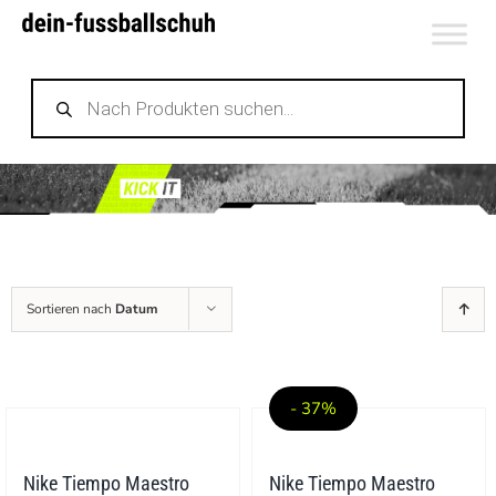
Zum
Inhalt
Products
springen
search
Sortieren nach
Datum
- 37%
Nike Tiempo Maestro
Nike Tiempo Maestro