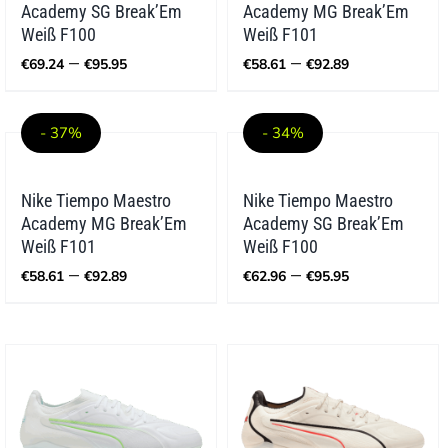
Academy SG Break’Em
Academy MG Break’Em
Weiß F100
Weiß F101
Preisspanne:
Preisspann
–
–
€
69.24
€
95.95
€
58.61
€
92.89
€69.24
€58.61
bis
bis
€95.95
€92.89
- 37%
- 34%
Nike Tiempo Maestro
Nike Tiempo Maestro
Academy MG Break’Em
Academy SG Break’Em
Weiß F101
Weiß F100
Preisspanne:
Preisspann
–
–
€
58.61
€
92.89
€
62.96
€
95.95
€58.61
€62.96
bis
bis
€92.89
€95.95