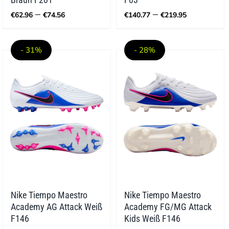
Preisspanne:
Preisspa
–
–
€
62.96
€
74.56
€
140.77
€
219.95
€62.96
€140.77
bis
bis
€74.56
€219.95
- 31%
- 28%
Nike Tiempo Maestro
Nike Tiempo Maestro
Academy AG Attack Weiß
Academy FG/MG Attack
F146
Kids Weiß F146