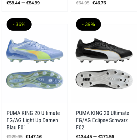
Preisspanne:
Ursprünglicher
Aktueller
–
€
58.44
€
84.99
€
64.95
€
46.76
€58.44
Preis
Preis
bis
war:
ist:
€84.99
€64.95
€46.76.
- 36%
- 39%
PUMA KING 20 Ultimate
PUMA KING 20 Ultimate
FG/AG Light Up Damen
FG/AG Eclipse Schwarz
Blau F01
F02
Ursprünglicher
Aktueller
Preisspa
–
€
229.95
€
147.16
€
134.45
€
171.56