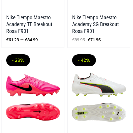
Nike Tiempo Maestro
Nike Tiempo Maestro
Academy TF Breakout
Academy SG Breakout
Rosa F901
Rosa F901
Preisspanne:
Ursprünglicher
Aktueller
–
€
61.23
€
84.99
€
89.95
€
71.96
€61.23
Preis
Preis
bis
war:
ist:
€84.99
€89.95
€71.96.
- 28%
- 42%