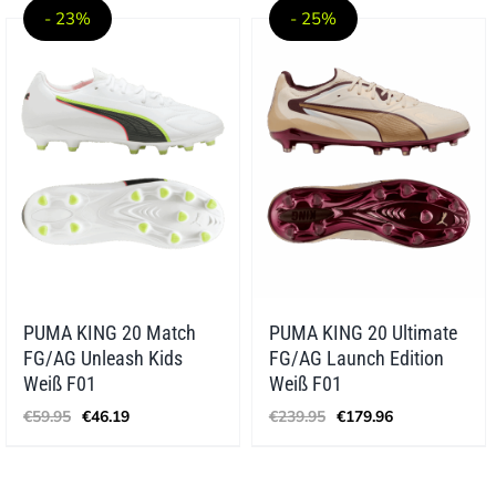
€66.84
- 23%
- 25%
PUMA KING 20 Match
PUMA KING 20 Ultimate
FG/AG Unleash Kids
FG/AG Launch Edition
Weiß F01
Weiß F01
Ursprünglicher
Aktueller
Ursprünglicher
Aktueller
€
59.95
€
46.19
€
239.95
€
179.96
Preis
Preis
Preis
Preis
war:
ist:
war:
ist:
€59.95
€46.19.
€239.95
€179.96.