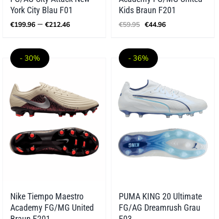
York City Blau F01
Kids Braun F201
Preisspanne:
Ursprünglicher
Aktueller
–
€
199.96
€
212.46
€
59.95
€
44.96
€199.96
Preis
Preis
bis
war:
ist:
€212.46
€59.95
€44.96.
- 30%
- 36%
Nike Tiempo Maestro
PUMA KING 20 Ultimate
Academy FG/MG United
FG/AG Dreamrush Grau
Braun F201
F03