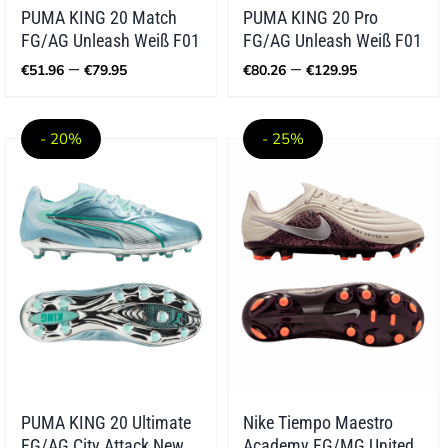
PUMA KING 20 Match
PUMA KING 20 Pro
FG/AG Unleash Weiß F01
FG/AG Unleash Weiß F01
Preisspanne:
Preisspan
–
–
€
51.96
€
79.95
€
80.26
€
129.95
€51.96
€80.26
bis
bis
€79.95
€129.95
- 20%
- 25%
PUMA KING 20 Ultimate
Nike Tiempo Maestro
FG/AG City Attack New
Academy FG/MG United