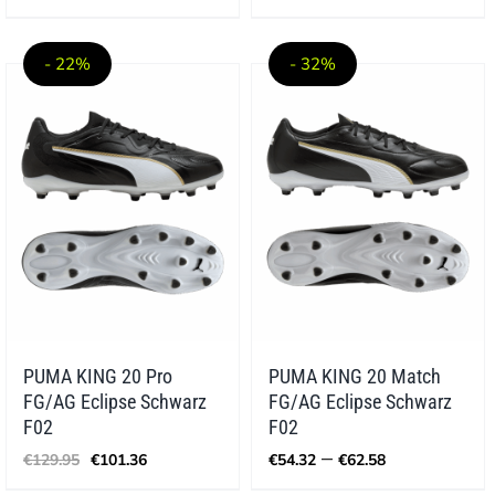
Preis
Preis
€134.45
war:
ist:
bis
€229.95
€147.16.
€171.56
- 22%
- 32%
PUMA KING 20 Pro
PUMA KING 20 Match
FG/AG Eclipse Schwarz
FG/AG Eclipse Schwarz
F02
F02
Ursprünglicher
Aktueller
Preisspann
–
€
129.95
€
101.36
€
54.32
€
62.58
Preis
Preis
€54.32