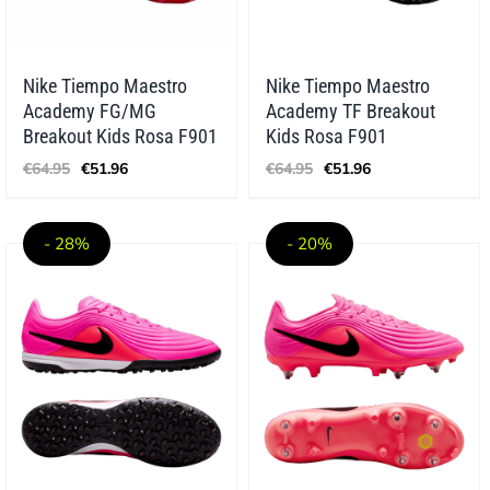
Nike Tiempo Maestro
Nike Tiempo Maestro
Academy FG/MG
Academy TF Breakout
Breakout Kids Rosa F901
Kids Rosa F901
Ursprünglicher
Aktueller
Ursprünglicher
Aktueller
€
64.95
€
51.96
€
64.95
€
51.96
Preis
Preis
Preis
Preis
war:
ist:
war:
ist:
€64.95
€51.96.
€64.95
€51.96.
- 28%
- 20%