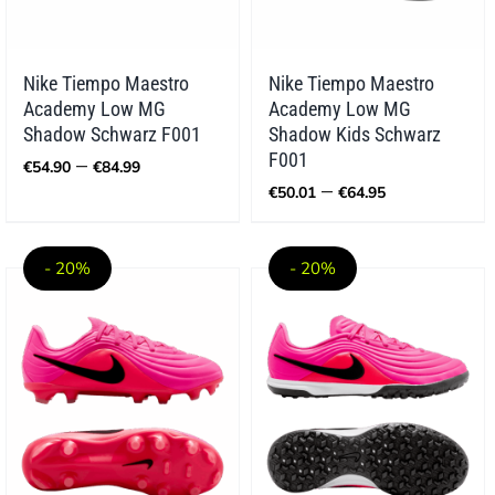
Nike Tiempo Maestro
Nike Tiempo Maestro
Academy Low MG
Academy Low MG
Shadow Schwarz F001
Shadow Kids Schwarz
Preisspanne:
F001
–
€
54.90
€
84.99
€54.90
Preisspann
–
€
50.01
€
64.95
bis
€50.01
€84.99
bis
€64.95
- 20%
- 20%