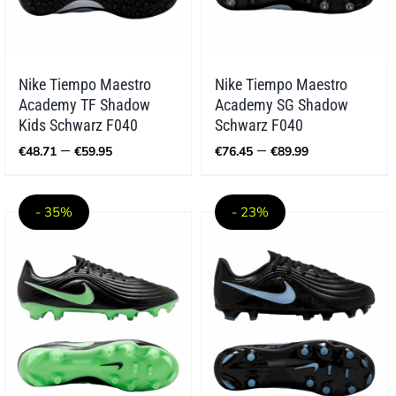
Nike Tiempo Maestro
Nike Tiempo Maestro
Academy TF Shadow
Academy SG Shadow
Kids Schwarz F040
Schwarz F040
Preisspanne:
Preisspann
–
–
€
48.71
€
59.95
€
76.45
€
89.99
€48.71
€76.45
bis
bis
€59.95
€89.99
- 35%
- 23%