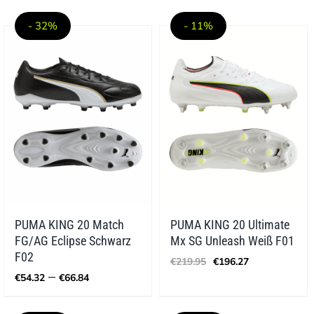
war:
ist:
bis
€129.95
€101.36.
€62.58
- 32%
- 11%
PUMA KING 20 Match
PUMA KING 20 Ultimate
FG/AG Eclipse Schwarz
Mx SG Unleash Weiß F01
Ursprünglicher
Aktueller
F02
€
219.95
€
196.27
Preis
Preis
Preisspanne:
–
€
54.32
€
66.84
war:
ist:
€54.32
€219.95
€196.27.
bis