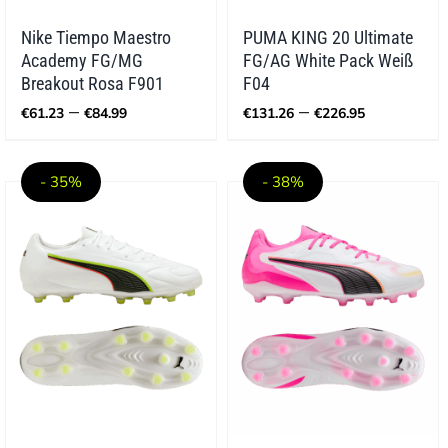
Nike Tiempo Maestro
PUMA KING 20 Ultimate
Academy FG/MG
FG/AG White Pack Weiß
Breakout Rosa F901
F04
Preisspanne:
Preisspa
–
–
€
61.23
€
84.99
€
131.26
€
226.95
€61.23
€131.26
bis
bis
€84.99
€226.95
- 35%
- 38%