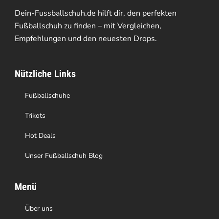
Die
Dein-Fussballschuh.de hilft dir, den perfekten
Optionen
Fußballschuh zu finden – mit Vergleichen,
Empfehlungen und den neuesten Drops.
können
auf
Nützliche Links
der
Produktseite
Fußballschuhe
gewählt
Trikots
werden
Hot Deals
Unser Fußballschuh Blog
Menü
Über uns