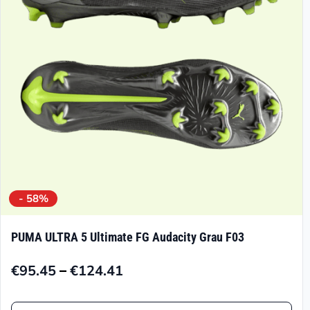
können
auf
der
Produktseite
gewählt
werden
- 58%
PUMA ULTRA 5 Ultimate FG Audacity Grau F03
–
€
95.45
€
124.41
Preisspanne:
€95.45
Dieses