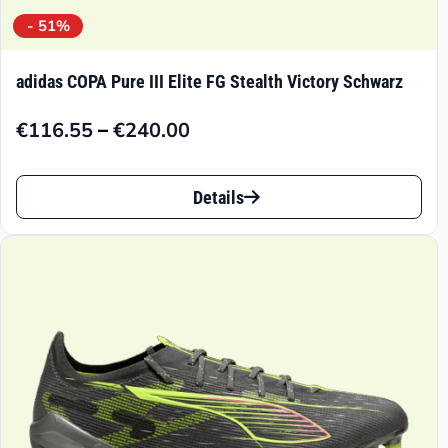
- 51%
adidas COPA Pure III Elite FG Stealth Victory Schwarz
–
€
116.55
€
240.00
Preisspanne:
€116.55
Dieses
bis
Details
Produkt
€240.00
weist
mehrere
Varianten
auf.
Die
Optionen