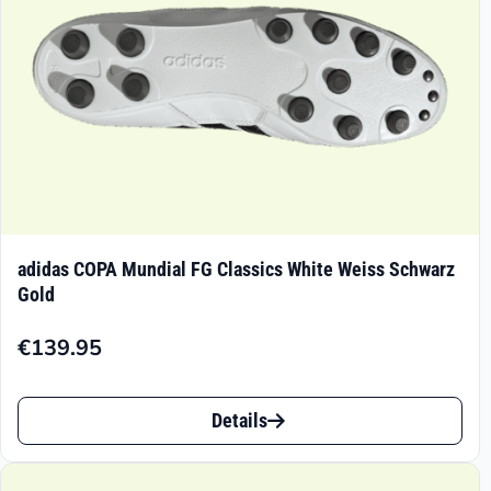
adidas COPA Mundial FG Classics White Weiss Schwarz
Gold
€
139.95
Dieses
Details
Produkt
weist