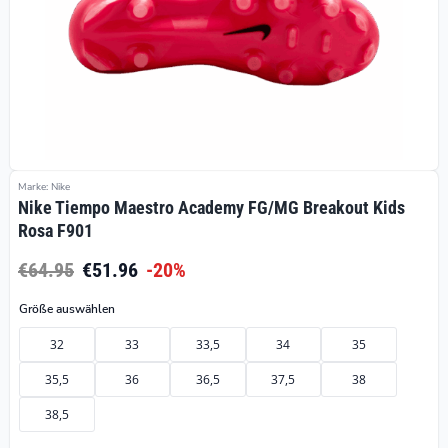
Marke: Nike
Nike Tiempo Maestro Academy FG/MG Breakout Kids
Rosa F901
€64.95
€51.96
-20%
Größe auswählen
32
33
33,5
34
35
35,5
36
36,5
37,5
38
38,5