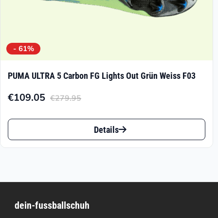
werden
- 61%
PUMA ULTRA 5 Carbon FG Lights Out Grün Weiss F03
€
109.05
€
279.95
Aktueller
Ursprünglicher
Preis
Preis
Dieses
ist:
war:
Details
Produkt
€109.05.
€279.95
weist
mehrere
Varianten
dein-fussballschuh
auf.