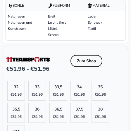
SOHLE
FUßFORM
MATERIAL
Naturrasen
Breit
Leder
Naturrasen und
Leicht Breit
Synthetik
Kunstrasen
Mittel
Textil
Schmal
Zum Shop
€
51.96
€
51.96
-
32
33
33,5
34
35
€
51.96
€
51.96
€
51.96
€
51.96
€
51.96
35,5
36
36,5
37,5
38
€
51.96
€
51.96
€
51.96
€
51.96
€
51.96