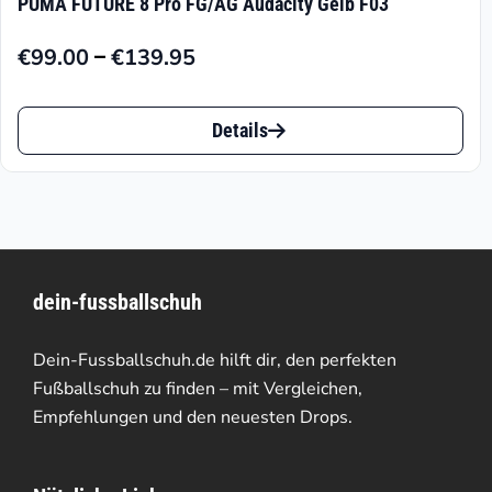
PUMA FUTURE 8 Pro FG/AG Audacity Gelb F03
Varianten
–
€
99.00
€
139.95
auf.
Preisspanne:
€99.00
Die
Dieses
bis
Details
Optionen
Produkt
€139.95
können
weist
auf
mehrere
der
Varianten
Produktseite
dein-fussballschuh
auf.
gewählt
Die
Dein-Fussballschuh.de hilft dir, den perfekten
werden
Optionen
Fußballschuh zu finden – mit Vergleichen,
Empfehlungen und den neuesten Drops.
können
auf