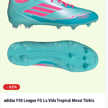
Die
Optionen
können
auf
der
Produktseite
gewählt
werden
- 62%
adidas F50 League FG La Vida Tropical Messi Türkis