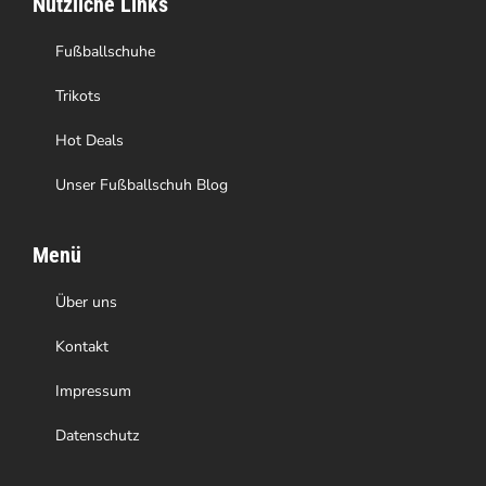
Nützliche Links
der
Produktseite
Fußballschuhe
gewählt
Trikots
werden
Hot Deals
Unser Fußballschuh Blog
Menü
Über uns
Kontakt
Impressum
Datenschutz