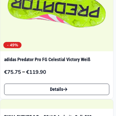
Produktseite
gewählt
werden
- 49%
adidas Predator Pro FG Celestial Victory Weiß
–
€
75.75
€
119.90
Preisspanne:
€75.75
Dieses
bis
Details
Produkt
€119.90
weist
mehrere