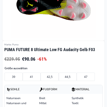
Marke: Puma
PUMA FUTURE 8 Ultimate Low FG Audacity Gelb F03
€229.95
€90.06
-61%
Größe auswählen
39
41
42,5
44,5
47
SOHLE
FUßFORM
MATERIAL
Naturrasen
Breit
Synthetik
Naturrasen und
Mittel
Textil