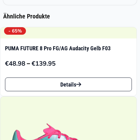
Ähnliche Produkte
- 65%
PUMA FUTURE 8 Pro FG/AG Audacity Gelb F03
–
€
48.98
€
139.95
Preisspanne:
€48.98
Dieses
bis
Details
Produkt
€139.95
weist
mehrere
Varianten
auf.