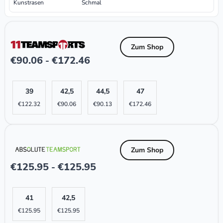
Kunstrasen
Schmal
Zum Shop
€
90.06
€
172.46
-
39
42,5
44,5
47
€
122.32
€
90.06
€
90.13
€
172.46
Zum Shop
€
125.95
€
125.95
-
41
42,5
€
125.95
€
125.95