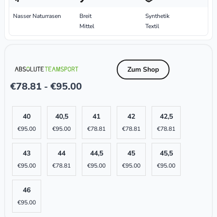
Nasser Naturrasen
Breit
Synthetik
Mittel
Textil
Zum Shop
€
78.81
€
95.00
-
40
40,5
41
42
42,5
€
95.00
€
95.00
€
78.81
€
78.81
€
78.81
43
44
44,5
45
45,5
€
95.00
€
78.81
€
95.00
€
95.00
€
95.00
46
€
95.00