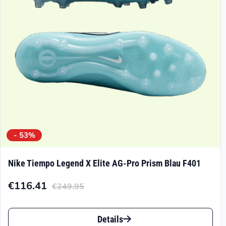
auf
der
Produktseite
gewählt
werden
- 53%
Nike Tiempo Legend X Elite AG-Pro Prism Blau F401
€
116.41
€
249.95
Aktueller
Ursprünglicher
Preis
Preis
Dieses
ist:
war:
Details