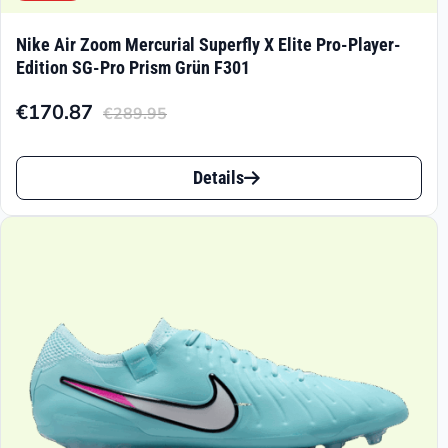
Nike Air Zoom Mercurial Superfly X Elite Pro-Player-
Edition SG-Pro Prism Grün F301
€
170.87
€
289.95
Aktueller
Ursprünglicher
Preis
Preis
Dieses
ist:
war:
Details
Produkt
€170.87.
€289.95
weist
mehrere
Varianten
auf.
Die
Optionen
können