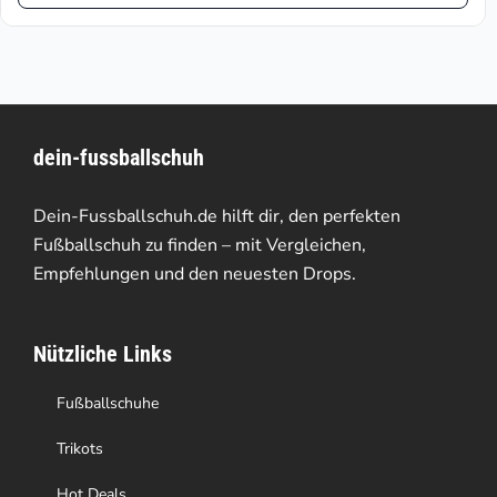
Produkt
€116.41.
€249.95
weist
mehrere
Varianten
dein-fussballschuh
auf.
Die
Dein-Fussballschuh.de hilft dir, den perfekten
Optionen
Fußballschuh zu finden – mit Vergleichen,
Empfehlungen und den neuesten Drops.
können
auf
Nützliche Links
der
Produktseite
Fußballschuhe
gewählt
Trikots
werden
Hot Deals