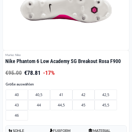
Marke: Nike
Nike Phantom 6 Low Academy SG Breakout Rosa F900
€95.00
€78.81
-17%
Größe auswählen
40
40,5
41
42
42,5
43
44
44,5
45
45,5
46
SOHLE
FUßFORM
MATERIAL