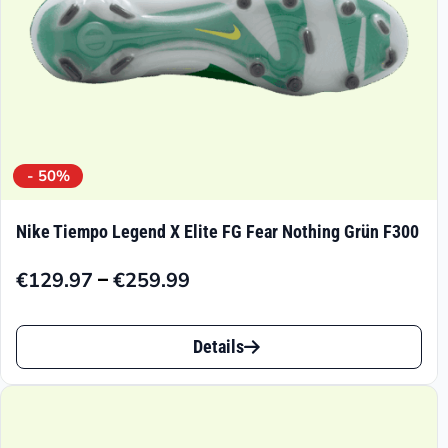
Produktseite
gewählt
werden
- 50%
Nike Tiempo Legend X Elite FG Fear Nothing Grün F300
–
€
129.97
€
259.99
Preisspanne:
€129.97
Dieses
bis
Details
Produkt
€259.99
weist
mehrere