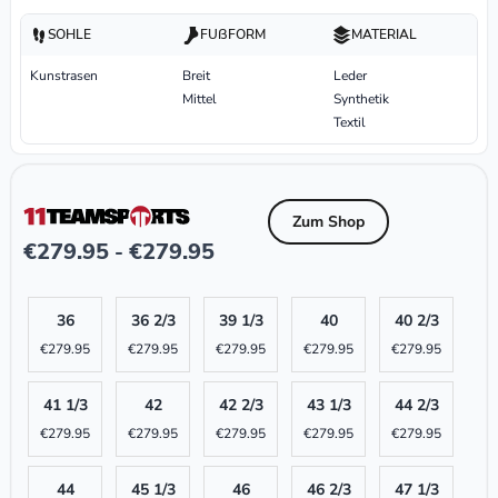
SOHLE
FUßFORM
MATERIAL
Kunstrasen
Breit
Leder
Mittel
Synthetik
Textil
Zum Shop
€
279.95
€
279.95
-
36
36 2/3
39 1/3
40
40 2/3
€
279.95
€
279.95
€
279.95
€
279.95
€
279.95
41 1/3
42
42 2/3
43 1/3
44 2/3
€
279.95
€
279.95
€
279.95
€
279.95
€
279.95
44
45 1/3
46
46 2/3
47 1/3