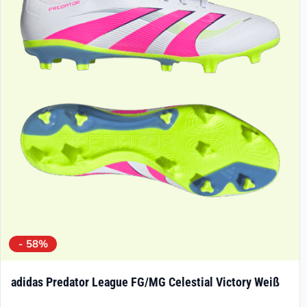
Die
Optionen
können
auf
der
Produktseite
gewählt
werden
- 58%
adidas Predator League FG/MG Celestial Victory Weiß