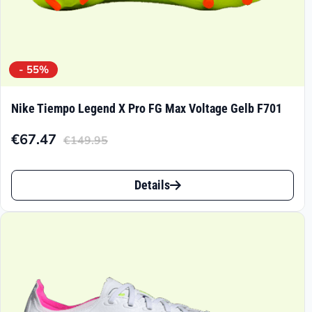
- 55%
Nike Tiempo Legend X Pro FG Max Voltage Gelb F701
€
67.47
€
149.95
Aktueller
Ursprünglicher
Preis
Preis
Dieses
ist:
war:
Details
Produkt
€67.47.
€149.95
weist
mehrere
Varianten
auf.