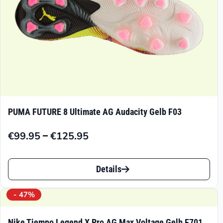
Produktseite
gewählt
werden
PUMA FUTURE 8 Ultimate AG Audacity Gelb F03
–
€
99.95
€
125.95
Preisspanne:
€99.95
Dieses
bis
Details
Produkt
€125.95
weist
- 47%
mehrere
Nike Tiempo Legend X Pro AG Max Voltage Gelb F701