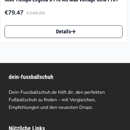
Varianten
€
79.47
€
149.95
auf.
Aktueller
Ursprünglicher
Preis
Preis
Die
Dieses
ist:
war:
Details
Optionen
Produkt
€79.47.
€149.95
können
weist
auf
mehrere
der
Varianten
dein-fussballschuh
Produktseite
auf.
gewählt
Die
Dein-Fussballschuh.de hilft dir, den perfekten
werden
Optionen
Fußballschuh zu finden – mit Vergleichen,
Empfehlungen und den neuesten Drops.
können
auf
Nützliche Links