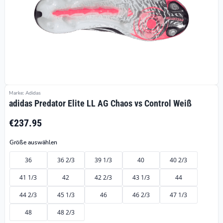
Marke: Adidas
adidas Predator Elite LL AG Chaos vs Control Weiß
€237.95
Größe auswählen
36
36 2/3
39 1/3
40
40 2/3
41 1/3
42
42 2/3
43 1/3
44
44 2/3
45 1/3
46
46 2/3
47 1/3
48
48 2/3