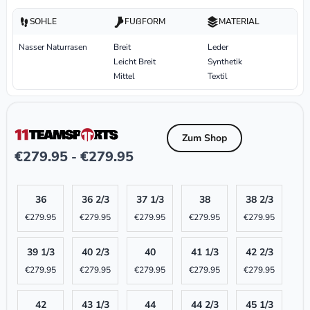
SOHLE
FUßFORM
MATERIAL
Nasser Naturrasen
Breit
Leder
Leicht Breit
Synthetik
Mittel
Textil
Zum Shop
€
279.95
€
279.95
-
36
36 2/3
37 1/3
38
38 2/3
€
279.95
€
279.95
€
279.95
€
279.95
€
279.95
39 1/3
40 2/3
40
41 1/3
42 2/3
€
279.95
€
279.95
€
279.95
€
279.95
€
279.95
42
43 1/3
44
44 2/3
45 1/3