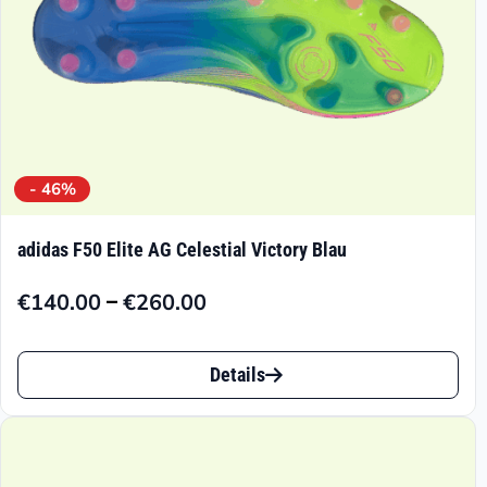
Produktseite
gewählt
werden
- 46%
adidas F50 Elite AG Celestial Victory Blau
–
€
140.00
€
260.00
Preisspanne:
€140.00
Dieses
bis
Details
Produkt
€260.00
weist
mehrere