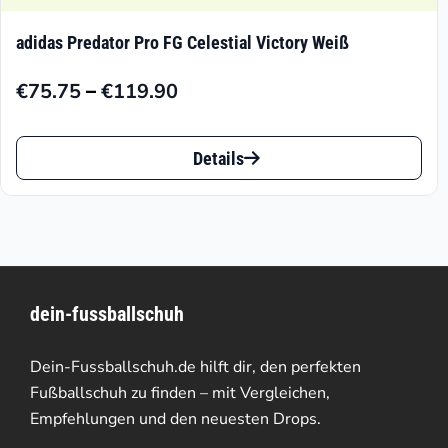
adidas Predator Pro FG Celestial Victory Weiß
–
€
75.75
€
119.90
Preisspanne:
€75.75
Dieses
bis
Details
Produkt
€119.90
weist
mehrere
Varianten
dein-fussballschuh
auf.
Die
Dein-Fussballschuh.de hilft dir, den perfekten
Optionen
Fußballschuh zu finden – mit Vergleichen,
Empfehlungen und den neuesten Drops.
können