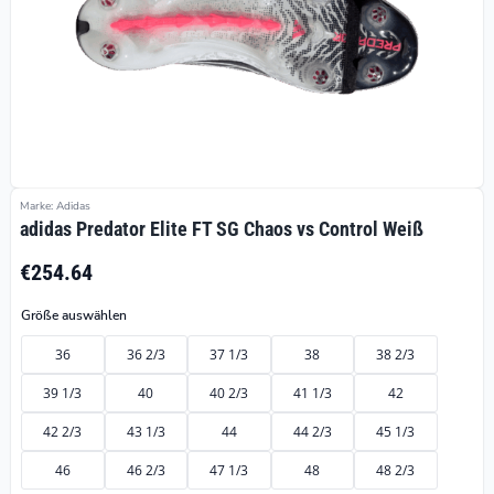
Marke: Adidas
adidas Predator Elite FT SG Chaos vs Control Weiß
€254.64
Größe auswählen
36
36 2/3
37 1/3
38
38 2/3
39 1/3
40
40 2/3
41 1/3
42
42 2/3
43 1/3
44
44 2/3
45 1/3
46
46 2/3
47 1/3
48
48 2/3