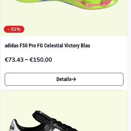
- 51%
adidas F50 Pro FG Celestial Victory Blau
–
€
73.43
€
150.00
Preisspanne:
€73.43
Dieses
bis
Details
Produkt
€150.00
weist
mehrere
Varianten
auf.