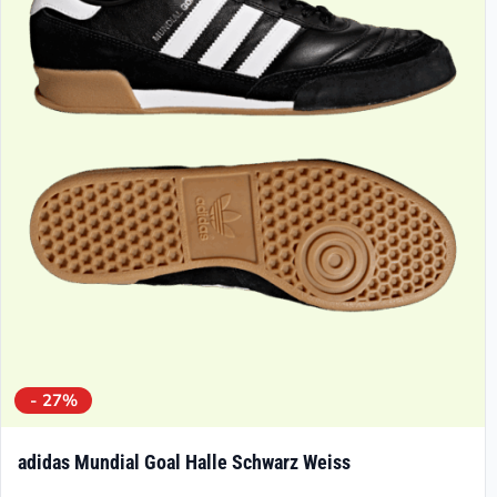
Die
Optionen
können
auf
der
Produktseite
gewählt
werden
- 27%
adidas Mundial Goal Halle Schwarz Weiss