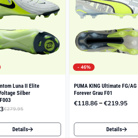
- 46%
ntom Luna II Elite
PUMA KING Ultimate FG/AG
oltage Silber
Forever Grau F01
 F003
–
€
118.86
€
219.95
Pre
93
€
279.95
Ursprünglicher
Aktueller
€11
Preis
Preis
Dieses
bis
war:
ist:
Details
Details
€21
t
Produkt
€279.95
€146.93.