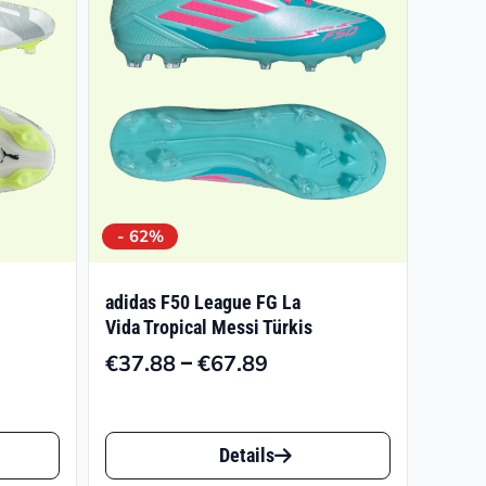
- 62%
adidas F50 League FG La
Vida Tropical Messi Türkis
–
€
37.88
€
67.89
isspanne:
Preisspanne:
8.86
€37.88
Dieses
bis
Details
9.95
€67.89
Produkt