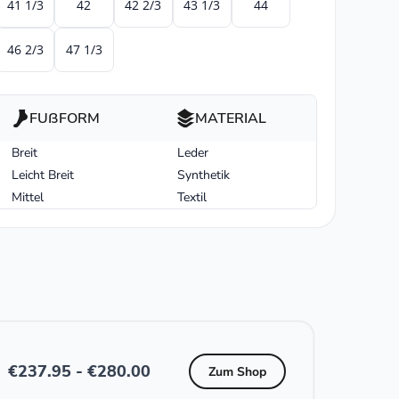
41 1/3
42
42 2/3
43 1/3
44
46 2/3
47 1/3
FUßFORM
MATERIAL
Breit
Leder
Leicht Breit
Synthetik
Mittel
Textil
€
237.95
-
€
280.00
Zum Shop