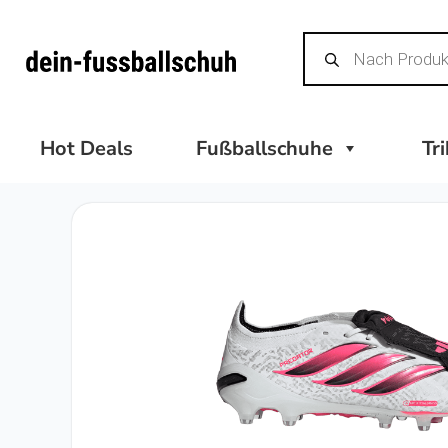
Zum
Products
Inhalt
search
springen
Hot Deals
Fußballschuhe
Tr