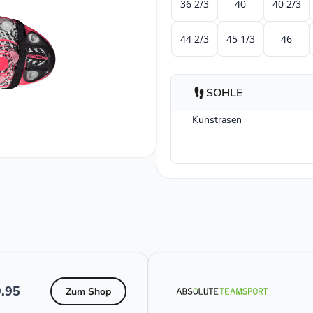
36 2/3
40
40 2/3
44 2/3
45 1/3
46
SOHLE
Kunstrasen
.95
Zum Shop