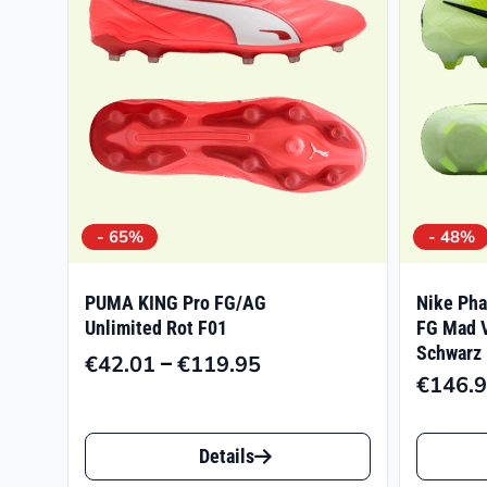
- 65%
- 48%
PUMA KING Pro FG/AG
Nike Pha
Unlimited Rot F01
FG Mad V
Schwarz
–
€
42.01
€
119.95
Preisspanne:
€
146.
€42.01
Dieses
Dieses
bis
Details
€119.95
Produkt
Produk