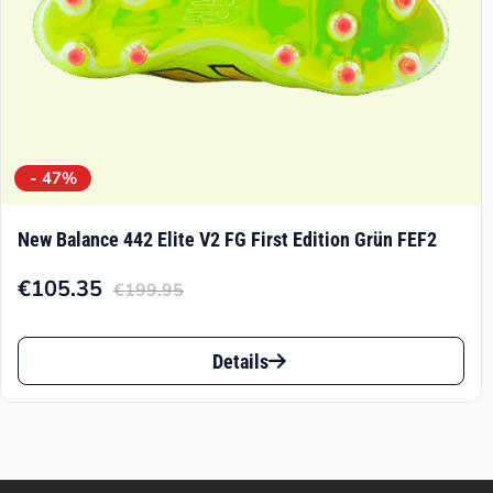
gewählt
werden
- 47%
New Balance 442 Elite V2 FG First Edition Grün FEF2
€
105.35
€
199.95
Aktueller
Ursprünglicher
Preis
Preis
Dieses
ist:
war:
Details
Produkt
€105.35.
€199.95
weist
mehrere