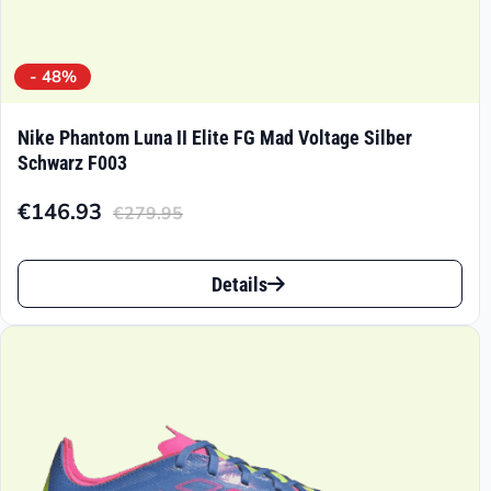
- 48%
Nike Phantom Luna II Elite FG Mad Voltage Silber
Schwarz F003
€
146.93
€
279.95
Aktueller
Ursprünglicher
Preis
Preis
Dieses
ist:
war:
Details
Produkt
€146.93.
€279.95
weist
mehrere
Varianten
auf.