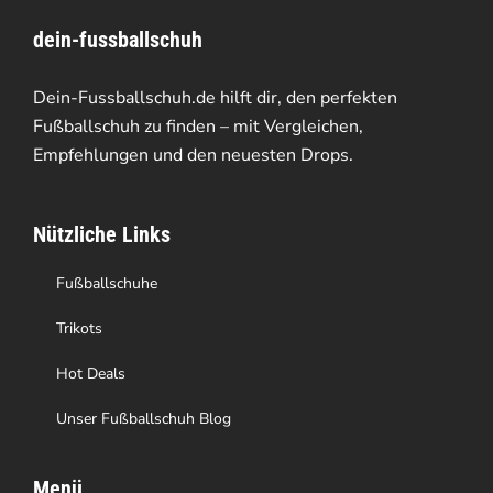
Varianten
dein-fussballschuh
auf.
Die
Dein-Fussballschuh.de hilft dir, den perfekten
Optionen
Fußballschuh zu finden – mit Vergleichen,
Empfehlungen und den neuesten Drops.
können
auf
Nützliche Links
der
Produktseite
Fußballschuhe
gewählt
Trikots
werden
Hot Deals
Unser Fußballschuh Blog
Menü