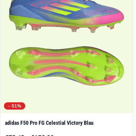
Die
Optionen
können
auf
der
Produktseite
gewählt
werden
- 51%
adidas F50 Pro FG Celestial Victory Blau