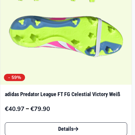
- 59%
adidas Predator League FT FG Celestial Victory Weiß
–
€
40.97
€
79.90
Preisspanne:
€40.97
Dieses
bis
Details
Produkt