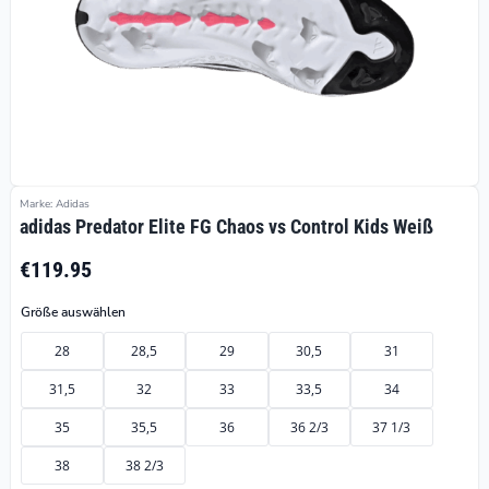
Marke: Adidas
adidas Predator Elite FG Chaos vs Control Kids Weiß
€119.95
Größe auswählen
28
28,5
29
30,5
31
31,5
32
33
33,5
34
35
35,5
36
36 2/3
37 1/3
38
38 2/3