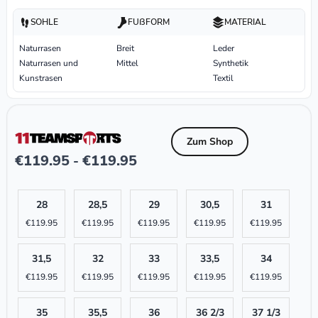
SOHLE
FUßFORM
MATERIAL
Naturrasen
Breit
Leder
Naturrasen und
Mittel
Synthetik
Kunstrasen
Textil
Zum Shop
€
119.95
€
119.95
-
28
28,5
29
30,5
31
€
119.95
€
119.95
€
119.95
€
119.95
€
119.95
31,5
32
33
33,5
34
€
119.95
€
119.95
€
119.95
€
119.95
€
119.95
35
35,5
36
36 2/3
37 1/3