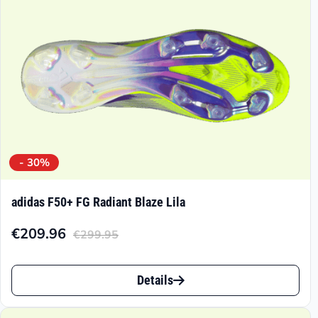
der
Produktseite
gewählt
werden
- 30%
adidas F50+ FG Radiant Blaze Lila
€
209.96
€
299.95
Aktueller
Ursprünglicher
Preis
Preis
Dieses
ist:
war:
Details
Produkt
€209.96.
€299.95
weist