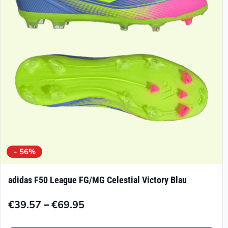
können
auf
der
Produktseite
gewählt
werden
- 56%
adidas F50 League FG/MG Celestial Victory Blau
–
€
39.57
€
69.95
Preisspanne:
€39.57