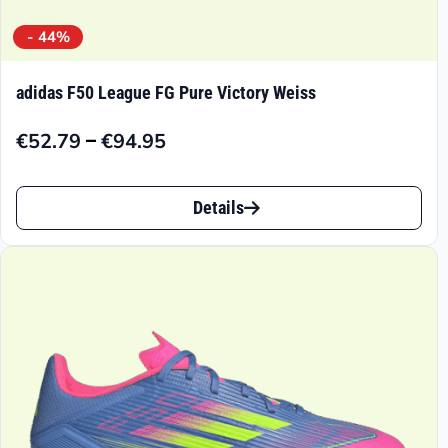
- 44%
adidas F50 League FG Pure Victory Weiss
–
€
52.79
€
94.95
Preisspanne:
€52.79
Dieses
bis
Details
Produkt
€94.95
weist
mehrere
Varianten
auf.
Die
Optionen