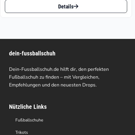
Dieses
bis
Details
Produkt
€69.95
weist
mehrere
Varianten
dein-fussballschuh
auf.
Die
Dein-Fussballschuh.de hilft dir, den perfekten
Optionen
Fußballschuh zu finden – mit Vergleichen,
Empfehlungen und den neuesten Drops.
können
auf
Nützliche Links
der
Produktseite
Fußballschuhe
gewählt
Trikots