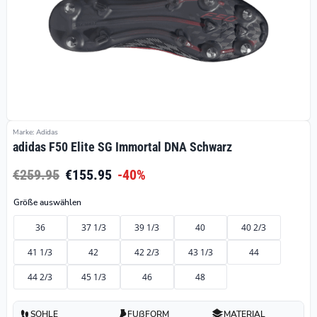
Marke: Adidas
adidas F50 Elite SG Immortal DNA Schwarz
€259.95
€155.95
-40%
Größe auswählen
36
37 1/3
39 1/3
40
40 2/3
41 1/3
42
42 2/3
43 1/3
44
44 2/3
45 1/3
46
48
SOHLE
FUßFORM
MATERIAL