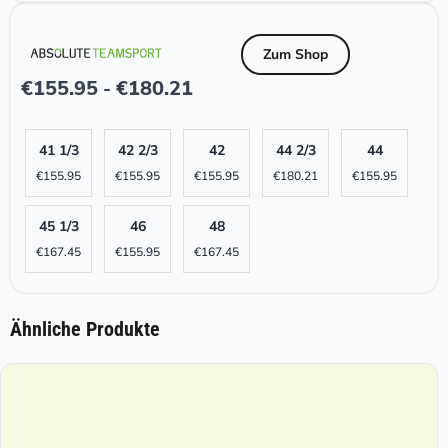
Zum Shop
€
155.95
€
180.21
-
41 1/3
42 2/3
42
44 2/3
44
€
155.95
€
155.95
€
155.95
€
180.21
€
155.95
45 1/3
46
48
€
167.45
€
155.95
€
167.45
Ähnliche Produkte