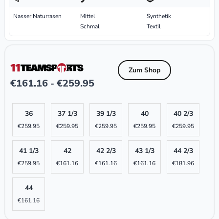
Nasser Naturrasen
Mittel
Synthetik
Schmal
Textil
Zum Shop
€
161.16
€
259.95
-
36
37 1/3
39 1/3
40
40 2/3
€
259.95
€
259.95
€
259.95
€
259.95
€
259.95
41 1/3
42
42 2/3
43 1/3
44 2/3
€
259.95
€
161.16
€
161.16
€
161.16
€
181.96
44
€
161.16