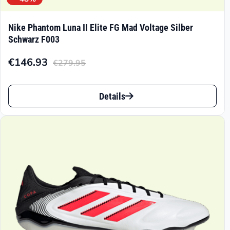
Nike Phantom Luna II Elite FG Mad Voltage Silber
Schwarz F003
€
146.93
€
279.95
Aktueller
Ursprünglicher
Preis
Preis
Dieses
ist:
war:
Details
Produkt
€146.93.
€279.95
weist
mehrere
Varianten
auf.
Die
Optionen