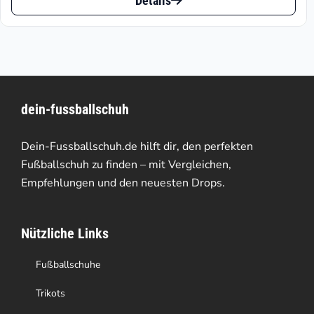
Details
Produkt
€189.90
weist
mehrere
Varianten
dein-fussballschuh
auf.
Die
Dein-Fussballschuh.de hilft dir, den perfekten
Optionen
Fußballschuh zu finden – mit Vergleichen,
Empfehlungen und den neuesten Drops.
können
auf
Nützliche Links
der
Produktseite
Fußballschuhe
gewählt
Trikots
werden