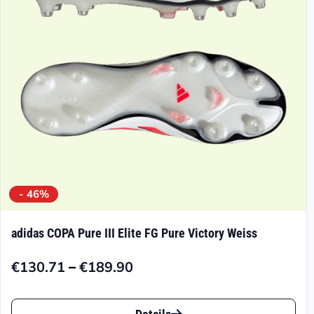
können
auf
der
Produktseite
gewählt
werden
- 46%
adidas COPA Pure III Elite FG Pure Victory Weiss
–
€
130.71
€
189.90
Preisspanne:
€130.71
Dieses
bis