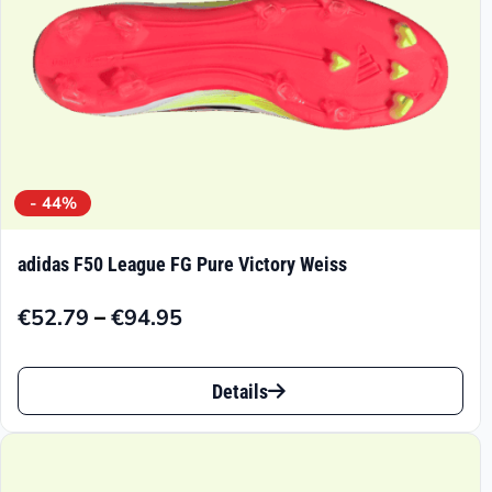
Produktseite
gewählt
werden
- 44%
adidas F50 League FG Pure Victory Weiss
–
€
52.79
€
94.95
Preisspanne:
€52.79
Dieses
bis
Details
Produkt
€94.95
weist
mehrere