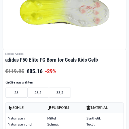
Marke: Adidas
adidas F50 Elite FG Born for Goals Kids Gelb
€119.95
€85.16
-29%
Größe auswählen
28
28,5
33,5
SOHLE
FUßFORM
MATERIAL
Naturrasen
Mittel
Synthetik
Naturrasen und
Schmal
Textil