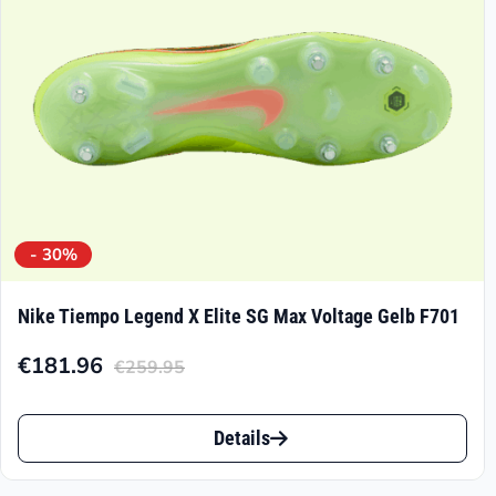
der
Produktseite
gewählt
werden
- 30%
Nike Tiempo Legend X Elite SG Max Voltage Gelb F701
€
181.96
€
259.95
Aktueller
Ursprünglicher
Preis
Preis
Dieses
ist:
war:
Details
Produkt
€181.96.
€259.95
weist