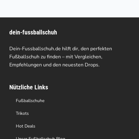
mehrere
Varianten
dein-fussballschuh
auf.
Die
Dein-Fussballschuh.de hilft dir, den perfekten
Optionen
Fußballschuh zu finden – mit Vergleichen,
Empfehlungen und den neuesten Drops.
können
auf
Nützliche Links
der
Produktseite
Fußballschuhe
gewählt
Trikots
werden
Hot Deals
Unser Fußballschuh Blog