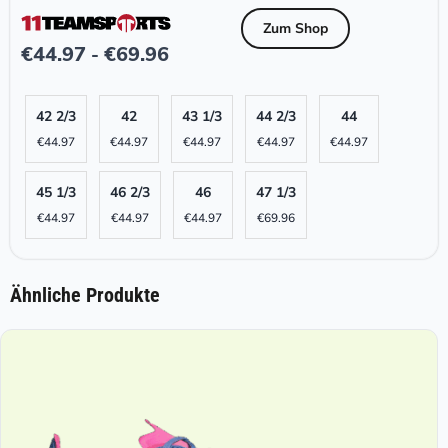
Zum Shop
€
44.97
€
69.96
-
42 2/3
42
43 1/3
44 2/3
44
€
44.97
€
44.97
€
44.97
€
44.97
€
44.97
45 1/3
46 2/3
46
47 1/3
€
44.97
€
44.97
€
44.97
€
69.96
Ähnliche Produkte