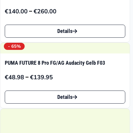
–
€
140.00
€
260.00
Preisspanne:
€140.00
Dieses
bis
Details
Produkt
€260.00
weist
- 65%
mehrere
PUMA FUTURE 8 Pro FG/AG Audacity Gelb F03
Varianten
–
€
48.98
€
139.95
auf.
Preisspanne:
€48.98
Die
Dieses
bis
Details
Optionen
Produkt
€139.95
können
weist
auf
mehrere
der