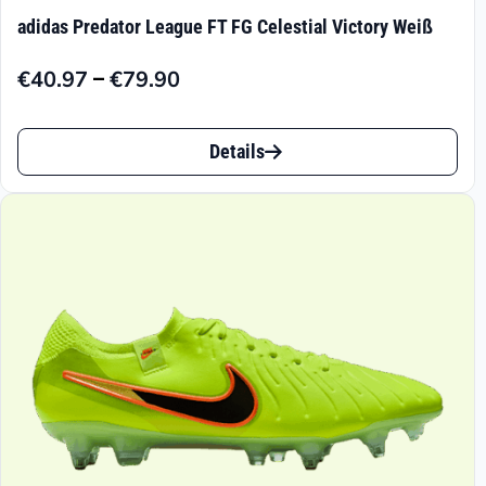
adidas Predator League FT FG Celestial Victory Weiß
–
€
40.97
€
79.90
Preisspanne:
€40.97
Dieses
bis
Details
Produkt
€79.90
weist
mehrere
Varianten
auf.
Die
Optionen
können
auf