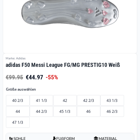
Marke: Adidas
adidas F50 Messi League FG/MG PRESTIG10 Weiß
€99.95
€44.97
-55%
Größe auswählen
40 2/3
41 1/3
42
42 2/3
43 1/3
44
44 2/3
45 1/3
46
46 2/3
47 1/3
SOHLE
FUßFORM
MATERIAL