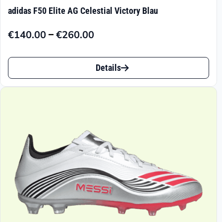
adidas F50 Elite AG Celestial Victory Blau
–
€
140.00
€
260.00
Preisspanne:
€140.00
Dieses
bis
Details
Produkt
€260.00
weist
mehrere
Varianten
auf.
Die
Optionen
können
auf