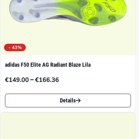
gewählt
werden
- 43%
adidas F50 Elite AG Radiant Blaze Lila
–
€
149.00
€
166.36
Preisspanne:
€149.00
Dieses
bis
Details
Produkt
€166.36
weist
mehrere
Varianten