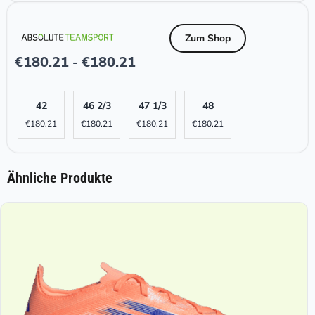
Zum Shop
€
180.21
€
180.21
-
42
46 2/3
47 1/3
48
€
180.21
€
180.21
€
180.21
€
180.21
Ähnliche Produkte