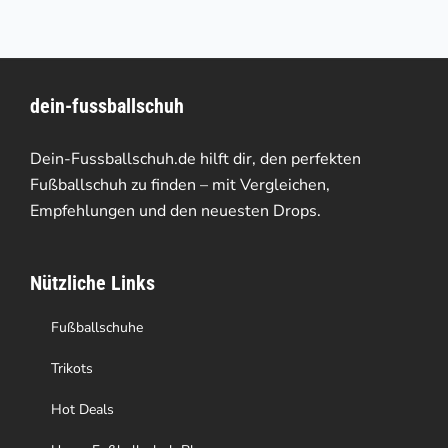
weist
mehrere
Varianten
dein-fussballschuh
auf.
Die
Dein-Fussballschuh.de hilft dir, den perfekten
Optionen
Fußballschuh zu finden – mit Vergleichen,
Empfehlungen und den neuesten Drops.
können
auf
Nützliche Links
der
Produktseite
Fußballschuhe
gewählt
Trikots
werden
Hot Deals