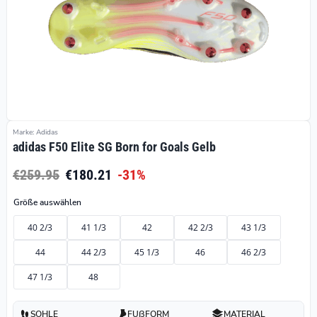
Marke: Adidas
adidas F50 Elite SG Born for Goals Gelb
€259.95
€180.21
-31%
Größe auswählen
40 2/3
41 1/3
42
42 2/3
43 1/3
44
44 2/3
45 1/3
46
46 2/3
47 1/3
48
SOHLE
FUßFORM
MATERIAL