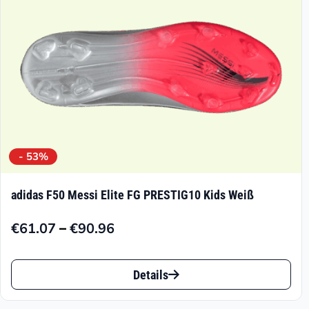
der
Produktseite
gewählt
werden
- 53%
adidas F50 Messi Elite FG PRESTIG10 Kids Weiß
–
€
61.07
€
90.96
Preisspanne:
€61.07
Dieses
bis
Details
Produkt
€90.96