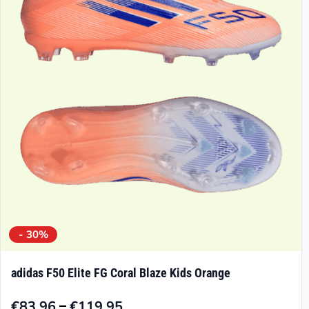
- 30%
adidas F50 Elite FG Coral Blaze Kids Orange
–
€
83.96
€
119.95