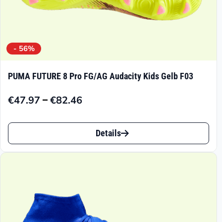
werden
- 56%
PUMA FUTURE 8 Pro FG/AG Audacity Kids Gelb F03
–
€
47.97
€
82.46
Preisspanne:
€47.97
Dieses
bis
Details
Produkt
€82.46
weist
mehrere
Varianten
auf.