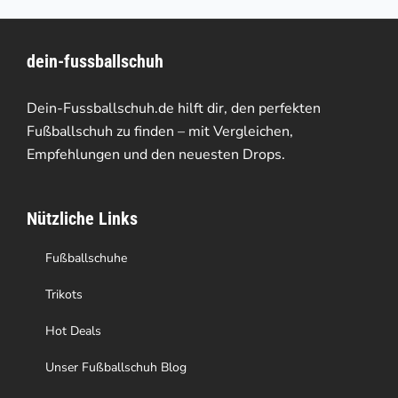
mehrere
Varianten
dein-fussballschuh
auf.
Die
Dein-Fussballschuh.de hilft dir, den perfekten
Optionen
Fußballschuh zu finden – mit Vergleichen,
Empfehlungen und den neuesten Drops.
können
auf
Nützliche Links
der
Produktseite
Fußballschuhe
gewählt
Trikots
werden
Hot Deals
Unser Fußballschuh Blog