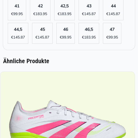
41
42
42,5
43
44
€
99.95
€
183.95
€
183.95
€
145.87
€
145.87
44,5
45
46
46,5
47
€
145.87
€
145.87
€
99.95
€
183.95
€
99.95
Ähnliche Produkte