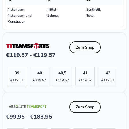
Naturrasen
Mittel
Synthetik
Naturrasen und
Schmal
Textil
Kunstrasen
Zum Shop
€
119.57
€
119.57
-
39
40
40,5
41
42
€
119.57
€
119.57
€
119.57
€
119.57
€
119.57
Zum Shop
€
99.95
€
183.95
-