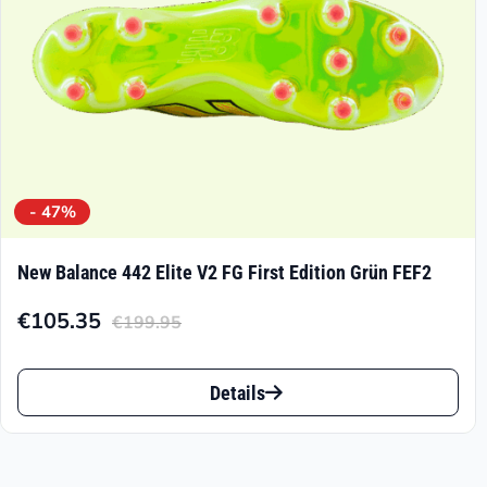
Produktseite
gewählt
werden
- 47%
New Balance 442 Elite V2 FG First Edition Grün FEF2
€
105.35
€
199.95
Aktueller
Ursprünglicher
Preis
Preis
Dieses
ist:
war:
Details
Produkt
€105.35.
€199.95
weist