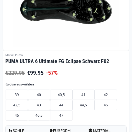
Marke: Puma
PUMA ULTRA 6 Ultimate FG Eclipse Schwarz F02
€229.95
€99.95
-57%
Größe auswählen
39
40
40,5
41
42
42,5
43
44
44,5
45
46
46,5
47
SOHLE
FUßFORM
MATERIAL