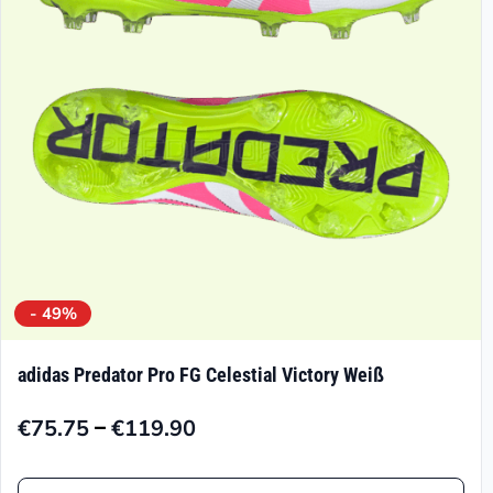
- 49%
adidas Predator Pro FG Celestial Victory Weiß
–
€
75.75
€
119.90
Preisspanne:
€75.75
Dieses