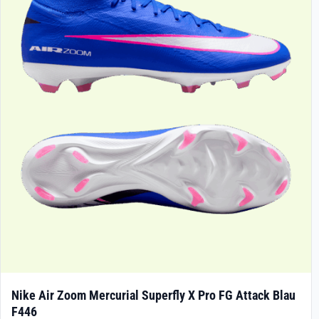
Die
Optionen
können
auf
der
Produktseite
gewählt
werden
Nike Air Zoom Mercurial Superfly X Pro FG Attack Blau
F446