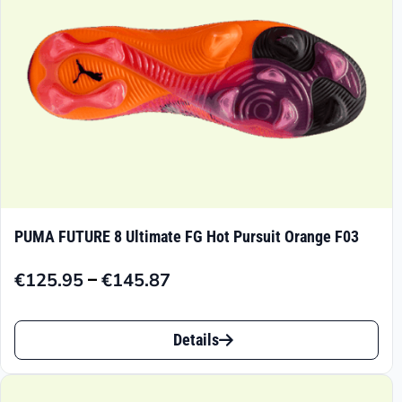
der
Produktseite
gewählt
werden
PUMA FUTURE 8 Ultimate FG Hot Pursuit Orange F03
–
€
125.95
€
145.87
Preisspanne:
€125.95
Dieses
bis
Details
Produkt
€145.87
weist