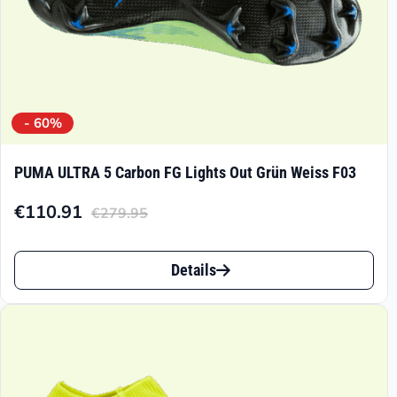
- 60%
PUMA ULTRA 5 Carbon FG Lights Out Grün Weiss F03
€
110.91
€
279.95
Aktueller
Ursprünglicher
Preis
Preis
Dieses
ist:
war:
Details
Produkt
€110.91.
€279.95
weist
mehrere
Varianten