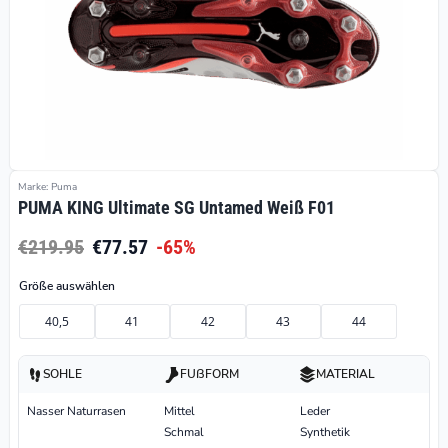
Marke: Puma
PUMA KING Ultimate SG Untamed Weiß F01
€219.95
€77.57
-65%
Größe auswählen
40,5
41
42
43
44
SOHLE
FUßFORM
MATERIAL
Nasser Naturrasen
Mittel
Leder
Schmal
Synthetik