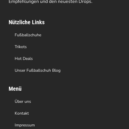
Empfehlungen und den neuesten Drops.
können
auf
Nützliche Links
der
Produktseite
Fußballschuhe
gewählt
Trikots
werden
Hot Deals
Unser Fußballschuh Blog
Menü
Über uns
Kontakt
Impressum