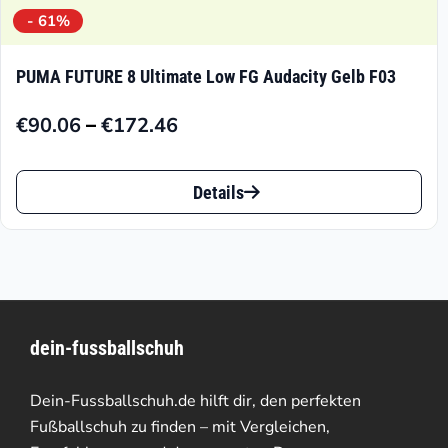
- 61%
PUMA FUTURE 8 Ultimate Low FG Audacity Gelb F03
–
€
90.06
€
172.46
Preisspanne:
€90.06
Dieses
bis
Details
Produkt
€172.46
weist
mehrere
Varianten
dein-fussballschuh
auf.
Die
Dein-Fussballschuh.de hilft dir, den perfekten
Optionen
Fußballschuh zu finden – mit Vergleichen,