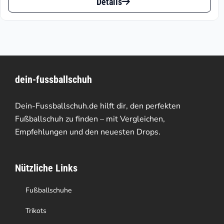
bis
Details
Produkt
€125.95
weist
mehrere
Varianten
dein-fussballschuh
auf.
Die
Dein-Fussballschuh.de hilft dir, den perfekten
Optionen
Fußballschuh zu finden – mit Vergleichen,
Empfehlungen und den neuesten Drops.
können
auf
Nützliche Links
der
Produktseite
Fußballschuhe
gewählt
Trikots