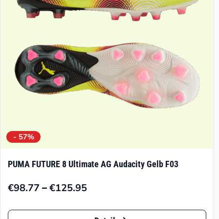
können
auf
der
Produktseite
gewählt
werden
- 57%
PUMA FUTURE 8 Ultimate AG Audacity Gelb F03
–
€
98.77
€
125.95
Preisspanne:
€98.77
Dieses