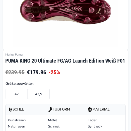
Marke: Puma
PUMA KING 20 Ultimate FG/AG Launch Edition Weiß F01
€239.95
€179.96
-25%
Größe auswählen
42
42,5
SOHLE
FUßFORM
MATERIAL
Kunstrasen
Mittel
Leder
Naturrasen
Schmal
Synthetik