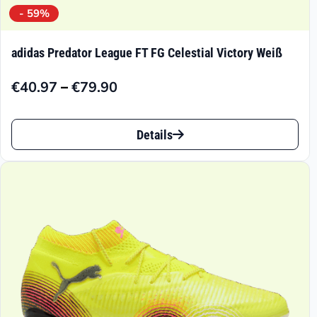
- 59%
adidas Predator League FT FG Celestial Victory Weiß
–
€
40.97
€
79.90
Preisspanne:
€40.97
Dieses
bis
Details
Produkt
€79.90
weist
mehrere
Varianten
auf.
Die
Optionen