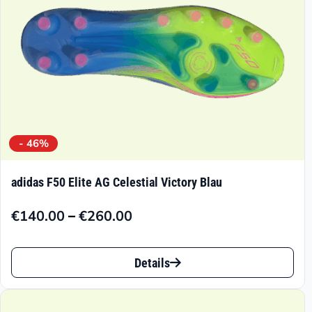
der
Produktseite
gewählt
werden
- 46%
adidas F50 Elite AG Celestial Victory Blau
–
€
140.00
€
260.00
Preisspanne:
€140.00
Dieses
bis
Details
Produkt
€260.00
weist