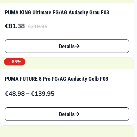
PUMA KING Ultimate FG/AG Audacity Grau F03
€
81.38
€
219.95
Aktueller
Ursprünglicher
Preis
Preis
Dieses
ist:
war:
Details
Produkt
€81.38.
€219.95
weist
- 65%
mehrere
PUMA FUTURE 8 Pro FG/AG Audacity Gelb F03
Varianten
–
€
48.98
€
139.95
auf.
Preisspanne:
€48.98
Die
Dieses
bis
Details
Optionen
Produkt
€139.95
können
weist