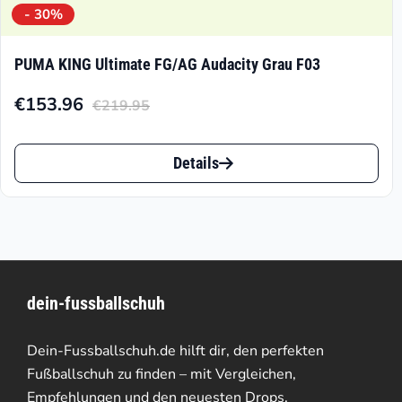
- 30%
PUMA KING Ultimate FG/AG Audacity Grau F03
€
153.96
€
219.95
Aktueller
Ursprünglicher
Preis
Preis
Dieses
ist:
war:
Details
Produkt
€153.96.
€219.95
weist
mehrere
Varianten
dein-fussballschuh
auf.
Die
Dein-Fussballschuh.de hilft dir, den perfekten
Optionen
Fußballschuh zu finden – mit Vergleichen,
Empfehlungen und den neuesten Drops.