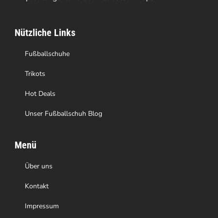
können
auf
Nützliche Links
der
Produktseite
Fußballschuhe
gewählt
Trikots
werden
Hot Deals
Unser Fußballschuh Blog
Menü
Über uns
Kontakt
Impressum