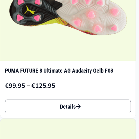
PUMA FUTURE 8 Ultimate AG Audacity Gelb F03
–
€
99.95
€
125.95
Preisspanne:
€99.95
Dieses
bis
Details
Produkt
€125.95
weist
mehrere